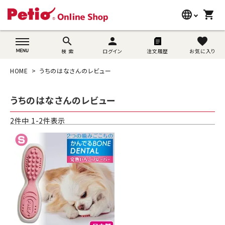
language
shopping_cart
search
wovn-lang-name
search
person
favorite
検 索
ログイン
注文履歴
お気に入り
犬用品
HOME
うちのはなさんのレビュー
猫用品
うちのはなさんのレビュー
うさぎ用品
2
件中
1
-
2
件表示
ブランド別に探す
目的別に探す
SNS
ご利用案内