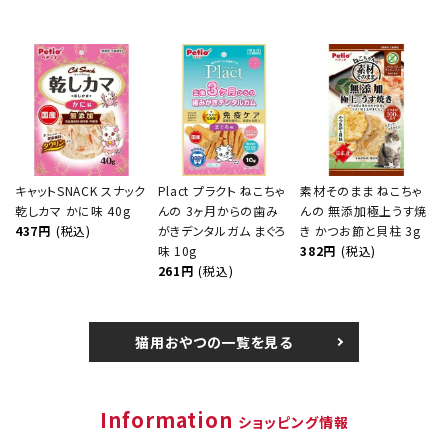
キャットSNACK スナック
Plact プラクト ねこちゃ
素材そのまま ねこちゃ
乾しカマ かに味 40g
んの 3ヶ月からの歯み
んの 無添加極上うす焼
437円
(税込)
がきデンタルガム まぐろ
き かつお節と貝柱 3g
味 10g
382円
(税込)
261円
(税込)
猫用おやつの一覧を見る
Information
ショッピング情報