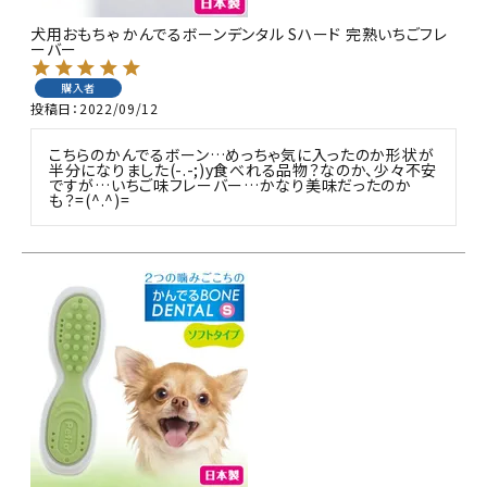
ACCOUNT MENU
犬用おもちゃ かんでるボーンデンタル Sハード 完熟いちごフレ
ようこそ ゲスト 様
ーバー
購入者
meeting_room
person
ログイン
新規会員登録
投稿日
2022/09/12
こちらのかんでるボーン…めっちゃ気に入ったのか形状が
半分になりました(-.-;)y食べれる品物？なのか、少々不安
ですが…いちご味フレーバー…かなり美味だったのか
も？=(^.^)=