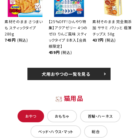
素材そのまま さつまい
【25%OFF！ひんやり特
素材そのまま 完全無添
も スティックタイプ
集】アクアゼリー 4つの
加 ササミ パリッと 極薄
280g
ゼロ りんご風味 スティ
チップス 50g
745円
(税込)
ックタイプ 8本入【会員
437円
(税込)
様限定】
459円
(税込)
犬用おやつの一覧を見る
猫用品
おやつ
おもちゃ
首輪・ハーネス
ベッド・ハウス・マット
総合