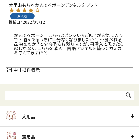
犬用おもちゃ かんでるボーンデンタル S ソフト
購入者
投稿日
2022/09/12
かんでるボーン…こちらのピンクいちご味？がお気に入り
で…噛んでるうちに半分なくなりました(^^; …食べれる
品物なのか？と少々不安は残りますが、再購入と思ったら
緑しかなく、こちらを購入…歯磨きジェルを塗ってカミカ
ミ与えてます(^^) 
2
件中
1
-
2
件表示
犬用品
猫用品