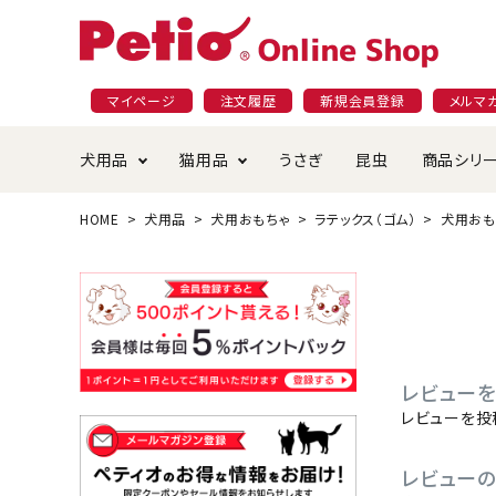
マイページ
注文履歴
新規会員登録
メルマ
犬用品
猫用品
うさぎ
昆虫
商品シリ
HOME
犬用品
犬用おもちゃ
ラテックス（ゴム）
犬用おも
ドッグフード
ごはん・おやつ
プラクト
夜のお散歩特集
ショッピングガイド
おや
お手
素材
無添
会員
国産フード&おやつ特集
穀物不使
ペットシーツ
ベッド・ハウス・マット
返品・交換について
ベッ
サー
オン
おもちゃ
食器・給水器
食器
防虫
レビューを
じゃらして遊ぶ
引っ張っ
レビューを投
首輪・ハーネス・リード
替え・交換パーツ
しつ
レビュー
アパレル
またたび