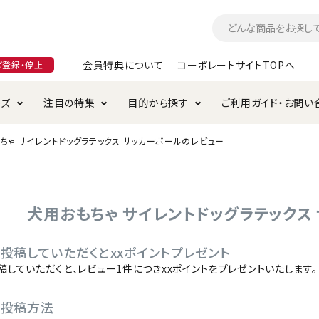
会員特典について
コーポレートサイトTOPへ
ガ登録・停止
ーズ
注目の特集
目的から探す
ご利用ガイド・お問い
ちゃ サイレントドッグラテックス サッカーボールのレビュー
つ
入れ・ケア用品
そのまま
加特集
特典について
お手入れ・ケア用品
トイレタリー・消臭剤
極上
けりぐるみ特集
ご注文方法について
用のグレインフリー
ド・ハウス・マット
クル・ケージ・タワー
ラインショップ利用規約
サークル・ケージ
キャリーバッグ
犬用おもちゃ サイレントドッグラテックス
・給水器
用品
防虫用品
服・ウェア
投稿していただくとxxポイントプレゼント
て遊ぶ
投げて遊ぶ
稿していただくと、レビュー1件につきxxポイントをプレゼントいたします。
け用品
替え・交換パーツ
の投稿方法
・元気草
夜のお散歩