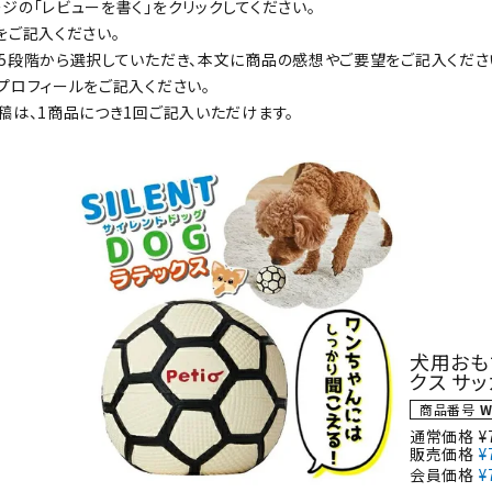
ジの「レビューを書く」をクリックしてください。
をご記入ください。
5段階から選択していただき、本文に商品の感想やご要望をご記入くださ
プロフィールをご記入ください。
ト中にオススメ
まとめ買いでオトク！！
稿は、1商品につき1回ご記入いただけます。
犬用おも
クス サ
商品番号
W
通常価格
¥
販売価格
¥
会員価格
¥