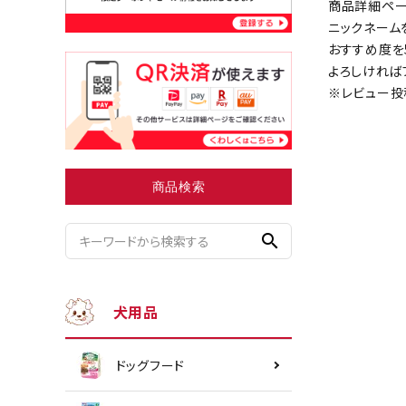
商品詳細ペー
ニックネーム
おすすめ度を
よろしければ
小型犬にオススメ
ダイエッ
※レビュー投
商品検索
search
犬用品
ドッグフード