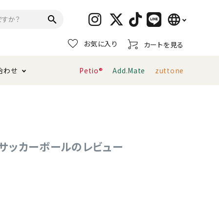
language
search
お気に入り
カートを見る
日本語
合わせ
Petio®
Add.Mate
zuttone
English
简体中文
トイレタリー・消臭剤
猫砂
ペティオ公式アプリ
お支払い方法・配送について
キャリーバッグ
おもちゃ
 サッカーボールのレビュー
服・ウェア
首輪・ハーネス
デンタルおもちゃ