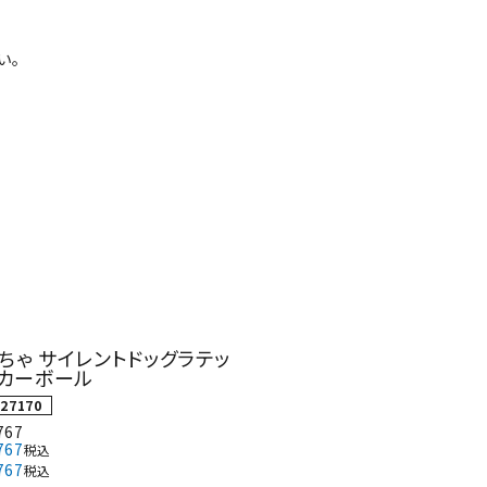
い。
ネコポス対象商品一覧
ちゃ サイレントドッグラテッ
ッカーボール
27170
767
767
税込
767
税込