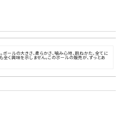
。ボールの大きさ、柔らかさ、噛み心地、跳ねかた、全てに
も全く興味を示しません。このボールの販売が、ずっとあ