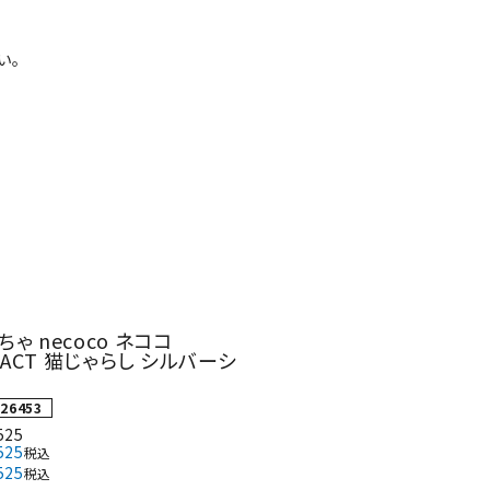
い。
ネコポス対象商品一覧
ゃ necoco ネココ
 TACT 猫じゃらし シルバーシ
26453
525
525
税込
525
税込