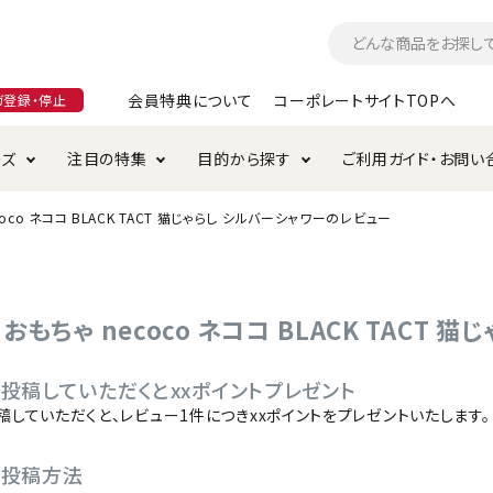
会員特典について
コーポレートサイトTOPへ
ガ登録・停止
ーズ
注目の特集
目的から探す
ご利用ガイド・お問い
oco ネココ BLACK TACT 猫じゃらし シルバーシャワーのレビュー
つ
入れ・ケア用品
そのまま
加特集
特典について
お手入れ・ケア用品
トイレタリー・消臭剤
極上
けりぐるみ特集
ご注文方法について
用のグレインフリー
ド・ハウス・マット
クル・ケージ・タワー
ラインショップ利用規約
サークル・ケージ
キャリーバッグ
おもちゃ necoco ネココ BLACK TACT
・給水器
用品
防虫用品
服・ウェア
投稿していただくとxxポイントプレゼント
て遊ぶ
投げて遊ぶ
稿していただくと、レビュー1件につきxxポイントをプレゼントいたします。
け用品
替え・交換パーツ
の投稿方法
・元気草
夜のお散歩