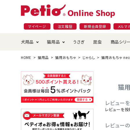
マイページ
注文履歴
新規会員登録
メルマ
犬用品
猫用品
うさぎ
昆虫
商品シリ
HOME
猫用品
猫用おもちゃ
じゃらし
猫用おもちゃ nec
ドッグフード
ごはん・おやつ
プラクト
夜のお散歩特集
ショッピングガイド
おや
お手
素材
無添
会員
国産フード&おやつ特集
穀物不使
ペットシーツ
ベッド・ハウス・マット
返品・交換について
ベッ
サー
オン
猫用
おもちゃ
食器・給水器
食器
防虫
レビューを
じゃらして遊ぶ
引っ張っ
レビューを投
首輪・ハーネス・リード
替え・交換パーツ
しつ
レビュー
アパレル
またたび