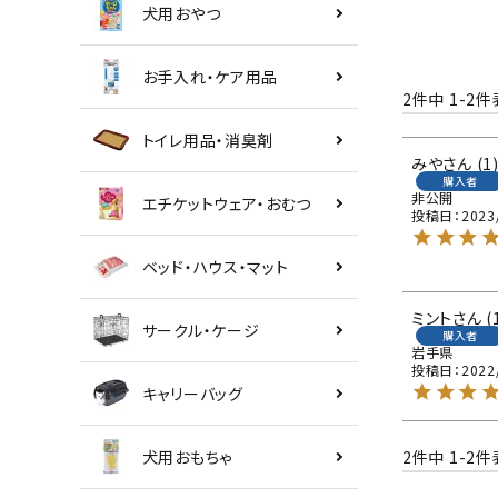
犬用おやつ
お手入れ・ケア用品
2
件中
1
-
2
件
トイレ用品・消臭剤
みや
1
購入者
非公開
エチケットウェア・おむつ
投稿日
2023
ベッド・ハウス・マット
ミント
サークル・ケージ
購入者
岩手県
投稿日
2022
キャリーバッグ
2
件中
1
-
2
件
犬用おもちゃ