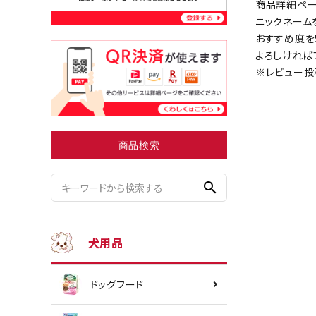
商品詳細ペー
ニックネーム
おすすめ度を
よろしければ
小型犬にオススメ
ダイエッ
※レビュー投
商品検索
search
犬用品
ドッグフード