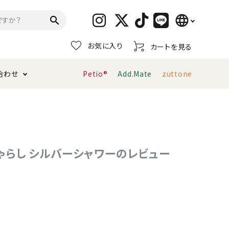
language
search
お気に入り
カートを見る
日本語
合わせ
Petio®
Add.Mate
zuttone
English
简体中文
トイレタリー・消臭剤
猫砂
ペティオ公式アプリ
お支払い方法・配送について
キャリーバッグ
おもちゃ
 猫じゃらし シルバーシャワーのレビュー
服・ウェア
首輪・ハーネス
デンタルおもちゃ