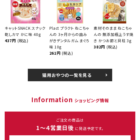
キャットSNACK スナック
Plact プラクト ねこちゃ
素材そのまま ねこちゃ
乾しカマ かに味 40g
んの 3ヶ月からの歯み
んの 無添加極上うす焼
437円
(税込)
がきデンタルガム まぐろ
き かつお節と貝柱 3g
味 10g
382円
(税込)
261円
(税込)
猫用おやつの一覧を見る
Information
ショッピング情報
ご注文の商品は
1～４営業日後
に発送予定です。