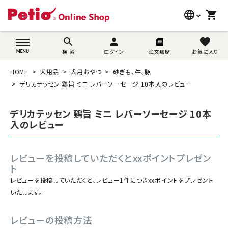
language
shopping_cart
search
wovn-lang-name
search
person
favorite
検 索
ログイン
注文履歴
お気に入り
犬用品
HOME
犬用品
犬用おやつ
砂ぎも、牛、豚
猫用品
デリカテッセン 鶏旨 ミニ レバーソーセージ 10本入のレビュー
うさぎ用品
デリカテッセン 鶏旨 ミニ レバーソーセージ 10本
入のレビュー
ブランド別に探す
レビューを投稿していただくとxxポイントプレゼン
目的別に探す
ト
レビューを投稿していただくと、レビュー1件につきxxポイントをプレゼント
SNS
いたします。
ご利用案内
レビューの投稿方法