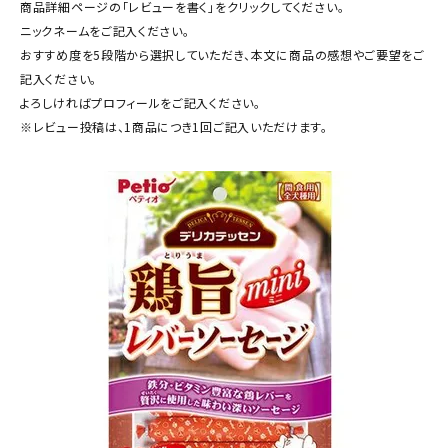
商品詳細ページの「レビューを書く」をクリックしてください。
ACCOUNT MENU
ニックネームをご記入ください。
ようこそ ゲスト 様
おすすめ度を5段階から選択していただき、本文に商品の感想やご要望をご
記入ください。
meeting_room
person
ログイン
新規会員登録
よろしければプロフィールをご記入ください。
※レビュー投稿は、1商品につき1回ご記入いただけます。