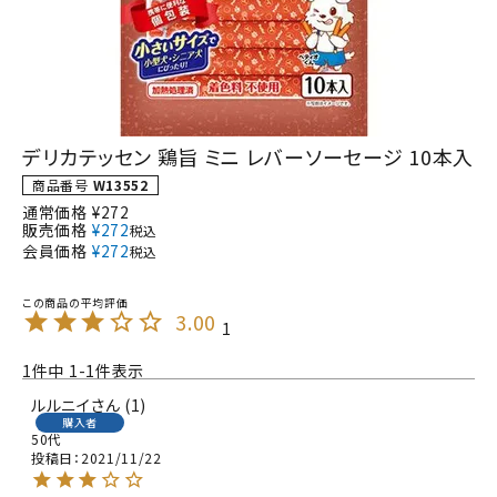
デリカテッセン 鶏旨 ミニ レバーソーセージ 10本入
商品番号
W13552
通常価格
¥
272
販売価格
¥
272
税込
会員価格
¥
272
税込
3.00
1
1
件中
1
-
1
件表示
ルルニイ
1
購入者
50代
投稿日
2021/11/22