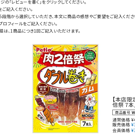
ジの「レビューを書く」をクリックしてください。
をご記入ください。
5段階から選択していただき、本文に商品の感想やご要望をご記入くださ
プロフィールをご記入ください。
ト中にオススメ
まとめ買いでオトク！！
稿は、1商品につき1回ご記入いただけます。
【本店限
倍祭 7
商品番号
W
通常価格
¥
販売価格
¥
会員価格
¥