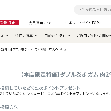
会員特典について
コーポレートサイトTOPへ
ガ登録・停止
ーズ
注目の特集
目的から探す
ご利用ガイド・お問い
限定特価】ダブル巻き ガム 肉2倍祭 7本入のレビュー
つ
入れ・ケア用品
そのまま
加特集
特典について
お手入れ・ケア用品
トイレタリー・消臭剤
極上
けりぐるみ特集
ご注文方法について
用のグレインフリー
ド・ハウス・マット
クル・ケージ・タワー
ラインショップ利用規約
サークル・ケージ
キャリーバッグ
【本店限定特価】ダブル巻き ガム 肉2
・給水器
用品
防虫用品
服・ウェア
投稿していただくとxxポイントプレゼント
て遊ぶ
投げて遊ぶ
稿していただくと、レビュー1件につきxxポイントをプレゼントいたします。
け用品
替え・交換パーツ
の投稿方法
・元気草
夜のお散歩