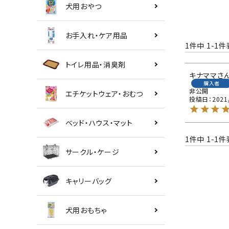
犬用おやつ
お手入れ・ケア用品
1
件中
1
-
1
件
トイレ用品・消臭剤
キナママ
購入者
非公開
エチケットウェア・おむつ
投稿日
2021
ベッド・ハウス・マット
1
件中
1
-
1
件
サークル・ケージ
キャリーバッグ
犬用おもちゃ