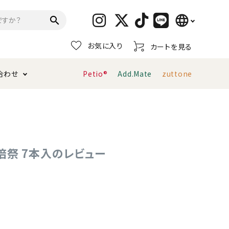
language
search
お気に入り
カートを見る
日本語
合わせ
Petio®
Add.Mate
zuttone
English
简体中文
トイレタリー・消臭剤
猫砂
ペティオ公式アプリ
お支払い方法・配送について
キャリーバッグ
おもちゃ
倍祭 7本入のレビュー
服・ウェア
首輪・ハーネス
デンタルおもちゃ