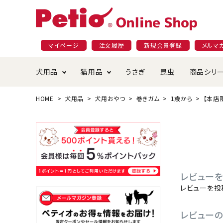
マイページ
注文履歴
新規会員登録
メルマ
犬用品
猫用品
うさぎ
昆虫
商品シリ
HOME
犬用品
犬用おやつ
巻きガム
1歳から
【本店
ドッグフード
ごはん・おやつ
プラクト
夜のお散歩特集
ショッピングガイド
おや
お手
素材
無添
会員
国産フード&おやつ特集
穀物不使
ペットシーツ
ベッド・ハウス・マット
返品・交換について
ベッ
サー
オン
おもちゃ
食器・給水器
食器
防虫
レビューを
じゃらして遊ぶ
引っ張っ
レビューを投
首輪・ハーネス・リード
替え・交換パーツ
しつ
レビュー
アパレル
またたび