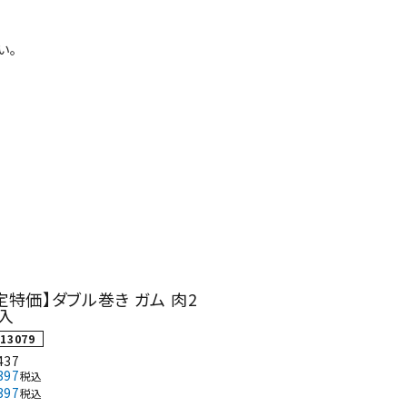
い。
ネコポス対象商品一覧
定特価】ダブル巻き ガム 肉2
本入
13079
437
397
税込
397
税込