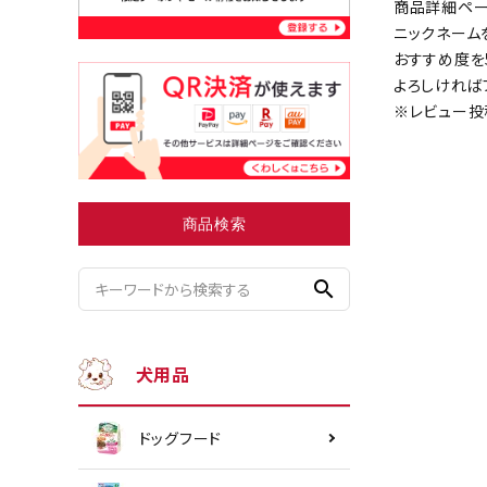
商品詳細ペー
ニックネーム
おすすめ度を
よろしければ
小型犬にオススメ
ダイエッ
※レビュー投
商品検索
search
犬用品
ドッグフード