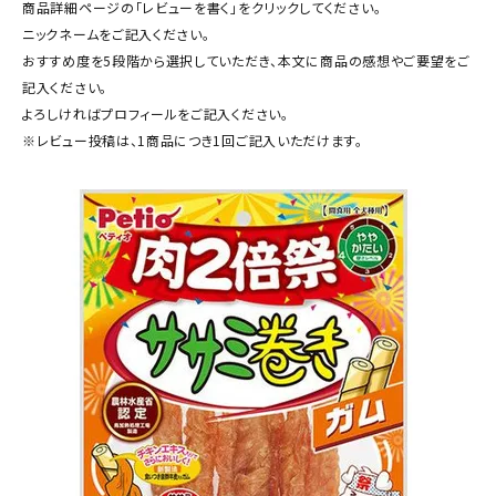
商品詳細ページの「レビューを書く」をクリックしてください。
ACCOUNT MENU
ニックネームをご記入ください。
ようこそ ゲスト 様
おすすめ度を5段階から選択していただき、本文に商品の感想やご要望をご
記入ください。
meeting_room
person
ログイン
新規会員登録
よろしければプロフィールをご記入ください。
※レビュー投稿は、1商品につき1回ご記入いただけます。