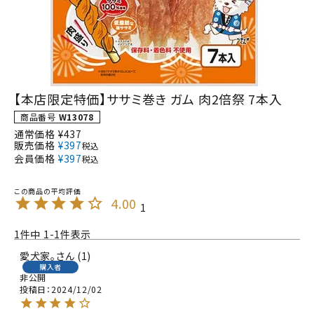
【本店限定特価】ササミ巻き ガム 肉2倍祭 7本入
商品番号
W13078
通常価格
¥
437
販売価格
¥
397
税込
会員価格
¥
397
税込
4.00
1
1
件中
1
-
1
件表示
愛犬家。
1
購入者
非公開
投稿日
2024/12/02