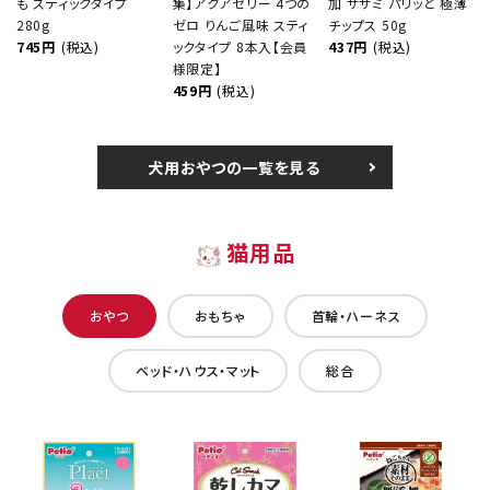
も スティックタイプ
集】アクアゼリー 4つの
加 ササミ パリッと 極薄
280g
ゼロ りんご風味 スティ
チップス 50g
745円
(税込)
ックタイプ 8本入【会員
437円
(税込)
様限定】
459円
(税込)
犬用おやつの一覧を見る
猫用品
おやつ
おもちゃ
首輪・ハーネス
ベッド・ハウス・マット
総合