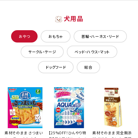
犬用品
おやつ
おもちゃ
首輪・ハーネス・リード
サークル・ケージ
ベッド・ハウス・マット
ドッグフード
総合
素材そのまま さつまい
【25%OFF！ひんやり特
素材そのまま 完全無添