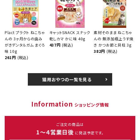
Plact プラクト ねこちゃ
キャットSNACK スナック
素材そのまま ねこちゃ
んの 3ヶ月からの歯み
乾しカマ かに味 40g
んの 無添加極上うす焼
がきデンタルガム まぐろ
437円
(税込)
き かつお節と貝柱 3g
味 10g
382円
(税込)
261円
(税込)
猫用おやつの一覧を見る
Information
ショッピング情報
ご注文の商品は
1～４営業日後
に発送予定です。