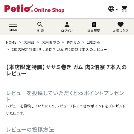
language
shopping_cart
search
wovn-lang-name
search
person
favorite
検 索
ログイン
注文履歴
お気に入り
犬用品
HOME
犬用品
犬用おやつ
巻きガム
1歳から
猫用品
【本店限定特価】ササミ巻き ガム 肉2倍祭 7本入のレビュー
うさぎ用品
【本店限定特価】ササミ巻き ガム 肉2倍祭 7本入の
レビュー
ブランド別に探す
レビューを投稿していただくとxxポイントプレゼン
目的別に探す
ト
レビューを投稿していただくと、レビュー1件につきxxポイントをプレゼント
SNS
いたします。
ご利用案内
レビューの投稿方法