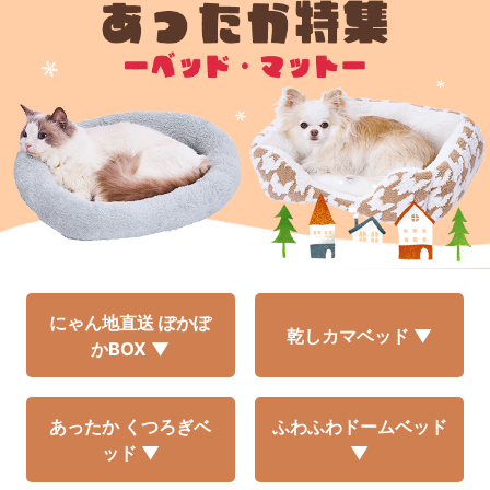
にゃん地直送 ぽかぽ
乾しカマベッド ▼
かBOX ▼
あったか くつろぎベ
ふわふわドームベッド
ッド ▼
▼