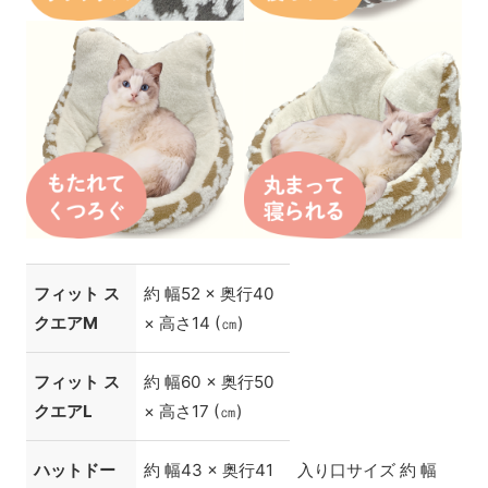
フィット ス
約 幅52 × 奥行40
クエアM
× 高さ14 (㎝)
フィット ス
約 幅60 × 奥行50
クエアL
× 高さ17 (㎝)
ハットドー
約 幅43 × 奥行41
入り口サイズ 約 幅