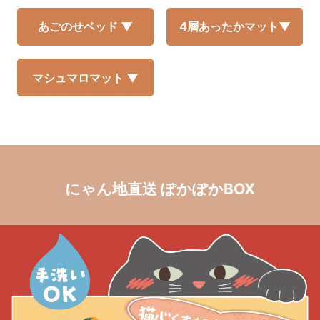
あごのせベッド ▼
4層あったかマット▼
マシュマロマット ▼
にゃん地直送 ぽかぽかBOX