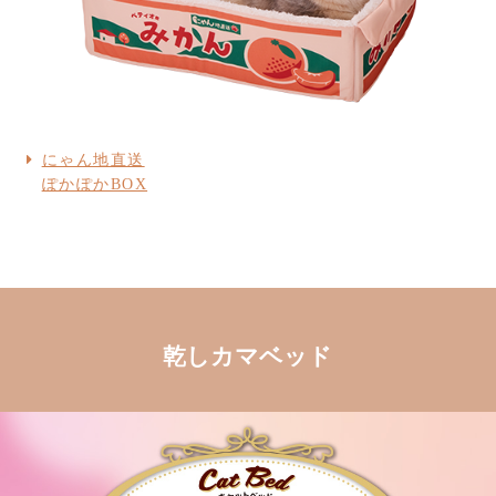
にゃん地直送
ぽかぽかBOX
乾しカマベッド