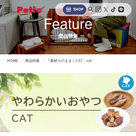
SHOP
Feature
商品特集
HOME
商品特集
└素材そのまま｜CAT：soft