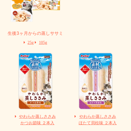
生後3ヶ月からの蒸しササミ
25g
105g
やわらか蒸しささみ
やわらか蒸しささみ
かつお節味 ２本入
ほたて貝柱味 ２本入