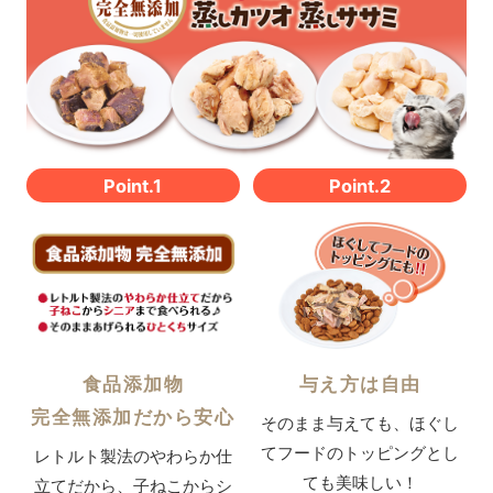
Point.1
Point.2
食品添加物
与え方は自由
完全無添加だから安心
そのまま与えても、
ほぐし
てフードのトッピングとし
レトルト製法のやわらか仕
ても美味しい！
立てだから、
子ねこからシ