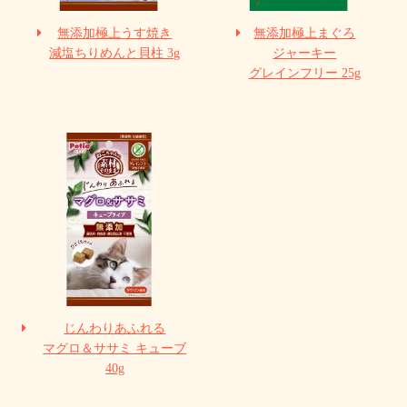
無添加極上うす焼き
無添加極上まぐろ
減塩ちりめんと貝柱 3g
ジャーキー
グレインフリー 25g
じんわりあふれる
マグロ＆ササミ キューブ
40g