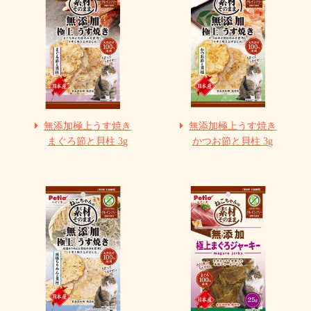
無添加極上うす焼き
無添加極上うす焼き
まぐろ節と貝柱 3g
かつお節と貝柱 3g