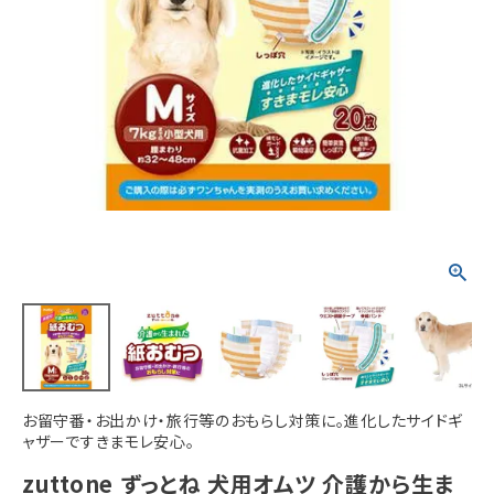
ACCOUNT MENU
ようこそ ゲスト 様
meeting_room
person
ログイン
新規会員登録
お留守番・お出かけ・旅行等のおもらし対策に。進化したサイドギ
ャザーですきまモレ安心。
zuttone ずっとね 犬用オムツ 介護から生ま