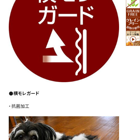
●横モレガード
・抗菌加工