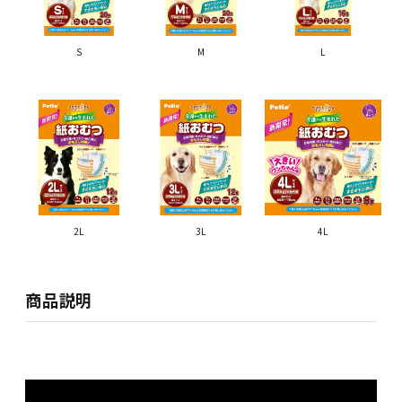
S
M
L
2L
3L
4L
商品説明