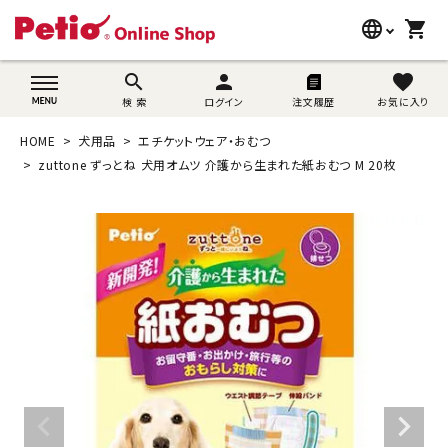
language
shopping_cart
search
wovn-lang-name
search
person
favorite
検 索
ログイン
注文履歴
お気に入り
犬用品
HOME
犬用品
エチケットウェア・おむつ
猫用品
zuttone ずっとね 犬用オムツ 介護から生まれた紙おむつ M 20枚
うさぎ用品
ブランド別に探す
目的別に探す
SNS
ご利用案内