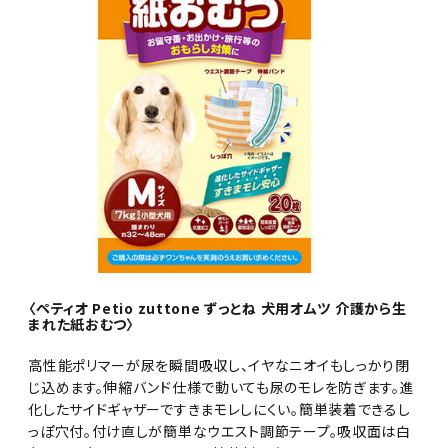
〈ペティオ Petio zuttone ずっとね 犬用オムツ 介護から生
まれた紙おむつ〉
高性能ポリマーが尿を瞬間吸収し、イヤなニオイもしっかり閉
じ込めます。伸縮バンド仕様で動いても尿のモレを防ぎます。進
化したサイドギャザーですきまモレしにくい。簡単装着できるし
っぽ穴付。付け直しが簡単なウエスト調節テープ。吸収面は白