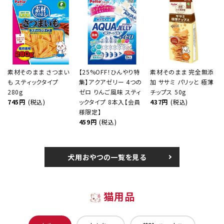
素材そのまま さつまい
【25%OFF！ひんやり特
素材そのまま 完全無添
も スティックタイプ
集】アクアゼリー 4つの
加 ササミ パリッと 極薄
280g
ゼロ りんご風味 スティ
チップス 50g
745円
(税込)
ックタイプ 8本入【会員
437円
(税込)
様限定】
459円
(税込)
犬用おやつの一覧を見る
猫用品