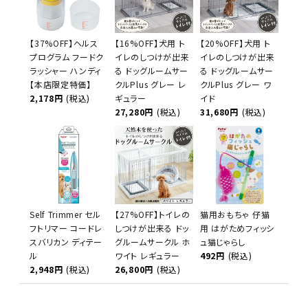
【37%OFF】ヘルス
【16%OFF】犬用 ト
【20%OFF】犬用 ト
プログラム フードク
イレのしつけが出来
イレのしつけが出来
ラッシャー ハンディ
る ドッグルームサー
る ドッグルームサー
【本店限定特価】
クルPlus グレー レ
クルPlus グレー ワ
2,178円
(税込)
ギュラー
イド
27,280円
(税込)
31,680円
(税込)
Self Trimmer セル
【27%OFF】トイレの
猫用おもちゃ 仔猫
フトリマー コードレ
しつけが出来る ドッ
用 はがためフィッシ
スバリカン ディテー
グルームサークル ホ
ュ猫じゃらし
ル
ワイト レギュラー
492円
(税込)
2,948円
(税込)
26,800円
(税込)