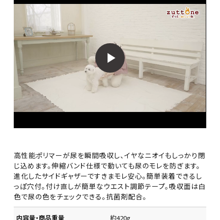
高性能ポリマーが尿を瞬間吸収し、イヤなニオイもしっかり閉
じ込めます。伸縮バンド仕様で動いても尿のモレを防ぎます。
進化したサイドギャザーですきまモレ安心。簡単装着できるし
っぽ穴付。付け直しが簡単なウエスト調節テープ。吸収面は白
色で尿の色をチェックできる。抗菌剤配合。
内容量・商品重量
約420g