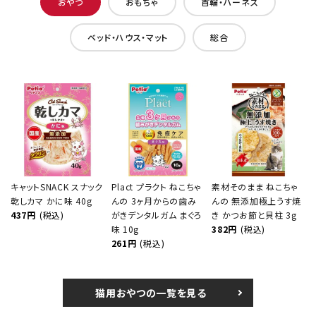
おやつ
おもちゃ
首輪・ハーネス
ベッド・ハウス・マット
総合
キャットSNACK スナック
Plact プラクト ねこちゃ
素材そのまま ねこちゃ
乾しカマ かに味 40g
んの 3ヶ月からの歯み
んの 無添加極上うす焼
437円
(税込)
がきデンタルガム まぐろ
き かつお節と貝柱 3g
味 10g
382円
(税込)
261円
(税込)
猫用おやつの一覧を見る