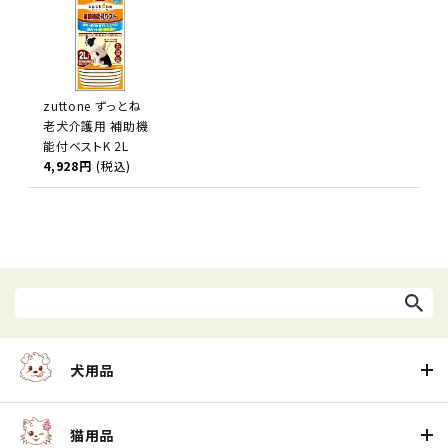
zuttone ずっとね
老犬介護用 補助機
能付ベストK 2L
4,928円
(税込)
犬用品
猫用品