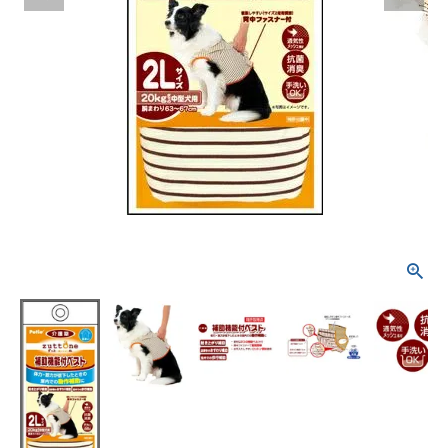
ACCOUNT MENU
ようこそ ゲスト 様
meeting_room
person
ログイン
新規会員登録