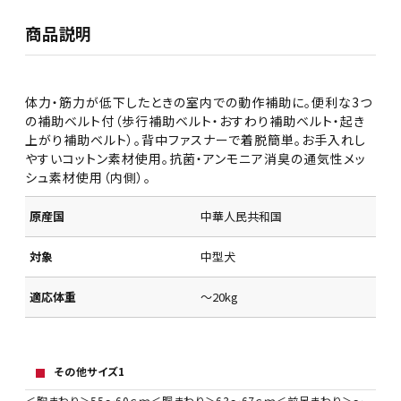
商品説明
体力・筋力が低下したときの室内での動作補助に。便利な3つ
の補助ベルト付（歩行補助ベルト・おすわり補助ベルト・起き
上がり補助ベルト）。背中ファスナーで着脱簡単。お手入れし
やすいコットン素材使用。抗菌・アンモニア消臭の通気性メッ
シュ素材使用（内側）。
原産国
中華人民共和国
対象
中型犬
適応体重
～20kg
その他サイズ1
＜胸まわり＞55～60ｃｍ＜胴まわり＞63～67ｃｍ＜前足まわり＞～