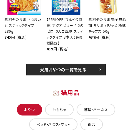
素材そのまま さつまい
【25%OFF！ひんやり特
素材そのまま 完全無添
も スティックタイプ
集】アクアゼリー 4つの
加 ササミ パリッと 極薄
280g
ゼロ りんご風味 スティ
チップス 50g
745円
(税込)
ックタイプ 8本入【会員
437円
(税込)
様限定】
459円
(税込)
犬用おやつの一覧を見る
猫用品
おやつ
おもちゃ
首輪・ハーネス
ベッド・ハウス・マット
総合