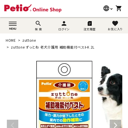
language
shopping_cart
search
wovn-lang-name
search
person
favorite
検 索
ログイン
注文履歴
お気に入り
犬用品
HOME
zuttone
猫用品
zuttone ずっとね 老犬介護用 補助機能付ベストK 2L
うさぎ用品
ブランド別に探す
目的別に探す
SNS
ご利用案内