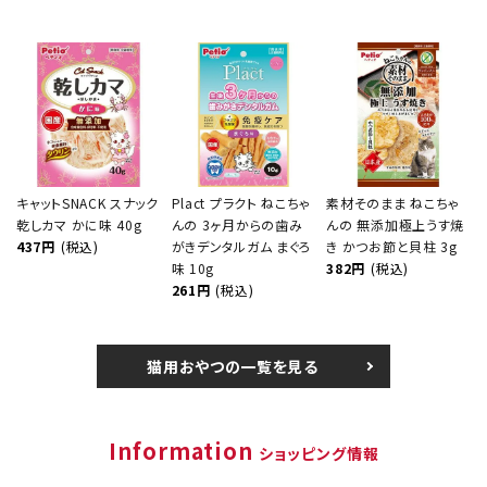
キャットSNACK スナック
Plact プラクト ねこちゃ
素材そのまま ねこちゃ
乾しカマ かに味 40g
んの 3ヶ月からの歯み
んの 無添加極上うす焼
437円
(税込)
がきデンタルガム まぐろ
き かつお節と貝柱 3g
味 10g
382円
(税込)
261円
(税込)
猫用おやつの一覧を見る
Information
ショッピング情報