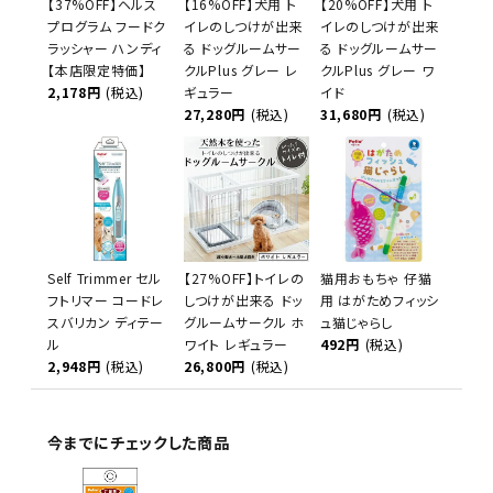
【37%OFF】ヘルス
【16%OFF】犬用 ト
【20%OFF】犬用 ト
プログラム フードク
イレのしつけが出来
イレのしつけが出来
ラッシャー ハンディ
る ドッグルームサー
る ドッグルームサー
【本店限定特価】
クルPlus グレー レ
クルPlus グレー ワ
2,178円
(税込)
ギュラー
イド
27,280円
(税込)
31,680円
(税込)
Self Trimmer セル
【27%OFF】トイレの
猫用おもちゃ 仔猫
フトリマー コードレ
しつけが出来る ドッ
用 はがためフィッシ
スバリカン ディテー
グルームサークル ホ
ュ猫じゃらし
ル
ワイト レギュラー
492円
(税込)
2,948円
(税込)
26,800円
(税込)
今までにチェックした商品