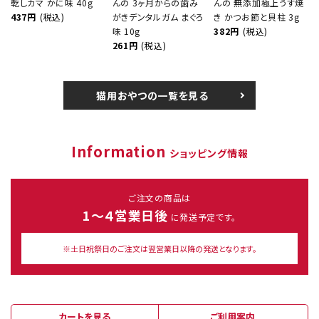
乾しカマ かに味 40g
んの 3ヶ月からの歯み
んの 無添加極上うす焼
437円
(税込)
がきデンタルガム まぐろ
き かつお節と貝柱 3g
味 10g
382円
(税込)
261円
(税込)
猫用おやつの一覧を見る
Information
ショッピング情報
ご注文の商品は
1～４営業日後
に発送予定です。
※土日祝祭日のご注文は翌営業日以降の発送となります。
カートを見る
ご利用案内