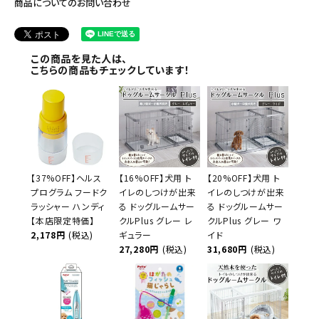
商品についてのお問い合わせ
この商品を見た人は、
こちらの商品もチェックしています！
【37%OFF】ヘルス
【16%OFF】犬用 ト
【20%OFF】犬用 ト
プログラム フードク
イレのしつけが出来
イレのしつけが出来
ラッシャー ハンディ
る ドッグルームサー
る ドッグルームサー
【本店限定特価】
クルPlus グレー レ
クルPlus グレー ワ
2,178円
(税込)
ギュラー
イド
27,280円
(税込)
31,680円
(税込)