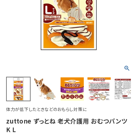
ACCOUNT MENU
ようこそ ゲスト 様
meeting_room
person
ログイン
新規会員登録
体力が低下したときなどのおもらし対策に
zuttone ずっとね 老犬介護用 おむつパンツ
K L