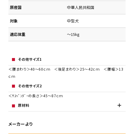
原産国
中華人民共和国
対象
中型犬
適応体重
～15kg
その他サイズ1
＜腰まわり＞40～60ｃｍ ＜後足まわり＞25～42ｃｍ ＜腰幅＞13
ｃｍ
その他サイズ2
＜ｻｽﾍﾟﾝﾀﾞｰの長さ＞45～87ｃｍ
原材料
メーカーより