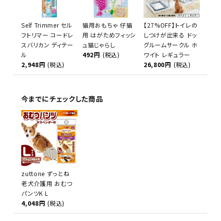
Self Trimmer セル
猫用おもちゃ 仔猫
【27%OFF】トイレの
フトリマー コードレ
用 はがためフィッシ
しつけが出来る ドッ
スバリカン ディテー
ュ猫じゃらし
グルームサークル ホ
ル
492円
(税込)
ワイト レギュラー
2,948円
(税込)
26,800円
(税込)
今までにチェックした商品
zuttone ずっとね
老犬介護用 おむつ
パンツK L
4,048円
(税込)