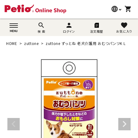
language
shopping_cart
search
wovn-lang-name
search
person
favorite
検 索
ログイン
注文履歴
お気に入り
犬用品
HOME
zuttone
zuttone ずっとね 老犬介護用 おむつパンツK L
猫用品
うさぎ用品
ブランド別に探す
目的別に探す
SNS
ご利用案内