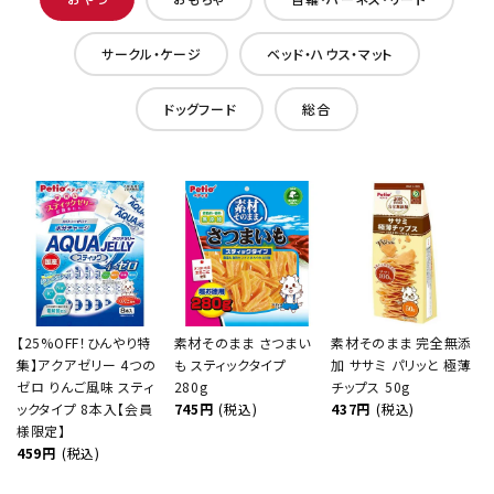
サークル・ケージ
ベッド・ハウス・マット
ドッグフード
総合
【25%OFF！ひんやり特
素材そのまま さつまい
素材そのまま 完全無添
集】アクアゼリー 4つの
も スティックタイプ
加 ササミ パリッと 極薄
ゼロ りんご風味 スティ
280g
チップス 50g
ックタイプ 8本入【会員
745円
(税込)
437円
(税込)
様限定】
459円
(税込)