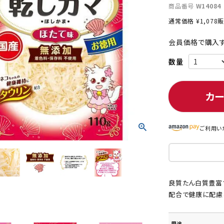
商品番号
W14084
通常価格
¥
1,078
販
会員価格で購入す
ト中にオススメ
まとめ買いでオトク！！
カ
ご利用い
良質たん白質豊富
配合で健康に配慮
用途