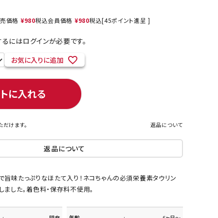
売価格
¥
980
税込
会員価格
¥
980
税込
[
45
ポイント進呈 ]
るにはログインが必要です。
ネコポス対象商品一覧
お気に入りに追加
ートに入れる
ただけます。
返品について
返品について
で旨味たっぷりなほたて入り！ネコちゃんの必須栄養素タウリン
しました。着色料・保存料不使用。
間食
年齢
6ヶ月～