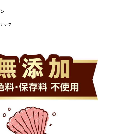
グン
ナック