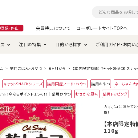
会員特典について
コーポレートサイトTOPへ
ガ登録・停止
ーズ
注目の特集
目的から探す
ご利用ガイド・お問い
つ
入れ・ケア用品
そのまま
加特集
特典について
お手入れ・ケア用品
トイレタリー・消臭剤
極上
けりぐるみ特集
ご注文方法について
品
猫用ごはん・おやつ
6ヶ月から
【本店限定特価】キャットSNACK スナック
用のグレインフリー
キャットSNACKシリーズ
猫用国産フード・おやつ
猫用おやつ
ネコちゃん大
ド・ハウス・マット
クル・ケージ・タワー
ラインショップ利用規約
サークル・ケージ
キャリーバッグ
アル！今ならポイント１５％！！｜猫用おやつ
おさかな風味
猫用トッピング
・給水器
用品
防虫用品
服・ウェア
カマボコにほたてと
て遊ぶ
投げて遊ぶ
群！
け用品
替え・交換パーツ
【本店限定特価
110g
・元気草
夜のお散歩