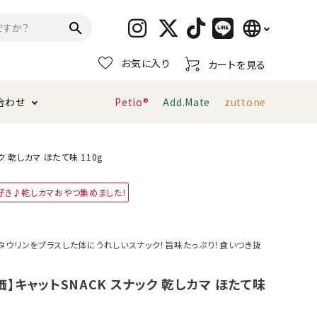
language
search
お気に入り
カートを見る
日本語
合わせ
Petio®
Add.Mate
zuttone
English
简体中文
トイレタリー・消臭剤
猫砂
ペティオ公式アプリ
お支払い方法・配送について
 乾しカマ ほたて味 110g
好き♪乾しカマおやつ集めました！
キャリーバッグ
おもちゃ
服・ウェア
首輪・ハーネス
タウリンをプラスした体にうれしいスナック！旨味たっぷり！食いつき抜
デンタルおもちゃ
】キャットSNACK スナック 乾しカマ ほたて味