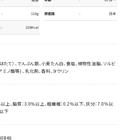
110g
原産国
日本
)
326Kcal
ほたて）、でんぷん類、小麦たん白、食塩、植物性油脂、ソルビ
アミノ酸等) 、乳化剤、香料、タウリン
％以上、脂質：3.0％以上、粗繊維：0.2％以下、灰分：7.0％以
％以下
40846