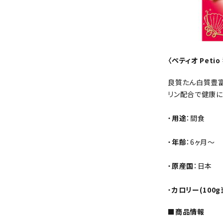
〈ペティオ Peti
良質たん白質豊富
リン配合で健康に
・
用途
：間食
・
年齢
：6ヶ月～
・
原産国
：日本
・
カロリー(100g
■商品情報