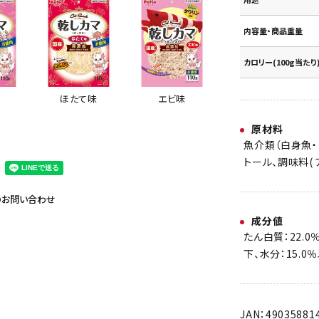
内容量・商品重量
カロリー(100g当たり
味
ほたて味
エビ味
原材料
魚介類（白身魚・
トール、調味料( 
のお問い合わせ
成分値
たん白質：22.0
下、水分：15.0
JAN：49035881