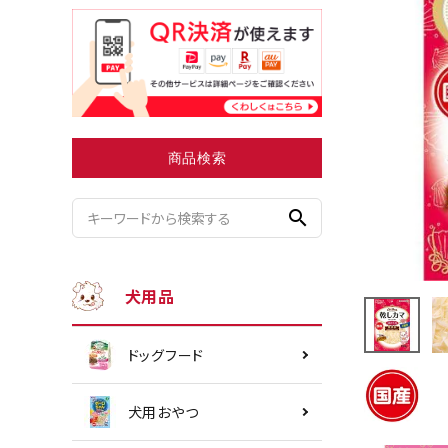
小型犬にオススメ
ダイエッ
商品検索
search
犬用品
ドッグフード
犬用おやつ