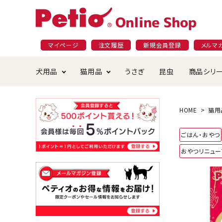
マイページ
注文履歴
新規会員登録
メルマ
犬用品
猫用品
うさぎ
昆虫
商品シリ
ドッグフード
ごはん・おやつ
プラクト
夜のお散歩特集
ショッピングガイド
おや
お手
素材
無添
会員
HOME
猫用
国産フード&おやつ特集
穀物不使
ごはん・おやつ
ペットシーツ
ベッド・ハウス・マット
返品・交換について
ベッ
サー
オン
おやつリニュー
おもちゃ
食器・給水器
食器
防虫
じゃらして遊ぶ
引っ張っ
首輪・ハーネス・リード
替え・交換パーツ
しつ
アパレル
またたび