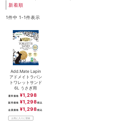
新着順
ACCOUNT MENU
ようこそ ゲスト 様
1
件中
1
-
1
件表示
meeting_room
person
ログイン
新規会員登録
Add.Mate Lapin
アドメイトラパン
トワレットサンド
6L うさぎ用
¥
1,298
通常価格
¥
1,298
販売価格
税込
¥
1,298
会員価格
税込
お気に入りに登録