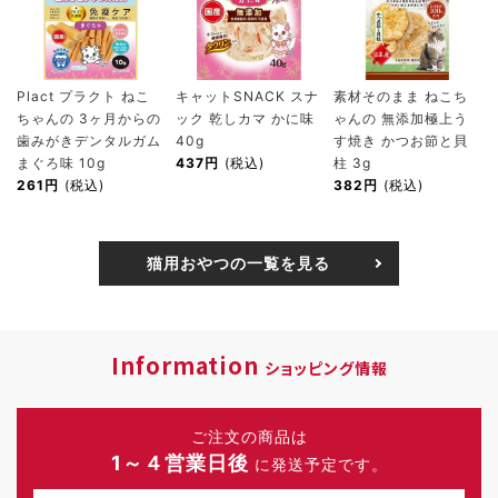
Plact プラクト ねこ
キャットSNACK スナ
素材そのまま ねこち
ちゃんの 3ヶ月からの
ック 乾しカマ かに味
ゃんの 無添加極上う
歯みがきデンタルガム
40g
す焼き かつお節と貝
まぐろ味 10g
437円
(税込)
柱 3g
261円
(税込)
382円
(税込)
猫用おやつの一覧を見る
Information
ショッピング情報
ご注文の商品は
1～４営業日後
に発送予定です。