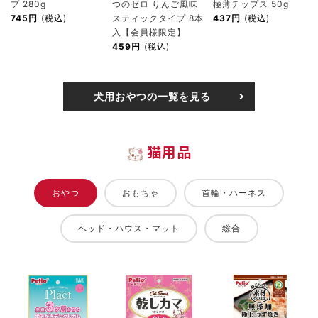
プ 280g
つのゼロ りんご風味
極薄チップス 50g
745円
(税込)
スティックタイプ 8本
437円
(税込)
入【会員様限定】
459円
(税込)
犬用おやつの一覧を見る
猫用品
おやつ
おもちゃ
首輪・ハーネス
ベッド・ハウス・マット
総合