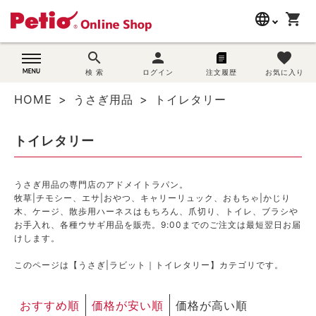
language
shopping_cart
search
search
person
favorite
wovn-lang-name
犬用品
検 索
ログイン
注文履歴
お気に入り
HOME
うさぎ用品
トイレタリー
猫用品
トイレタリー
うさぎ用品
ブランド別に探す
うさぎ用品の専門店のアドメイトラパン。
牧草|チモシー
、
エサ|おやつ
、
キャリーリュック
、
おもちゃ|かじり
木
、
ケージ
、
散歩用ハーネス
はもちろん、
爪切り
、
トイレ
、
ブラシや
目的別に探す
お手入れ
、各種ウサギ用品を販売。9:00までのご注文は最短翌日お届
けします。
SNS
このページは【うさぎ|ラビット｜トイレタリー】カテゴリです。
ご利用案内
おすすめ順
価格が安い順
価格が高い順