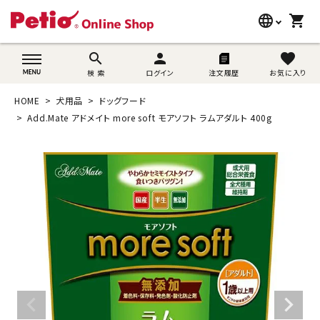
language
shopping_cart
search
wovn-lang-name
search
person
favorite
検 索
ログイン
注文履歴
お気に入り
犬用品
HOME
犬用品
ドッグフード
猫用品
Add.Mate アドメイト more soft モアソフト ラムアダルト 400g
うさぎ用品
ブランド別に探す
目的別に探す
SNS
ご利用案内