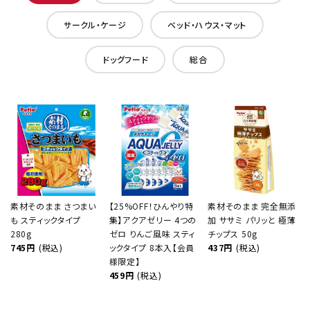
サークル・ケージ
ベッド・ハウス・マット
ドッグフード
総合
素材そのまま さつまい
【25%OFF！ひんやり特
素材そのまま 完全無添
も スティックタイプ
集】アクアゼリー 4つの
加 ササミ パリッと 極薄
280g
ゼロ りんご風味 スティ
チップス 50g
745円
(税込)
ックタイプ 8本入【会員
437円
(税込)
様限定】
459円
(税込)