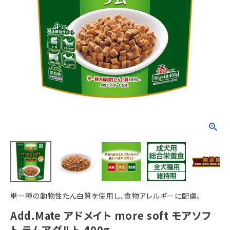
ACCOUNT MENU
ようこそ ゲスト 様
meeting_room
person
ログイン
新規会員登録
単ー種の動物性たん白質を使用し、食物アレルギーに配慮。
Add.Mate アドメイト more soft モアソフ
ト ラムアダルト 400g