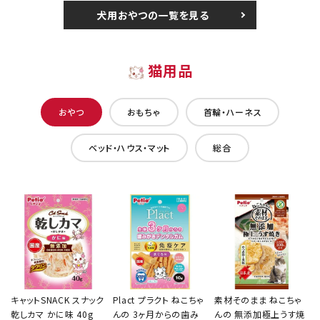
犬用おやつの一覧を見る
猫用品
おやつ
おもちゃ
首輪・ハーネス
ベッド・ハウス・マット
総合
キャットSNACK スナック
Plact プラクト ねこちゃ
素材そのまま ねこちゃ
乾しカマ かに味 40g
んの 3ヶ月からの歯み
んの 無添加極上うす焼