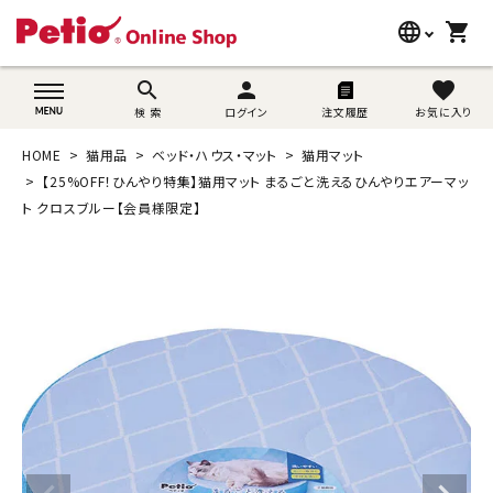
language
shopping_cart
search
wovn-lang-name
search
person
favorite
検 索
ログイン
注文履歴
お気に入り
犬用品
HOME
猫用品
ベッド・ハウス・マット
猫用マット
猫用品
【25%OFF！ひんやり特集】猫用マット まるごと洗えるひんやりエアーマッ
ト クロスブルー【会員様限定】
うさぎ用品
ブランド別に探す
目的別に探す
SNS
ご利用案内