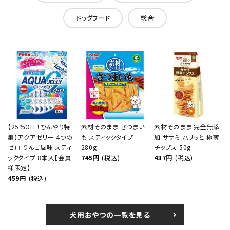
ドッグフード
総合
【25%OFF！ひんやり特
素材そのまま さつまい
素材そのまま 完全無添
集】アクアゼリー 4つの
も スティックタイプ
加 ササミ パリッと 極薄
ゼロ りんご風味 スティ
280g
チップス 50g
ックタイプ 8本入【会員
745円
(税込)
437円
(税込)
様限定】
459円
(税込)
犬用おやつの一覧を見る