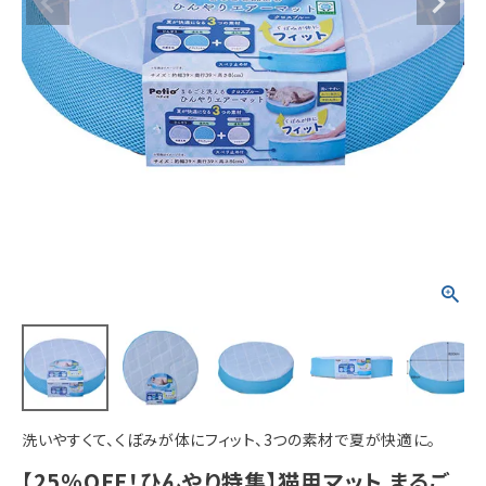
ACCOUNT MENU
ようこそ ゲスト 様
meeting_room
person
ログイン
新規会員登録
洗いやすくて、くぼみが体にフィット、3つの素材で夏が快適に。
【25%OFF！ひんやり特集】猫用マット まるご