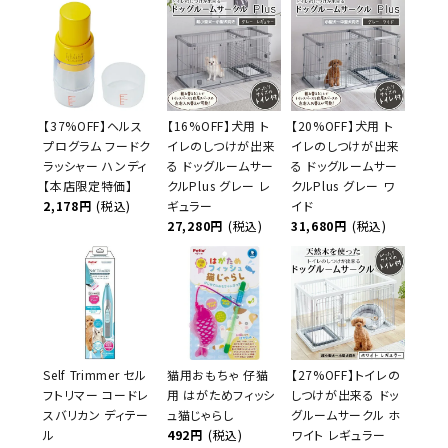
【37%OFF】ヘルス
【16%OFF】犬用 ト
【20%OFF】犬用 ト
プログラム フードク
イレのしつけが出来
イレのしつけが出来
ラッシャー ハンディ
る ドッグルームサー
る ドッグルームサー
【本店限定特価】
クルPlus グレー レ
クルPlus グレー ワ
2,178円
(税込)
ギュラー
イド
27,280円
(税込)
31,680円
(税込)
Self Trimmer セル
猫用おもちゃ 仔猫
【27%OFF】トイレの
フトリマー コードレ
用 はがためフィッシ
しつけが出来る ドッ
スバリカン ディテー
ュ猫じゃらし
グルームサークル ホ
ル
492円
(税込)
ワイト レギュラー