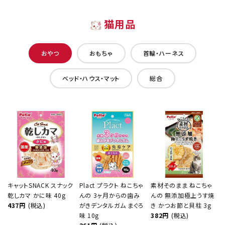
猫用品
おやつ
おもちゃ
首輪・ハーネス
ベッド・ハウス・マット
総合
キャットSNACK スナック
Plact プラクト ねこちゃ
素材そのまま ねこちゃ
乾しカマ かに味 40g
んの 3ヶ月からの歯み
んの 無添加極上うす焼
437円
(税込)
がきデンタルガム まぐろ
き かつお節と貝柱 3g
味 10g
382円
(税込)