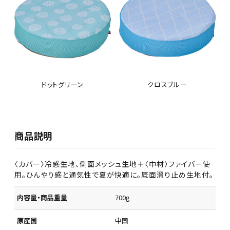
ドットグリーン
クロスブルー
商品説明
〈カバー〉冷感生地、側面メッシュ生地＋〈中材〉ファイバー使
用。ひんやり感と通気性で夏が快適に。底面滑り止め生地付。
内容量・商品重量
700g
原産国
中国