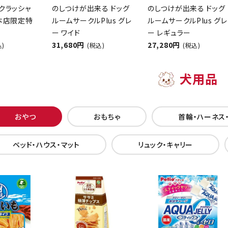
クラッシャ
のしつけが出来る ドッグ
のしつけが出来る ドッグ
【本店限定特
ルームサークルPlus グレ
ルームサークルPlus グレ
ー ワイド
ー レギュラー
31,680円
27,280円
込)
(税込)
(税込)
犬用品
おやつ
おもちゃ
首輪・ハーネス
ベッド・ハウス・マット
リュック・キャリー