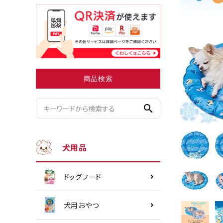
小型犬にオススメ
ダイエッ
商品検索
search
犬用品
ドッグフード
犬用おやつ