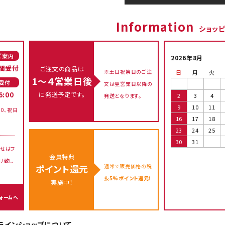
Information
ショッ
ご案内
2026年8月
間受付
ご注文の商品は
※土日祝祭日のご注
日
月
火
1～４営業日後
受付
文は翌営業日以降の
に発送予定です。
6:00
2
3
4
発送となります。
9
10
11
00、祝日
16
17
18
23
24
25
30
31
せはフ
会員特典
け致し
通常で販売価格の税
ポイント還元
抜
5%ポイント還元！
実施中！
ォームへ
オンラインショップについて