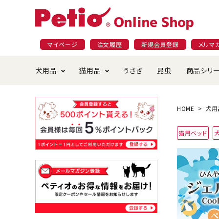
マイページ
注文履歴
新規会員登録
メルマ
犬用品
猫用品
うさぎ
昆虫
商品シリ
ドッグフード
ごはん・おやつ
プラクト
夜のお散歩特集
ショッピングガイド
おや
お手
素材
無添
会員
HOME
犬用
国産フード&おやつ特集
穀物不使
猫用ベッド
ペットシーツ
ベッド・ハウス・マット
返品・交換について
ベッ
サー
オン
おもちゃ
食器・給水器
食器
防虫
じゃらして遊ぶ
引っ張っ
首輪・ハーネス・リード
替え・交換パーツ
しつ
アパレル
またたび