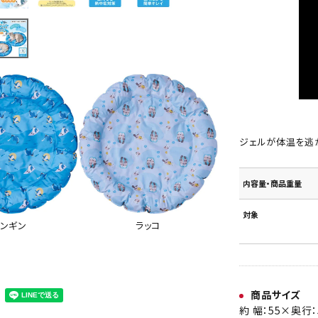
ジェルが体温を逃が
内容量・商品重量
対象
ンギン
ラッコ
商品サイズ
約 幅：55×奥行：