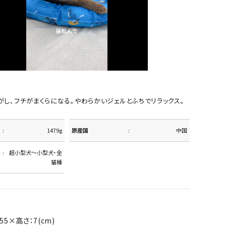
し､フチがまくらになる。やわらかいジェルとふちでリラックス。
1479g
原産国
中国
超小型犬～小型犬・全
猫種
55×高さ：7(cm)