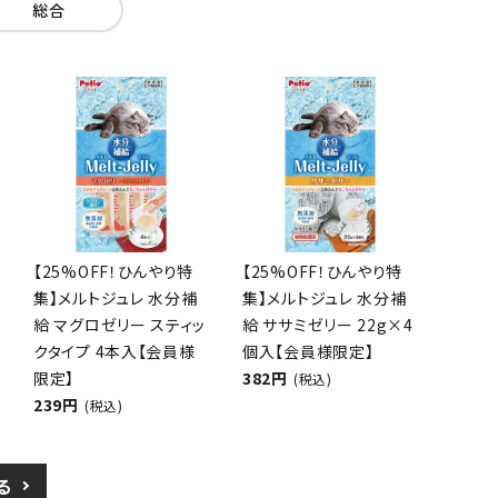
総合
【25%OFF！ひんやり特
【25%OFF！ひんやり特
集】メルトジュレ 水分補
集】メルトジュレ 水分補
給 マグロゼリー スティッ
給 ササミゼリー 22g×4
クタイプ 4本入【会員様
個入【会員様限定】
限定】
382円
(税込)
239円
(税込)
る