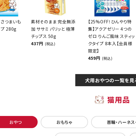
 さつまいも
素材そのまま 完全無添
【25%OFF！ひんやり特
プ 280g
加 ササミ パリッと 極薄
集】アクアゼリー 4つの
チップス 50g
ゼロ りんご風味 スティッ
437円
クタイプ 8本入【会員様
(税込)
限定】
459円
(税込)
犬用おやつの一覧を見
猫用品
おやつ
おもちゃ
首輪・ハーネス