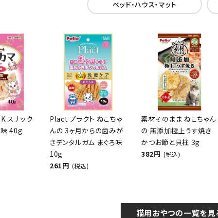
ベッド・ハウス・マット
CK スナック
Plact プラクト ねこちゃ
素材そのまま ねこちゃん
味 40g
んの 3ヶ月からの歯みが
の 無添加極上うす焼き
きデンタルガム まぐろ味
かつお節と貝柱 3g
10g
382円
(税込)
261円
(税込)
猫用おやつの一覧を見