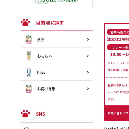
目的別に探す
営業時間の
注文は24時
食事
サポートの
10:00～1
おもちゃ
※12:00～13:
除く月曜～金曜
用品
各種お問い合わ
お得・特集
ォームにてお受
ます。
SNS
お問い合わせフ
Petio® 