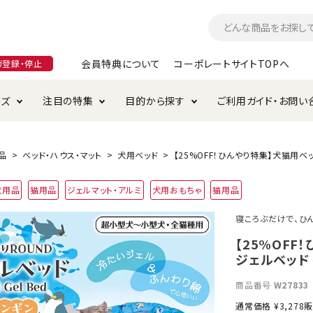
会員特典について
コーポレートサイトTOPへ
ガ登録・停止
ーズ
注目の特集
目的から探す
ご利用ガイド・お問い
つ
入れ・ケア用品
そのまま
加特集
特典について
お手入れ・ケア用品
トイレタリー・消臭剤
極上
けりぐるみ特集
ご注文方法について
品
ベッド・ハウス・マット
犬用ベッド
【25%OFF！ひんやり特集】犬猫用ベ
用のグレインフリー
犬用品
猫用品
ジェルマット・アルミ
犬用おもちゃ
猫用品
ド・ハウス・マット
クル・ケージ・タワー
ラインショップ利用規約
サークル・ケージ
キャリーバッグ
寝ころぶだけで、ひ
・給水器
用品
防虫用品
服・ウェア
【25%OFF
て遊ぶ
投げて遊ぶ
ジェルベッド
け用品
替え・交換パーツ
商品番号
W27833
通常価格
¥
3,278
販
・元気草
夜のお散歩