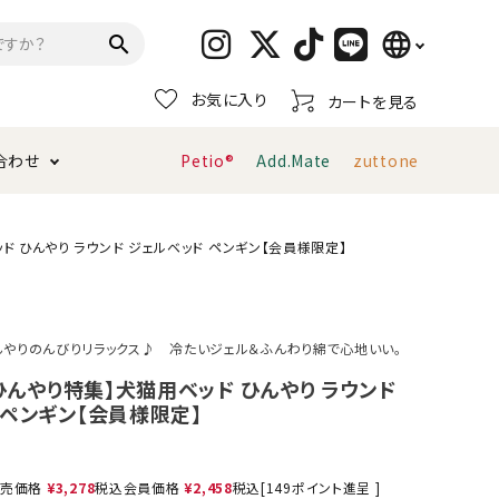
language
search
お気に入り
カートを見る
日本語
合わせ
Petio®
Add.Mate
zuttone
English
简体中文
トイレタリー・消臭剤
猫砂
ペティオ公式アプリ
お支払い方法・配送について
ッド ひんやり ラウンド ジェルベッド ペンギン【会員様限定】
キャリーバッグ
おもちゃ
んやりのんびりリラックス♪ 冷たいジェル＆ふんわり綿で心地いい。
服・ウェア
首輪・ハーネス
！ひんやり特集】犬猫用ベッド ひんやり ラウンド
デンタルおもちゃ
 ペンギン【会員様限定】
売価格
¥
3,278
税込
会員価格
¥
2,458
税込
[
149
ポイント進呈 ]