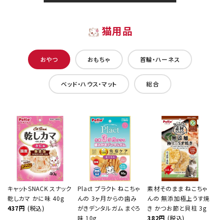
猫用品
おやつ
おもちゃ
首輪・ハーネス
ベッド・ハウス・マット
総合
キャットSNACK スナック
Plact プラクト ねこちゃ
素材そのまま ねこちゃ
乾しカマ かに味 40g
んの 3ヶ月からの歯み
んの 無添加極上うす焼
437円
(税込)
がきデンタルガム まぐろ
き かつお節と貝柱 3g
味 10g
382円
(税込)