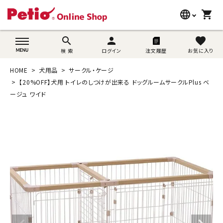
language
shopping_cart
search
wovn-lang-name
search
person
favorite
検 索
ログイン
注文履歴
お気に入り
犬用品
HOME
犬用品
サークル・ケージ
猫用品
【20%OFF】犬用 トイレのしつけが出来る ドッグルームサークルPlus ベ
ージュ ワイド
うさぎ用品
ブランド別に探す
目的別に探す
SNS
ご利用案内