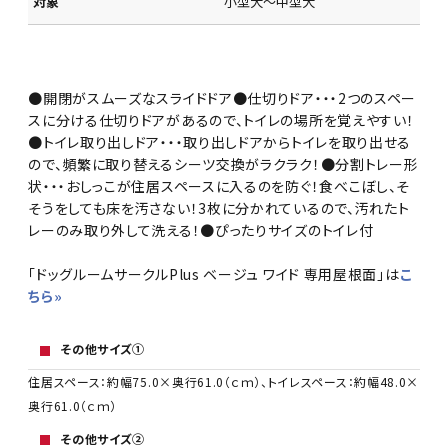
対象
小型犬～中型犬
●開閉がスムーズなスライドドア●仕切りドア・・・2つのスペー
スに分ける仕切りドアがあるので、トイレの場所を覚えやすい！
●トイレ取り出しドア・・・取り出しドアからトイレを取り出せる
ので、頻繁に取り替えるシーツ交換がラクラク！●分割トレー形
状・・・おしっこが住居スペースに入るのを防ぐ！食べこぼし、そ
そうをしても床を汚さない！3枚に分かれているので、汚れたト
レーのみ取り外して洗える！●ぴったりサイズのトイレ付
「ドッグルームサークルPlus ベージュ ワイド 専用屋根面」は
こ
ちら»
その他サイズ①
住居スペース：約幅75.0×奥行61.0（ｃｍ）、トイレスペース：約幅48.0×
奥行61.0（ｃｍ）
その他サイズ②