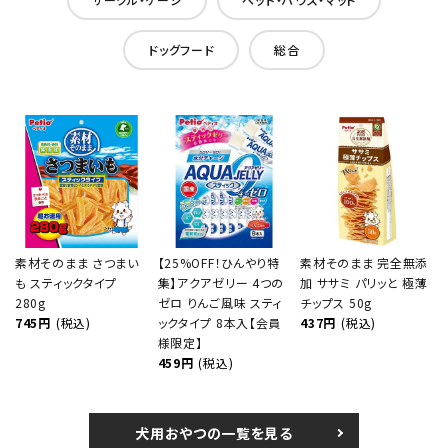
ドッグフード
総合
素材そのまま さつまい
【25%OFF！ひんやり特
素材そのまま 完全無添
も スティックタイプ
集】アクアゼリー 4つの
加 ササミ パリッと 極薄
280g
ゼロ りんご風味 スティ
チップス 50g
745円
(税込)
ックタイプ 8本入【会員
437円
(税込)
様限定】
459円
(税込)
犬用おやつの一覧を見る