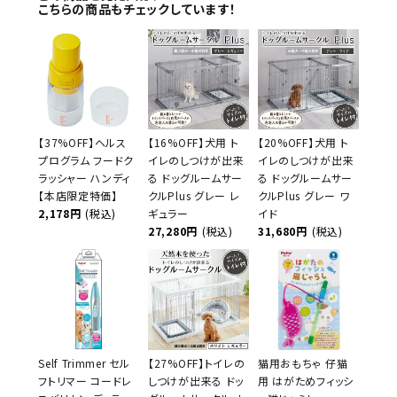
こちらの商品もチェックしています！
【37%OFF】ヘルス
【16%OFF】犬用 ト
【20%OFF】犬用 ト
プログラム フードク
イレのしつけが出来
イレのしつけが出来
ラッシャー ハンディ
る ドッグルームサー
る ドッグルームサー
【本店限定特価】
クルPlus グレー レ
クルPlus グレー ワ
2,178円
(税込)
ギュラー
イド
27,280円
(税込)
31,680円
(税込)
Self Trimmer セル
【27%OFF】トイレの
猫用おもちゃ 仔猫
フトリマー コードレ
しつけが出来る ドッ
用 はがためフィッシ