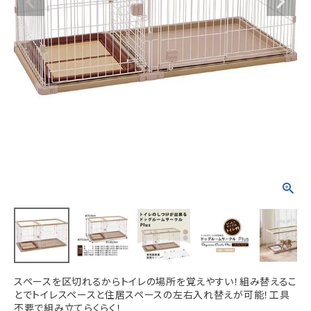
ACCOUNT MENU
ようこそ ゲスト 様
meeting_room
person
ログイン
新規会員登録
スペースを区切れるからトイレの場所を覚えやすい！組み替えるこ
とでトイレスペースと住居スペースの左右入れ替えが可能！工具
不要で組み立てらくらく！