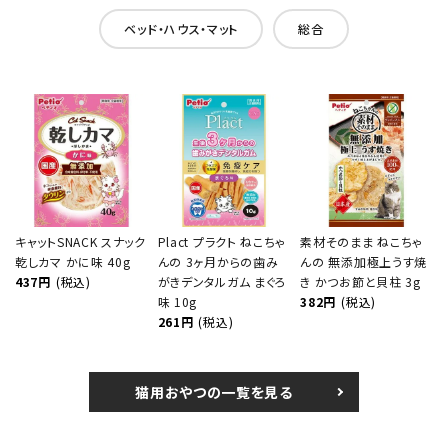
ベッド・ハウス・マット
総合
キャットSNACK スナック
Plact プラクト ねこちゃ
素材そのまま ねこちゃ
乾しカマ かに味 40g
んの 3ヶ月からの歯み
んの 無添加極上うす焼
437円
(税込)
がきデンタルガム まぐろ
き かつお節と貝柱 3g
味 10g
382円
(税込)
261円
(税込)
猫用おやつの一覧を見る