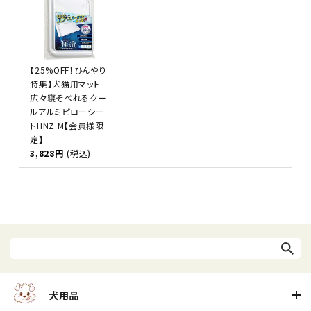
【25%OFF！ひんやり
特集】犬猫用マット
広々寝そべれるクー
ルアルミピローシー
トHNZ M【会員様限
定】
3,828円
(税込)
犬用品