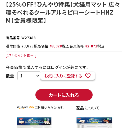
【25%OFF！ひんやり特集】犬猫用マット 広々
寝そべれるクールアルミピローシートHNZ
M【会員様限定】
商品番号
W27388
通常価格
¥
3,828
販売価格
¥
3,828
税込
会員価格
¥
2,871
税込
[
174
ポイント進呈 ]
会員価格で購入するにはログインが必要です。
お気に入りに登録する
カートに入れる
返品について
ご利用いただけます。