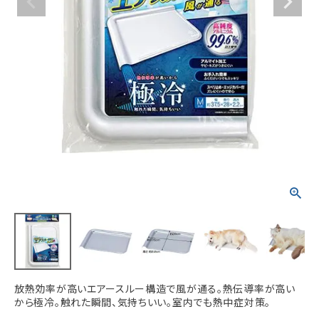
ACCOUNT MENU
ようこそ ゲスト 様
meeting_room
person
ログイン
新規会員登録
放熱効率が高いエアースルー構造で風が通る。熱伝導率が高い
から極冷。触れた瞬間、気持ちいい。室内でも熱中症対策。