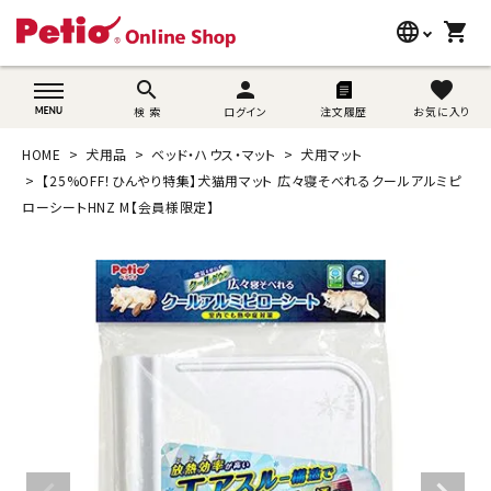
language
shopping_cart
search
wovn-lang-name
search
person
favorite
検 索
ログイン
注文履歴
お気に入り
犬用品
HOME
犬用品
ベッド・ハウス・マット
犬用マット
猫用品
【25%OFF！ひんやり特集】犬猫用マット 広々寝そべれるクールアルミピ
ローシートHNZ M【会員様限定】
うさぎ用品
ブランド別に探す
目的別に探す
SNS
ご利用案内