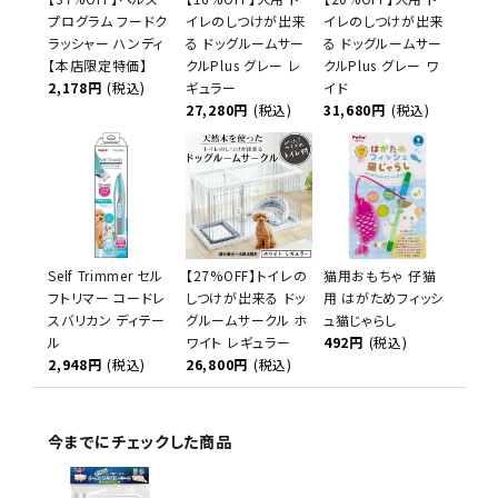
プログラム フードク
イレのしつけが出来
イレのしつけが出来
ラッシャー ハンディ
る ドッグルームサー
る ドッグルームサー
【本店限定特価】
クルPlus グレー レ
クルPlus グレー ワ
2,178円
(税込)
ギュラー
イド
27,280円
(税込)
31,680円
(税込)
Self Trimmer セル
【27%OFF】トイレの
猫用おもちゃ 仔猫
フトリマー コードレ
しつけが出来る ドッ
用 はがためフィッシ
スバリカン ディテー
グルームサークル ホ
ュ猫じゃらし
ル
ワイト レギュラー
492円
(税込)
2,948円
(税込)
26,800円
(税込)
今までにチェックした商品