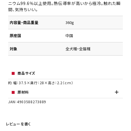
ニウム99.6％以上使用。熱伝導率が高いから極冷。触れた瞬
間、気持ちいい。
内容量・商品重量
360g
原産国
中国
対象
全犬種・全猫種
商品サイズ
約 幅：37.5×奥行：28×高さ：2.2（ｃｍ）
原材料
JAN：4903588273889
レビューを書く