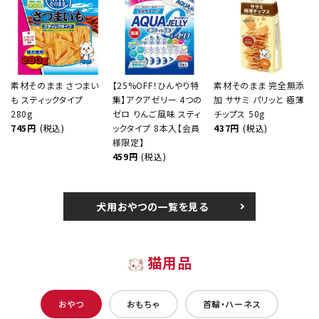
素材そのまま さつまい
【25%OFF！ひんやり特
素材そのまま 完全無添
も スティックタイプ
集】アクアゼリー 4つの
加 ササミ パリッと 極薄
280g
ゼロ りんご風味 スティ
チップス 50g
745円
(税込)
ックタイプ 8本入【会員
437円
(税込)
様限定】
459円
(税込)
犬用おやつの一覧を見る
猫用品
おやつ
おもちゃ
首輪・ハーネス