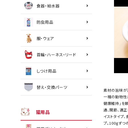
食器・給水器
防虫用品
服・ウェア
首輪・ハーネス・リード
しつけ用品
替え・交換パーツ
素材の旨味が
一種の動物性
健康維持」を願
通、関節、適
猫用品
イストタイプ、
プ。100gず