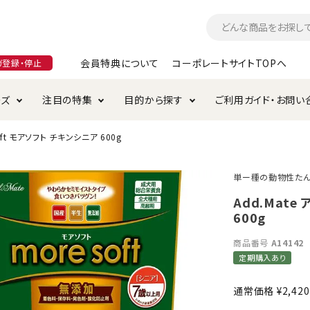
会員特典について
コーポレートサイトTOPへ
ガ登録・停止
ーズ
注目の特集
目的から探す
ご利用ガイド・お問い
soft モアソフト チキンシニア 600g
つ
入れ・ケア用品
そのまま
加特集
特典について
お手入れ・ケア用品
トイレタリー・消臭剤
極上
けりぐるみ特集
ご注文方法について
用のグレインフリー
単ー種の動物性たん
ド・ハウス・マット
クル・ケージ・タワー
ラインショップ利用規約
サークル・ケージ
キャリーバッグ
Add.Mate
600g
・給水器
用品
防虫用品
服・ウェア
て遊ぶ
投げて遊ぶ
商品番号
A14142
定期購入あり
け用品
替え・交換パーツ
通常価格
¥
2,420
・元気草
夜のお散歩