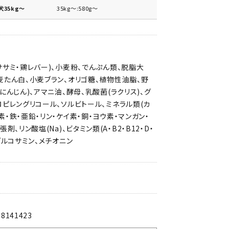
35kg～
35kg～:580g～
ササミ・鶏レバー)、小麦粉、でんぷん類、脱脂大
麦たん白、小麦ブラン、オリゴ糖、植物性油脂、野
・にんじん)、アマニ油、酵母、乳酸菌(ラクリス)、グ
ロピレングリコール、ソルビトール、ミネラル類(カ
素・鉄・亜鉛・リン・ケイ素・銅・ヨウ素・マンガン・
張剤、リン酸塩(Na)、ビタミン類(A・B2・B12・D・
、グルコサミン、メチオニン
88141423