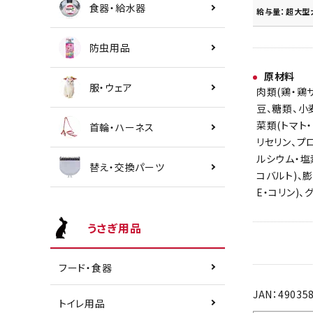
食器・給水器
給与量：超大型犬
防虫用品
原材料
服・ウェア
肉類(鶏・鶏
豆、糖類、小
菜類(トマト
首輪・ハーネス
リセリン、プ
ルシウム・塩
替え・交換パーツ
コバルト)、膨
E・コリン)
うさぎ用品
フード・食器
JAN：49035
トイレ用品