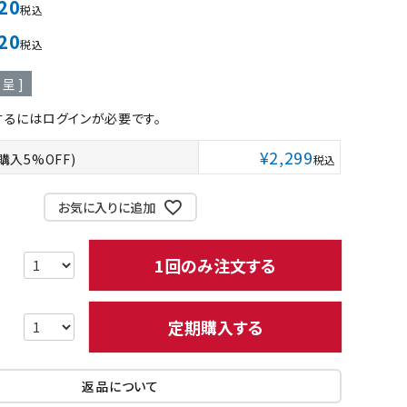
20
税込
20
税込
呈 ]
ネコポス対象商品一覧
るにはログインが必要です。
¥
2,299
購入5%OFF)
税込
お気に入りに追加
1回のみ注文する
定期購入する
返品について