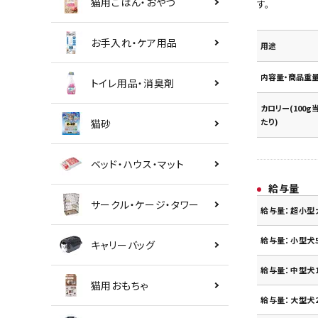
猫用ごはん・おやつ
す。
お手入れ・ケア用品
用途
内容量・商品重
トイレ用品・消臭剤
カロリー(100g
たり)
猫砂
ベッド・ハウス・マット
給与量
サークル・ケージ・タワー
給与量：超小型
給与量：小型犬5
キャリーバッグ
給与量：中型犬1
猫用おもちゃ
給与量：大型犬2