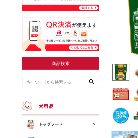
小型犬にオススメ
ダイエッ
商品検索
search
犬用品
ドッグフード