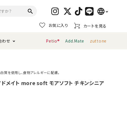
language
search
お気に入り
カートを見る
日本語
合わせ
Petio®
Add.Mate
zuttone
English
简体中文
トイレタリー・消臭剤
猫砂
ペティオ公式アプリ
お支払い方法・配送について
白質を使用し、食物アレルギーに配慮。
キャリーバッグ
おもちゃ
 アドメイト more soft モアソフト チキンシニア
服・ウェア
首輪・ハーネス
デンタルおもちゃ