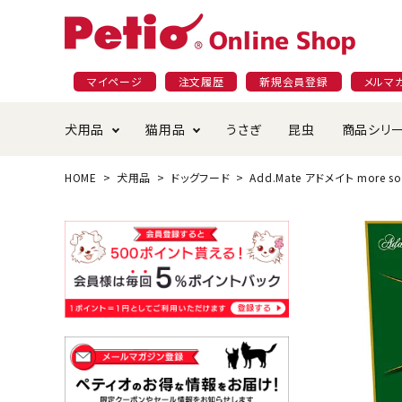
マイページ
注文履歴
新規会員登録
メルマ
犬用品
猫用品
うさぎ
昆虫
商品シリ
HOME
犬用品
ドッグフード
Add.Mate アドメイト more 
ドッグフード
ごはん・おやつ
プラクト
夜のお散歩特集
ショッピングガイド
おや
お手
素材
無添
会員
国産フード&おやつ特集
穀物不使
ペットシーツ
ベッド・ハウス・マット
返品・交換について
ベッ
サー
オン
おもちゃ
食器・給水器
食器
防虫
じゃらして遊ぶ
引っ張っ
首輪・ハーネス・リード
替え・交換パーツ
しつ
アパレル
またたび