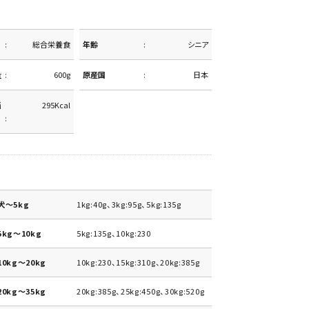
総合栄養食
年齢
シニア
量
600g
原産国
日本
当
295Kcal
犬～5kg
1kg:40g、3kg:95g、5kg:135g
kg～10kg
5kg:135g、10kg:230
0kg～20kg
10kg:230、15kg:310g、20kg:385g
0kg～35kg
20kg:385g、25kg:450g、30kg:520g