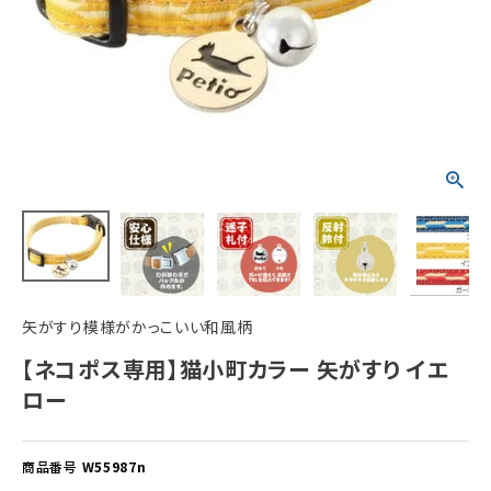
ACCOUNT MENU
ようこそ ゲスト 様
meeting_room
person
ログイン
新規会員登録
矢がすり模様がかっこいい和風柄
【ネコポス専用】猫小町カラー 矢がすり イエ
ロー
商品番号
W55987n