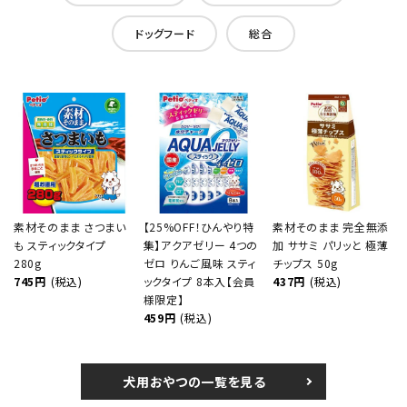
ドッグフード
総合
素材そのまま さつまい
【25%OFF！ひんやり特
素材そのまま 完全無添
も スティックタイプ
集】アクアゼリー 4つの
加 ササミ パリッと 極薄
280g
ゼロ りんご風味 スティ
チップス 50g
745円
(税込)
ックタイプ 8本入【会員
437円
(税込)
様限定】
459円
(税込)
犬用おやつの一覧を見る