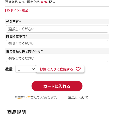
通常価格
¥
767
販売価格
¥
767
税込
[
35
ポイント進呈 ]
代引不可
(
必
須
)
時間指定不可
(
必
須
)
他の商品と併せ買い不可
(
必
須
)
お気に入りに登録する
カートに入れる
返品について
ご利用いただけます。
商品説明