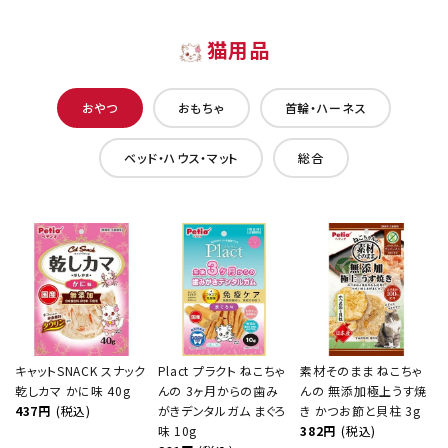
猫用品
おやつ
おもちゃ
首輪・ハーネス
ベッド・ハウス・マット
総合
キャットSNACK スナック
Plact プラクト ねこちゃ
素材そのまま ねこちゃ
乾しカマ かに味 40g
んの 3ヶ月からの歯み
んの 無添加極上うす焼
437円
(税込)
がきデンタルガム まぐろ
き かつお節と貝柱 3g
味 10g
382円
(税込)