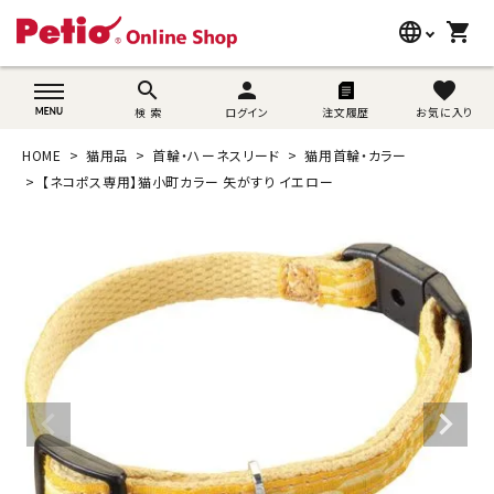
language
shopping_cart
search
wovn-lang-name
search
person
favorite
検 索
ログイン
注文履歴
お気に入り
犬用品
HOME
猫用品
首輪・ハーネスリード
猫用首輪・カラー
猫用品
【ネコポス専用】猫小町カラー 矢がすり イエロー
うさぎ用品
ブランド別に探す
目的別に探す
SNS
ご利用案内