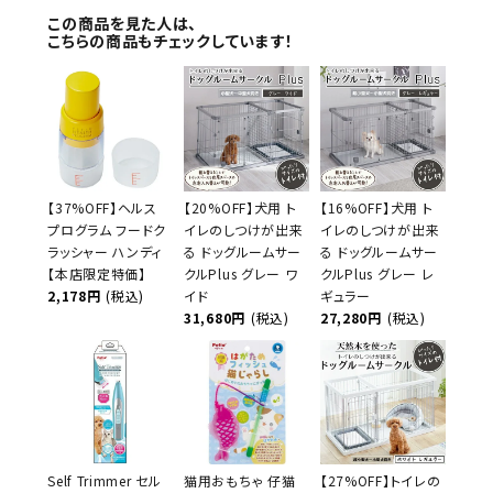
この商品を見た人は、
こちらの商品もチェックしています！
【37%OFF】ヘルス
【20%OFF】犬用 ト
【16%OFF】犬用 ト
プログラム フードク
イレのしつけが出来
イレのしつけが出来
ラッシャー ハンディ
る ドッグルームサー
る ドッグルームサー
【本店限定特価】
クルPlus グレー ワ
クルPlus グレー レ
2,178円
(税込)
イド
ギュラー
31,680円
(税込)
27,280円
(税込)
Self Trimmer セル
猫用おもちゃ 仔猫
【27%OFF】トイレの