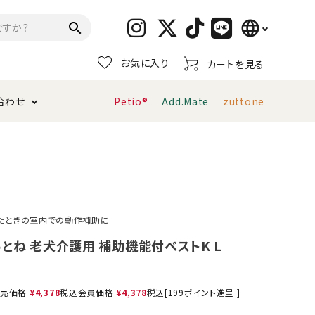
language
search
お気に入り
カートを見る
日本語
合わせ
Petio®
Add.Mate
zuttone
English
简体中文
トイレタリー・消臭剤
猫砂
ペティオ公式アプリ
お支払い方法・配送について
キャリーバッグ
おもちゃ
たときの室内での動作補助に
服・ウェア
首輪・ハーネス
 ずっとね 老犬介護用 補助機能付ベストK L
デンタルおもちゃ
売価格
¥
4,378
税込
会員価格
¥
4,378
税込
[
199
ポイント進呈 ]