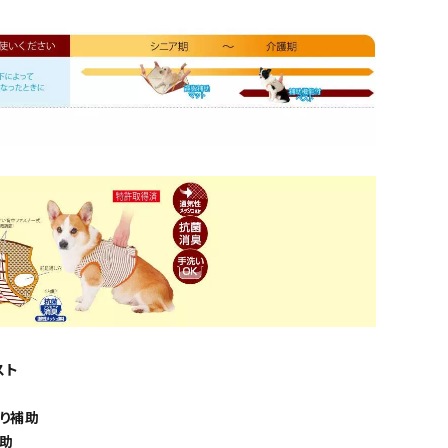
スト
り補助
助