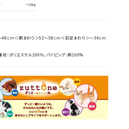
～15kg
～48ｃｍ＜胴まわり＞52～58ｃｍ＜前足まわり＞～34ｃｍ
裏地：ポリエステル100％、パイピング：綿100%