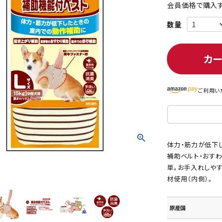
会員価格で購入す
ト中にオススメ
まとめ買いでオトク！！
カ
ご利用い
体力・筋力が低下
補助ベルト・おす
単。お手入れしや
材使用（内側）。
原産国