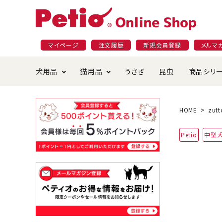
マイページ
注文履歴
新規会員登録
メルマ
犬用品
猫用品
うさぎ
昆虫
商品シリ
ドッグフード
ごはん・おやつ
プラクト
夜のお散歩特集
ショッピングガイド
おや
お手
素材
無添
会員
HOME
zutt
国産フード&おやつ特集
穀物不使
Petio
中型
ペットシーツ
ベッド・ハウス・マット
返品・交換について
ベッ
サー
オン
おもちゃ
食器・給水器
食器
防虫
じゃらして遊ぶ
引っ張っ
首輪・ハーネス・リード
替え・交換パーツ
しつ
アパレル
またたび