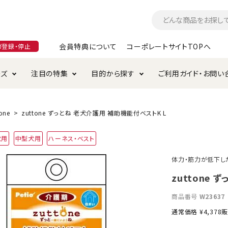
会員特典について
コーポレートサイトTOPへ
ガ登録・停止
ーズ
注目の特集
目的から探す
ご利用ガイド・お問い
つ
入れ・ケア用品
そのまま
加特集
特典について
お手入れ・ケア用品
トイレタリー・消臭剤
極上
けりぐるみ特集
ご注文方法について
one
zuttone ずっとね 老犬介護用 補助機能付ベストK L
用のグレインフリー
犬用
中型犬用
ハーネス・ベスト
ド・ハウス・マット
クル・ケージ・タワー
ラインショップ利用規約
サークル・ケージ
キャリーバッグ
体力・筋力が低下し
・給水器
用品
防虫用品
服・ウェア
zuttone
て遊ぶ
投げて遊ぶ
商品番号
W23637
け用品
替え・交換パーツ
通常価格
¥
4,378
販
・元気草
夜のお散歩