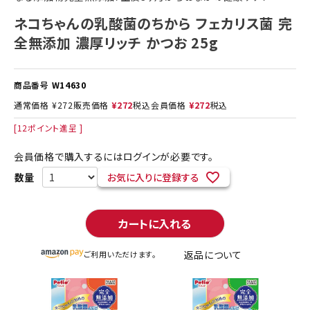
ネコちゃんの乳酸菌のちから フェカリス菌 完
全無添加 濃厚リッチ かつお 25g
商品番号
W14630
通常価格
¥
272
販売価格
¥
272
税込
会員価格
¥
272
税込
[
12
ポイント進呈 ]
会員価格で購入するにはログインが必要です。
お気に入りに登録する
カートに入れる
返品について
ご利用いただけます。