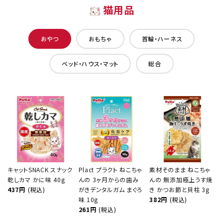
猫用品
おやつ
おもちゃ
首輪・ハーネス
ベッド・ハウス・マット
総合
キャットSNACK スナック
Plact プラクト ねこちゃ
素材そのまま ねこちゃ
乾しカマ かに味 40g
んの 3ヶ月からの歯み
んの 無添加極上うす焼
437円
(税込)
がきデンタルガム まぐろ
き かつお節と貝柱 3g
味 10g
382円
(税込)
261円
(税込)