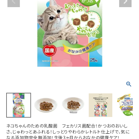
ACCOUNT MENU
ようこそ ゲスト 様
meeting_room
person
ログイン
新規会員登録
ネコちゃんのための乳酸菌 フェカリス菌配合！かつおのおいし
さ、じゅわっとあふれる！しっとりやわらかレトルト仕上げで、気に
なる添加物完全無添加！生後3ヶ月からおなかの健康ケア！