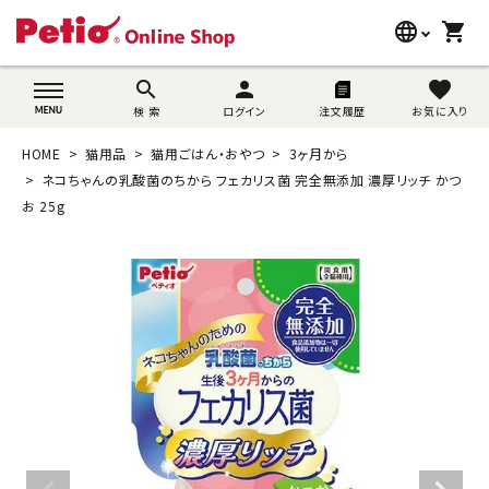
language
shopping_cart
search
wovn-lang-name
search
person
favorite
検 索
ログイン
注文履歴
お気に入り
犬用品
HOME
猫用品
猫用ごはん・おやつ
3ヶ月から
猫用品
ネコちゃんの乳酸菌のちから フェカリス菌 完全無添加 濃厚リッチ かつ
お 25g
うさぎ用品
ブランド別に探す
目的別に探す
SNS
ご利用案内