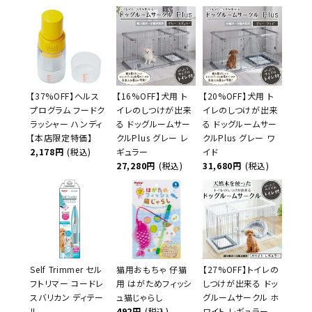
【37%OFF】ヘルス
【16%OFF】犬用 ト
【20%OFF】犬用 ト
プログラム フードク
イレのしつけが出来
イレのしつけが出来
ラッシャー ハンディ
る ドッグルームサー
る ドッグルームサー
【本店限定特価】
クルPlus グレー レ
クルPlus グレー ワ
2,178円
(税込)
ギュラー
イド
27,280円
(税込)
31,680円
(税込)
Self Trimmer セル
猫用おもちゃ 仔猫
【27%OFF】トイレの
フトリマー コードレ
用 はがためフィッシ
しつけが出来る ドッ
スバリカン ディテー
ュ猫じゃらし
グルームサークル ホ
ル
492円
(税込)
ワイト レギュラー