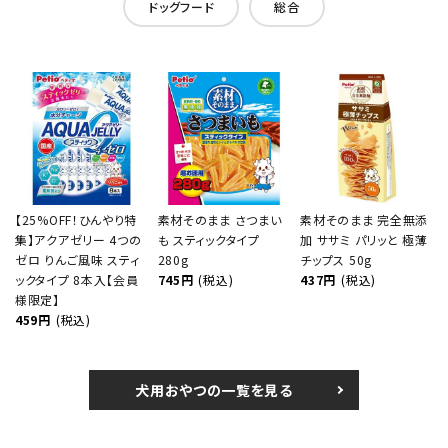
ドッグフード
総合
【25%OFF！ひんやり特
素材そのまま さつまい
素材そのまま 完全無添
集】アクアゼリー 4つの
も スティックタイプ
加 ササミ パリッと 極薄
ゼロ りんご風味 スティ
280g
チップス 50g
ックタイプ 8本入【会員
745円
(税込)
437円
(税込)
様限定】
459円
(税込)
犬用おやつの一覧を見る