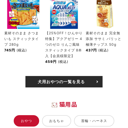
素材そのまま さつま
【25%OFF！ひんやり
素材そのまま 完全無
いも スティックタイ
特集】アクアゼリー 4
添加 ササミ パリッと
プ 280g
つのゼロ りんご風味
極薄チップス 50g
745円
(税込)
スティックタイプ 8本
437円
(税込)
入【会員様限定】
459円
(税込)
犬用おやつの一覧を見る
猫用品
おやつ
おもちゃ
首輪・ハーネス