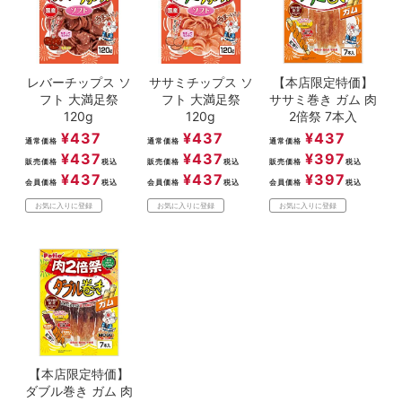
ACCOUNT MENU
ようこそ ゲスト 様
レバーチップス ソ
ササミチップス ソ
【本店限定特価】
meeting_room
person
ログイン
新規会員登録
フト 大満足祭
フト 大満足祭
ササミ巻き ガム 肉
120g
120g
2倍祭 7本入
¥
437
¥
437
¥
437
通常価格
通常価格
通常価格
¥
437
¥
437
¥
397
販売価格
税込
販売価格
税込
販売価格
税込
¥
437
¥
437
¥
397
会員価格
税込
会員価格
税込
会員価格
税込
お気に入りに登録
お気に入りに登録
お気に入りに登録
【本店限定特価】
ダブル巻き ガム 肉