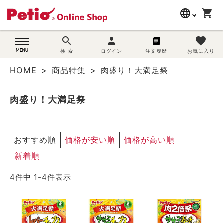
language
shopping_cart
search
search
person
favorite
wovn-lang-name
犬用品
検 索
ログイン
注文履歴
お気に入り
HOME
商品特集
肉盛り！大満足祭
猫用品
肉盛り！大満足祭
うさぎ用品
ブランド別に探す
おすすめ順
価格が安い順
価格が高い順
目的別に探す
新着順
4
件中
1
-
4
件表示
SNS
ご利用案内