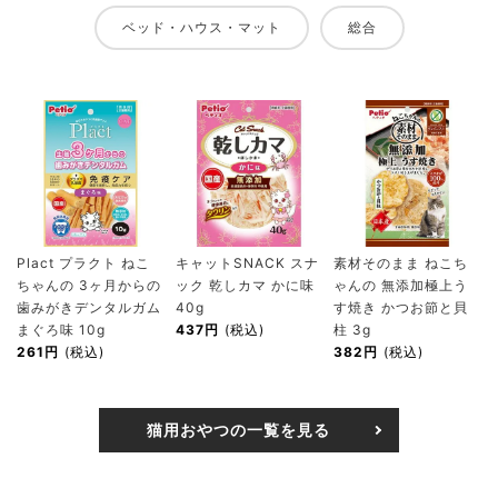
ベッド・ハウス・マット
総合
Plact プラクト ねこ
キャットSNACK スナ
素材そのまま ねこち
ちゃんの 3ヶ月からの
ック 乾しカマ かに味
ゃんの 無添加極上う
歯みがきデンタルガム
40g
す焼き かつお節と貝
まぐろ味 10g
437円
(税込)
柱 3g
261円
(税込)
382円
(税込)
猫用おやつの一覧を見る