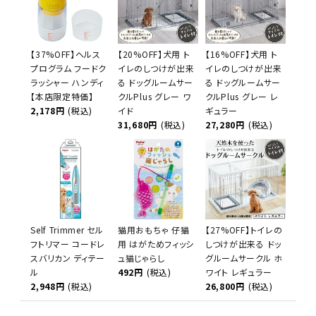
【37%OFF】ヘルス
【20%OFF】犬用 ト
【16%OFF】犬用 ト
プログラム フードク
イレのしつけが出来
イレのしつけが出来
ラッシャー ハンディ
る ドッグルームサー
る ドッグルームサー
【本店限定特価】
クルPlus グレー ワ
クルPlus グレー レ
2,178円
(税込)
イド
ギュラー
31,680円
(税込)
27,280円
(税込)
Self Trimmer セル
猫用おもちゃ 仔猫
【27%OFF】トイレの
フトリマー コードレ
用 はがためフィッシ
しつけが出来る ドッ
スバリカン ディテー
ュ猫じゃらし
グルームサークル ホ
ル
492円
(税込)
ワイト レギュラー
2,948円
(税込)
26,800円
(税込)