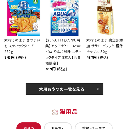
素材そのまま さつまい
【25%OFF！ひんやり特
素材そのまま 完全無添
も スティックタイプ
集】アクアゼリー 4つの
加 ササミ パリッと 極薄
280g
ゼロ りんご風味 スティ
チップス 50g
745円
(税込)
ックタイプ 8本入【会員
437円
(税込)
様限定】
459円
(税込)
犬用おやつの一覧を見る
猫用品
おやつ
おもちゃ
首輪・ハーネス