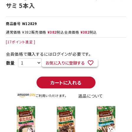
サミ 5本入
商品番号
W12829
通常価格
¥
382
販売価格
¥
382
税込
会員価格
¥
382
税込
[
17
ポイント進呈 ]
会員価格で購入するにはログインが必要です。
お気に入りに登録する
カートに入れる
返品について
ご利用いただけます。