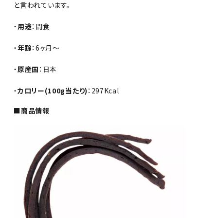
と言われています。
・
用途
：間食
・
年齢
：6ヶ月～
・
原産国
：日本
・
カロリー(100g当たり)
：297Kcal
■商品情報