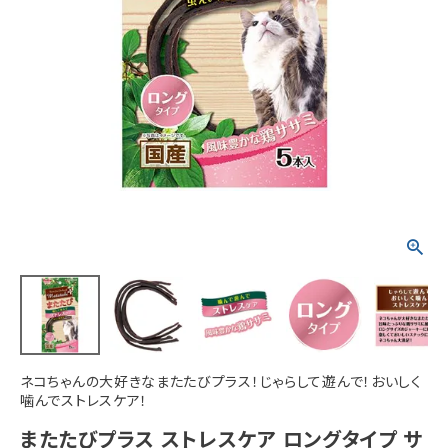
ACCOUNT MENU
ようこそ ゲスト 様
meeting_room
person
ログイン
新規会員登録
ネコちゃんの大好きなまたたびプラス！じゃらして遊んで！おいしく
噛んでストレスケア！
またたびプラス ストレスケア ロングタイプ サ