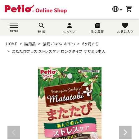
language
shopping_cart
search
wovn-lang-name
search
person
favorite
検 索
ログイン
注文履歴
お気に入り
犬用品
HOME
猫用品
猫用ごはん・おやつ
6ヶ月から
猫用品
またたびプラス ストレスケア ロングタイプ ササミ 5本入
うさぎ用品
ブランド別に探す
目的別に探す
SNS
ご利用案内