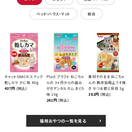
ベッド・ハウス・マット
総合
キャットSNACK スナック
Plact プラクト ねこちゃ
素材そのまま ねこちゃ
乾しカマ かに味 40g
んの 3ヶ月からの歯み
んの 無添加極上うす焼
437円
(税込)
がきデンタルガム まぐろ
き かつお節と貝柱 3g
味 10g
382円
(税込)
261円
(税込)
猫用おやつの一覧を見る