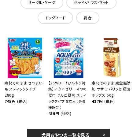
サークル・ケージ
ベッド・ハウス・マット
ドッグフード
総合
素材そのまま さつまい
【25%OFF！ひんやり特
素材そのまま 完全無添
も スティックタイプ
集】アクアゼリー 4つの
加 ササミ パリッと 極薄
280g
ゼロ りんご風味 スティ
チップス 50g
745円
(税込)
ックタイプ 8本入【会員
437円
(税込)
様限定】
459円
(税込)
犬用おやつの一覧を見る