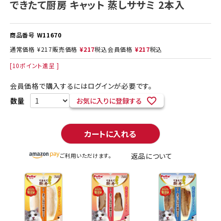
できたて厨房 キャット 蒸しササミ 2本入
商品番号
W11670
通常価格
¥
217
販売価格
¥
217
税込
会員価格
¥
217
税込
[
10
ポイント進呈 ]
会員価格で購入するにはログインが必要です。
お気に入りに登録する
カートに入れる
返品について
ご利用いただけます。