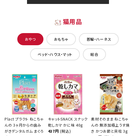
猫用品
おやつ
おもちゃ
首輪・ハーネス
ベッド・ハウス・マット
総合
Plact プラクト ねこちゃ
キャットSNACK スナック
素材そのまま ねこちゃ
んの 3ヶ月からの歯み
乾しカマ かに味 40g
んの 無添加極上うす焼
がきデンタルガム まぐろ
437円
(税込)
き かつお節と貝柱 3g