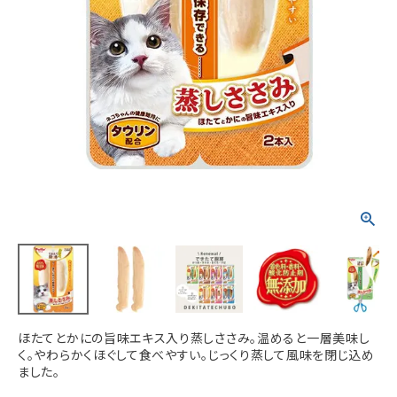
ACCOUNT MENU
ようこそ ゲスト 様
meeting_room
person
ログイン
新規会員登録
ほたてとかにの旨味エキス入り蒸しささみ。温めると一層美味し
く。やわらかくほぐして食べやすい。じっくり蒸して風味を閉じ込め
ました。