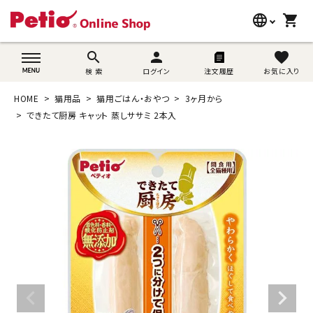
language
shopping_cart
search
wovn-lang-name
search
person
favorite
検 索
ログイン
注文履歴
お気に入り
犬用品
HOME
猫用品
猫用ごはん・おやつ
3ヶ月から
猫用品
できたて厨房 キャット 蒸しササミ 2本入
うさぎ用品
ブランド別に探す
目的別に探す
SNS
ご利用案内