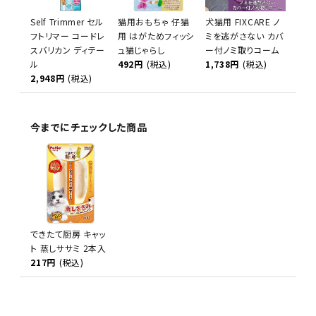
Self Trimmer セル
猫用おもちゃ 仔猫
犬猫用 FIXCARE ノ
フトリマー コードレ
用 はがためフィッシ
ミを逃がさない カバ
スバリカン ディテー
ュ猫じゃらし
ー付ノミ取りコーム
ル
492円
(税込)
1,738円
(税込)
2,948円
(税込)
今までにチェックした商品
できたて厨房 キャッ
ト 蒸しササミ 2本入
217円
(税込)