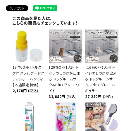
この商品を見た人は、
こちらの商品もチェックしています！
【37%OFF】ヘルス
【20%OFF】犬用 ト
【16%OFF】犬用 ト
プログラム フードク
イレのしつけが出来
イレのしつけが出来
ラッシャー ハンディ
る ドッグルームサー
る ドッグルームサー
【本店限定特価】
クルPlus グレー ワ
クルPlus グレー レ
2,178円
(税込)
イド
ギュラー
31,680円
(税込)
27,280円
(税込)