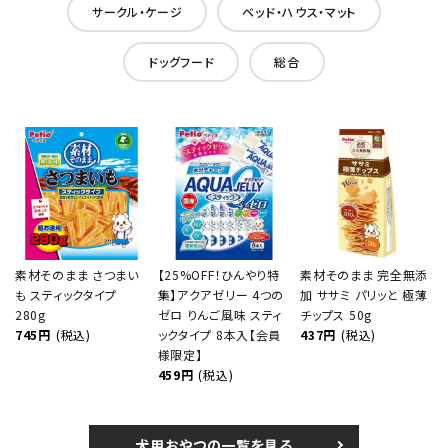
サークル・ケージ
ベッド・ハウス・マット
ドッグフード
総合
素材そのまま さつまい
【25%OFF！ひんやり特
素材そのまま 完全無添
も スティックタイプ
集】アクアゼリー 4つの
加 ササミ パリッと 極薄
280g
ゼロ りんご風味 スティ
チップス 50g
745円
(税込)
ックタイプ 8本入【会員
437円
(税込)
様限定】
459円
(税込)
犬用おやつの一覧を見る