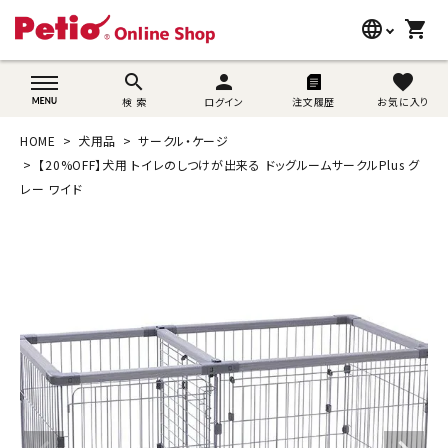
language
shopping_cart
search
wovn-lang-name
search
person
favorite
検 索
ログイン
注文履歴
お気に入り
犬用品
HOME
犬用品
サークル・ケージ
猫用品
【20%OFF】犬用 トイレのしつけが出来る ドッグルームサークルPlus グ
レー ワイド
うさぎ用品
ブランド別に探す
目的別に探す
SNS
ご利用案内