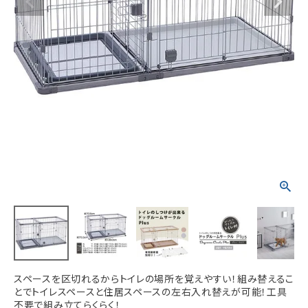
ACCOUNT MENU
ようこそ ゲスト 様
meeting_room
person
ログイン
新規会員登録
スペースを区切れるからトイレの場所を覚えやすい！組み替えるこ
とでトイレスペースと住居スペースの左右入れ替えが可能！工具
不要で組み立てらくらく！