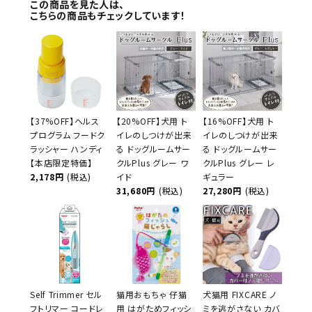
この商品を見た人は、
こちらの商品もチェックしています！
【37%OFF】ヘルス
【20%OFF】犬用 ト
【16%OFF】犬用 ト
プログラム フードク
イレのしつけが出来
イレのしつけが出来
ラッシャー ハンディ
る ドッグルームサー
る ドッグルームサー
【本店限定特価】
クルPlus グレー ワ
クルPlus グレー レ
2,178円
(税込)
イド
ギュラー
31,680円
(税込)
27,280円
(税込)
Self Trimmer セル
猫用おもちゃ 仔猫
犬猫用 FIXCARE ノ
フトリマー コードレ
用 はがためフィッシ
ミを逃がさない カバ