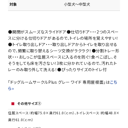
対象
小型犬～中型犬
●開閉がスムーズなスライドドア●仕切りドア・・・2つのスペー
スに分ける仕切りドアがあるので、トイレの場所を覚えやすい！
●トイレ取り出しドア・・・取り出しドアからトイレを取り出せる
ので、頻繁に取り替えるシーツ交換がラクラク！●分割トレー形
状・・・おしっこが住居スペースに入るのを防ぐ！食べこぼし、そ
そうをしても床を汚さない！3枚に分かれているので、汚れたト
レーのみ取り外して洗える！●ぴったりサイズのトイレ付
「ドッグルームサークルPlus グレー ワイド 専用屋根面」は
こち
ら»
その他サイズ①
住居スペース：約幅75.0×奥行61.0（ｃｍ）、トイレスペース：約幅48.0×
奥行61.0（ｃｍ）