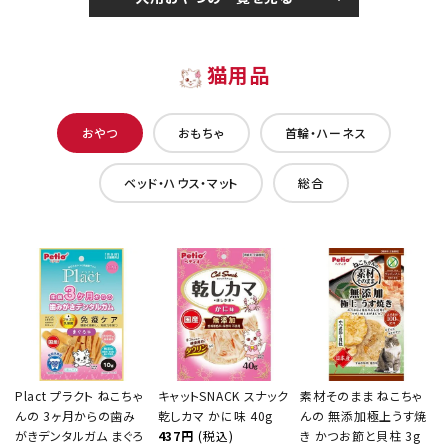
猫用品
おやつ
おもちゃ
首輪・ハーネス
ベッド・ハウス・マット
総合
Plact プラクト ねこちゃ
キャットSNACK スナック
素材そのまま ねこちゃ
んの 3ヶ月からの歯み
乾しカマ かに味 40g
んの 無添加極上うす焼
がきデンタルガム まぐろ
437円
(税込)
き かつお節と貝柱 3g