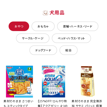
犬用品
おやつ
おもちゃ
首輪・ハーネス・リード
サークル・ケージ
ベッド・ハウス・マット
ドッグフード
総合
素材そのまま さつまい
【25%OFF！ひんやり特
素材そのまま 完全無添
も スティックタイプ
集】アクアゼリー 4つの
加 ササミ パリッと 極薄