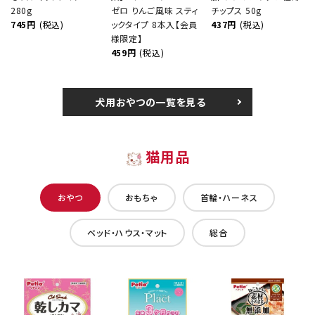
280g
ゼロ りんご風味 スティ
チップス 50g
745円
(税込)
ックタイプ 8本入【会員
437円
(税込)
様限定】
459円
(税込)
犬用おやつの一覧を見る
猫用品
おやつ
おもちゃ
首輪・ハーネス
ベッド・ハウス・マット
総合