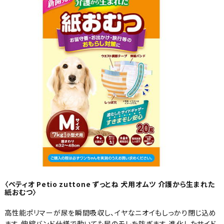
〈ペティオ Petio zuttone ずっとね 犬用オムツ 介護から生まれた
紙おむつ〉
高性能ポリマーが尿を瞬間吸収し、イヤなニオイもしっかり閉じ込め
ます。伸縮バンド仕様で動いても尿のモレを防ぎます。進化したサイド