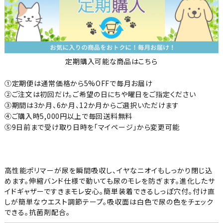
定期購入可能な商品はこちら
①定期便は通常価格から5%OFFで毎月お届け
②ご注文は初回だけ。ご希望の日にちや曜日をご指定ください
③期間は3か月、6か月、12か月からご選択いただけます
④ご購入時5,000円以上で毎回送料無料
⑤9日前まで受け取り日時を「マイページ」から変更可能
高性能ポリマーが尿を瞬間吸収し、イヤなニオイもしっかり閉じ込
めます。伸縮バンド仕様で動いても尿のモレを防ぎます。進化したサ
イドギャザーですきまモレ安心。簡単装着できるしっぽ穴付。付け直
しが簡単なウエスト調節テープ。吸収面は白色で尿の色をチェック
できる。抗菌剤配合。