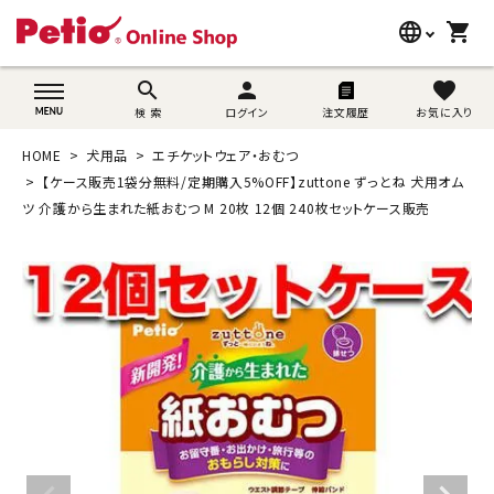
language
shopping_cart
search
wovn-lang-name
search
person
favorite
検 索
ログイン
注文履歴
お気に入り
犬用品
HOME
犬用品
エチケットウェア・おむつ
猫用品
【ケース販売1袋分無料/定期購入5%OFF】zuttone ずっとね 犬用オム
ツ 介護から生まれた紙おむつ M 20枚 12個 240枚セットケース販売
うさぎ用品
ブランド別に探す
目的別に探す
SNS
ご利用案内