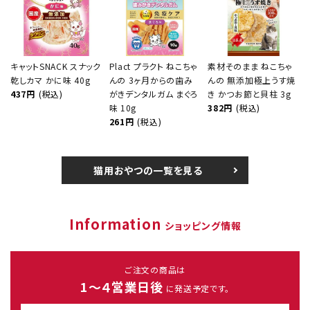
キャットSNACK スナック
Plact プラクト ねこちゃ
素材そのまま ねこちゃ
乾しカマ かに味 40g
んの 3ヶ月からの歯み
んの 無添加極上うす焼
437円
(税込)
がきデンタルガム まぐろ
き かつお節と貝柱 3g
味 10g
382円
(税込)
261円
(税込)
猫用おやつの一覧を見る
Information
ショッピング情報
ご注文の商品は
1～４営業日後
に発送予定です。