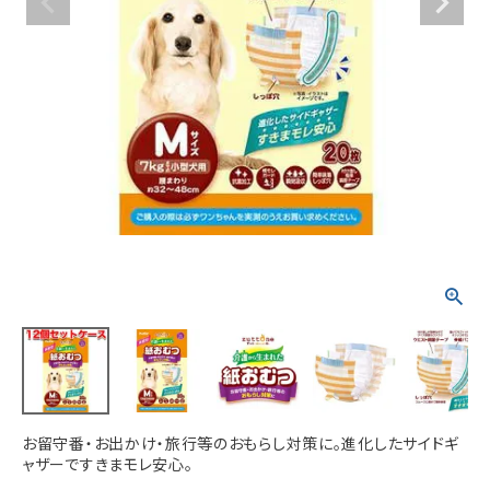
ACCOUNT MENU
ようこそ ゲスト 様
meeting_room
person
ログイン
新規会員登録
お留守番・お出かけ・旅行等のおもらし対策に。進化したサイドギ
ャザーですきまモレ安心。