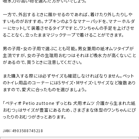
吸水力の高い物を選んだ方がいいでしょう。
一方で、外出するときに履かせるのであれば、着けたり外したりしや
すいものがおすすめ。ナプキンのようなマナーパッドを、マナーホルダ
ーにセットして装着させるタイプですと、ワンちゃんの手足を上げさせ
ることなく、立ったままマジックテープで着けることができます。
男の子用・女の子用で選ぶことも可能。男女兼用の紙オムツタイプが
主流ですが、女の子の生理用おむつはそれほど吸水力が高くないこと
があるので、買うときに注意してください。
また購入する際には必ずサイズも確認しなければなりません。ペット
のトイレ用品のコーナーにはSサイズ・Mサイズ・Lサイズなど複数あり
ますので、愛犬に合ったものを選びましょう。
「ペティオ Petio zuttone ずっとね 犬用オムツ 介護から生まれた紙
おむつ」はサイズが豊富にあるため、さまざまな体型のワンちゃんにぴ
ったりのおむつがきっとあります。
JAN：4903588745218