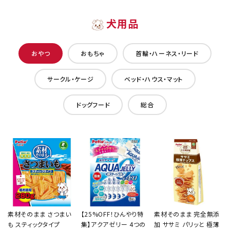
犬用品
おやつ
おもちゃ
首輪・ハーネス・リード
サークル・ケージ
ベッド・ハウス・マット
ドッグフード
総合
素材そのまま さつまい
【25%OFF！ひんやり特
素材そのまま 完全無添
も スティックタイプ
集】アクアゼリー 4つの
加 ササミ パリッと 極薄