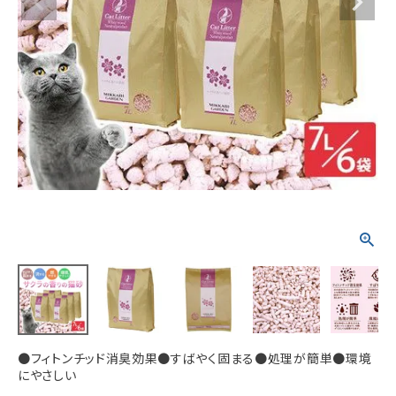
ACCOUNT MENU
ようこそ ゲスト 様
meeting_room
person
ログイン
新規会員登録
●フィトンチッド消臭効果●すばやく固まる●処理が簡単●環境
にやさしい