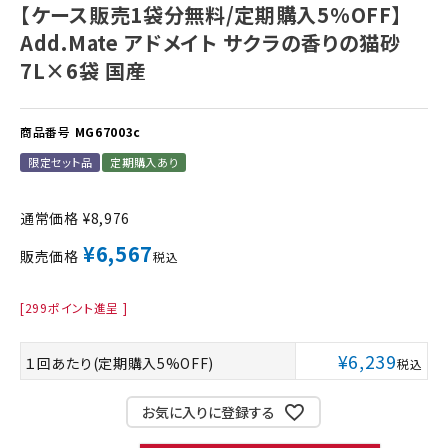
【ケース販売1袋分無料/定期購入5%OFF】
Add.Mate アドメイト サクラの香りの猫砂
7L×6袋 国産
商品番号
MG67003c
限定セット品
定期購入あり
通常価格
¥
8,976
¥
6,567
販売価格
税込
[
299
ポイント進呈 ]
¥
6,239
１回あたり(定期購入5%OFF)
税込
お気に入りに登録する