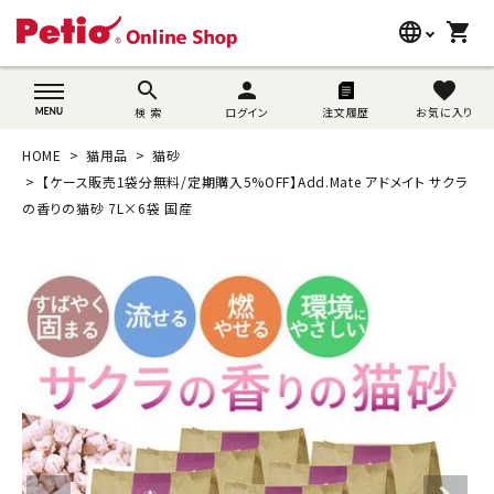
language
shopping_cart
search
wovn-lang-name
search
person
favorite
検 索
ログイン
注文履歴
お気に入り
犬用品
HOME
猫用品
猫砂
猫用品
【ケース販売1袋分無料/定期購入5%OFF】Add.Mate アドメイト サクラ
の香りの猫砂 7L×6袋 国産
うさぎ用品
ブランド別に探す
目的別に探す
SNS
ご利用案内