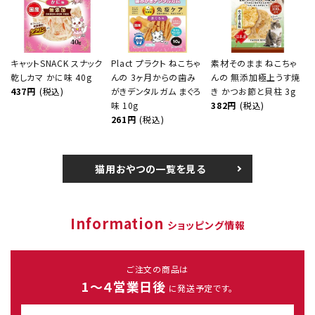
キャットSNACK スナック
Plact プラクト ねこちゃ
素材そのまま ねこちゃ
乾しカマ かに味 40g
んの 3ヶ月からの歯み
んの 無添加極上うす焼
437円
(税込)
がきデンタルガム まぐろ
き かつお節と貝柱 3g
味 10g
382円
(税込)
261円
(税込)
猫用おやつの一覧を見る
Information
ショッピング情報
ご注文の商品は
1～４営業日後
に発送予定です。