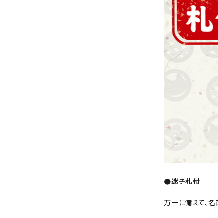
●迷子札付
万一に備えて、名