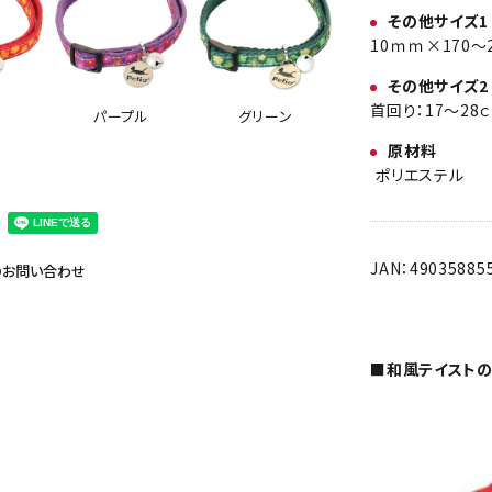
その他サイズ1
10ｍｍ×170～
その他サイズ2
首回り：17～28
パープル
グリーン
原材料
ポリエステル
JAN：49035885
のお問い合わせ
■和風テイスト