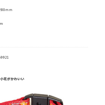
280ｍｍ
ｃｍ
59921
の小花がかわいい