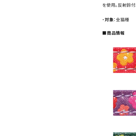
を使用。反射鈴付
・
対象
：全猫種
■商品情報