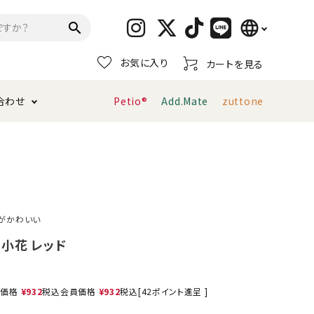
language
search
お気に入り
カートを見る
日本語
合わせ
Petio®
Add.Mate
zuttone
English
简体中文
トイレタリー・消臭剤
猫砂
ペティオ公式アプリ
お支払い方法・配送について
キャリーバッグ
おもちゃ
がかわいい
服・ウェア
首輪・ハーネス
小花 レッド
デンタルおもちゃ
売価格
¥
932
税込
会員価格
¥
932
税込
[
42
ポイント進呈 ]