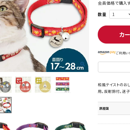
会員価格で購入す
ト中にオススメ
まとめ買いでオトク！！
カ
ご利用い
和風テイストのお
用。反射鈴付。迷子
原産国