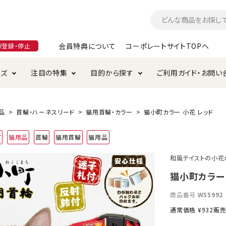
会員特典について
コーポレートサイトTOPへ
ガ登録・停止
ーズ
注目の特集
目的から探す
ご利用ガイド・お問い
つ
入れ・ケア用品
そのまま
加特集
特典について
お手入れ・ケア用品
トイレタリー・消臭剤
極上
けりぐるみ特集
ご注文方法について
品
首輪・ハーネスリード
猫用首輪・カラー
猫小町カラー 小花 レッド
用のグレインフリー
町
猫用品
首輪
猫用首輪
猫用品
ド・ハウス・マット
クル・ケージ・タワー
ラインショップ利用規約
サークル・ケージ
キャリーバッグ
和風テイストの小花
・給水器
用品
防虫用品
服・ウェア
猫小町カラー 
て遊ぶ
投げて遊ぶ
商品番号
W55992
け用品
替え・交換パーツ
通常価格
¥
932
販
・元気草
夜のお散歩