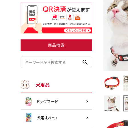
小型犬にオススメ
ダイエッ
商品検索
search
犬用品
ドッグフード
犬用おやつ