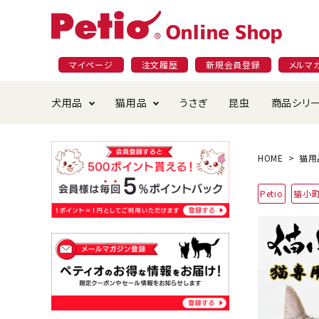
マイページ
注文履歴
新規会員登録
メルマ
犬用品
猫用品
うさぎ
昆虫
商品シリ
ドッグフード
ごはん・おやつ
プラクト
夜のお散歩特集
ショッピングガイド
おや
お手
素材
無添
会員
HOME
猫用
国産フード&おやつ特集
穀物不使
Petio
猫小
ペットシーツ
ベッド・ハウス・マット
返品・交換について
ベッ
サー
オン
おもちゃ
食器・給水器
食器
防虫
じゃらして遊ぶ
引っ張っ
首輪・ハーネス・リード
替え・交換パーツ
しつ
アパレル
またたび