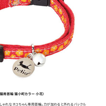
o 猫用首輪 猫小町カラー 小花〉
しゃれなネコちゃん専用首輪。力が加わると外れるバックル