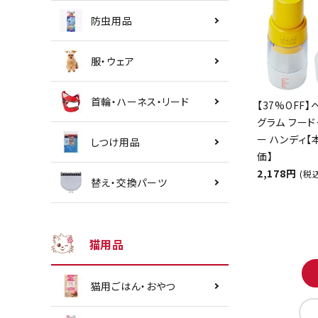
防虫用品
服・ウェア
首輪・ハーネス・リード
【37%OFF】
グラム フード
ー ハンディ
しつけ用品
価】
2,178円
(税
替え・交換パーツ
猫用品
猫用ごはん・おやつ