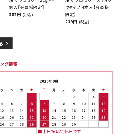
給 ササミゼリー 22g×4
給 マグロゼリー スティッ
個入【会員様限定】
クタイプ 4本入【会員様
382円
限定】
(税込)
239円
(税込)
る
ピング情報
2026年9月
水
木
金
土
日
月
火
水
木
金
土
1
1
2
3
4
5
5
6
7
8
6
7
8
9
10
11
12
12
13
14
15
13
14
15
16
17
18
19
19
20
21
22
20
21
22
23
24
25
26
26
27
28
29
27
28
29
30
■土日祝は定休日です