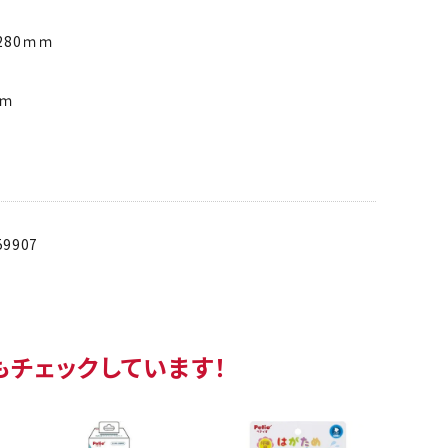
280ｍｍ
ｃｍ
59907
もチェックしています！