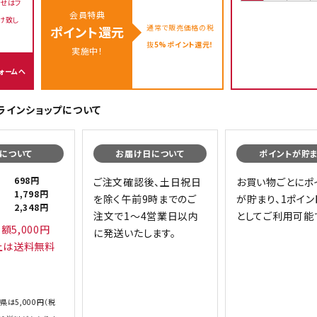
せはフ
会員特典
け致し
通常で販売価格の税
ポイント還元
抜
5%ポイント還元！
実施中！
ォームへ
オンラインショップについて
について
お届け日について
ポイントが貯
698円
ご注文確認後、土日祝日
お買い物ごとにポ
1,798円
を除く午前9時までのご
が貯まり、1ポイン
2,348円
注文で1～4営業日以内
としてご利用可能
額5,000円
に発送いたします。
上は送料無料
県は5,000円（税