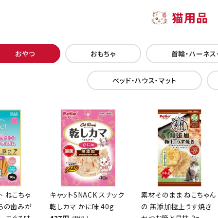
猫用品
おやつ
おもちゃ
首輪・ハーネス
ベッド・ハウス・マット
クト ねこちゃ
キャットSNACK スナック
素材そのまま ねこちゃん
からの歯みが
乾しカマ かに味 40g
の 無添加極上うす焼き