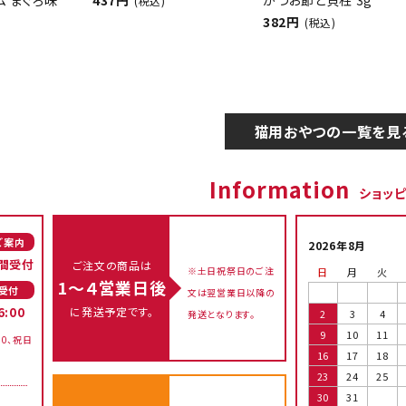
ム まぐろ味
437円
かつお節と貝柱 3g
(税込)
382円
(税込)
猫用おやつの一覧を見
Information
ショッ
ご案内
2026年8月
間受付
ご注文の商品は
※土日祝祭日のご注
日
月
火
1～４営業日後
受付
文は翌営業日以降の
に発送予定です。
6:00
2
3
4
発送となります。
9
10
11
00、祝日
16
17
18
23
24
25
30
31