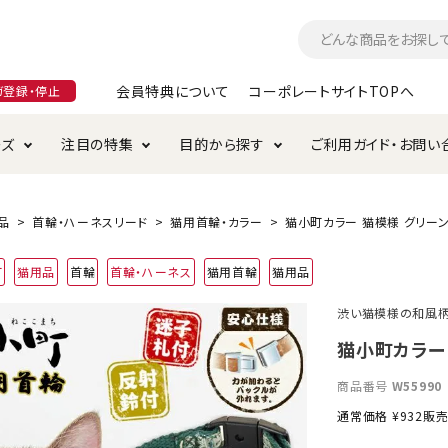
会員特典について
コーポレートサイトTOPへ
ガ登録・停止
ーズ
注目の特集
目的から探す
ご利用ガイド・お問い
つ
入れ・ケア用品
そのまま
加特集
特典について
お手入れ・ケア用品
トイレタリー・消臭剤
極上
けりぐるみ特集
ご注文方法について
品
首輪・ハーネスリード
猫用首輪・カラー
猫小町カラー 猫模様 グリー
用のグレインフリー
町
猫用品
首輪
首輪・ハーネス
猫用首輪
猫用品
ド・ハウス・マット
クル・ケージ・タワー
ラインショップ利用規約
サークル・ケージ
キャリーバッグ
渋い猫模様の和風
・給水器
用品
防虫用品
服・ウェア
猫小町カラー
て遊ぶ
投げて遊ぶ
商品番号
W55990
け用品
替え・交換パーツ
通常価格
¥
932
販
・元気草
夜のお散歩