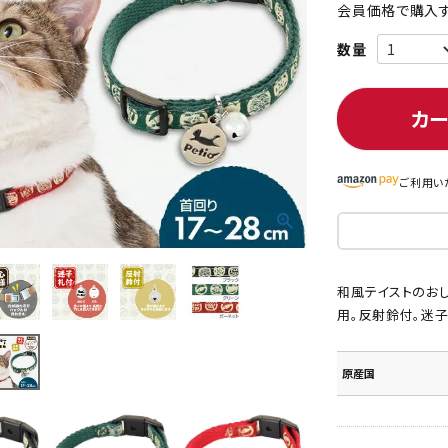
会員価格で購入す
ト中にオススメ
まとめ買いでオトク！！
カ
ご利用い
和風テイストのお
用。反射鈴付。迷子
原産国