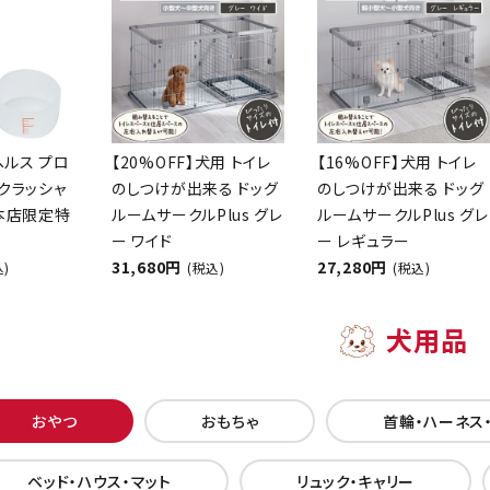
ヘルス プロ
【20%OFF】犬用 トイレ
【16%OFF】犬用 トイレ
クラッシャ
のしつけが出来る ドッグ
のしつけが出来る ドッグ
【本店限定特
ルームサークルPlus グレ
ルームサークルPlus グレ
ー ワイド
ー レギュラー
31,680円
27,280円
込)
(税込)
(税込)
犬用品
おやつ
おもちゃ
首輪・ハーネス
ベッド・ハウス・マット
リュック・キャリー