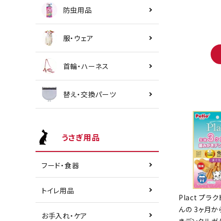
防虫用品
服・ウェア
首輪・ハーネス
替え・交換パーツ
うさぎ用品
フード・食器
トイレ用品
Plact プラ
んの 3ヶ月
お手入れ・ケア