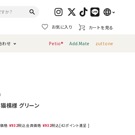
language
search
お気に入り
カートを見る
日本語
合わせ
Petio®
Add.Mate
zuttone
English
简体中文
トイレタリー・消臭剤
猫砂
ペティオ公式アプリ
お支払い方法・配送について
ン
キャリーバッグ
おもちゃ
柄
服・ウェア
首輪・ハーネス
 猫模様 グリーン
デンタルおもちゃ
売価格
¥
932
税込
会員価格
¥
932
税込
[
42
ポイント進呈 ]