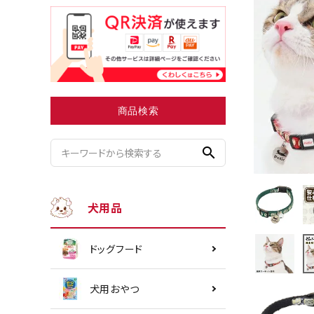
小型犬にオススメ
ダイエッ
商品検索
search
犬用品
ドッグフード
犬用おやつ