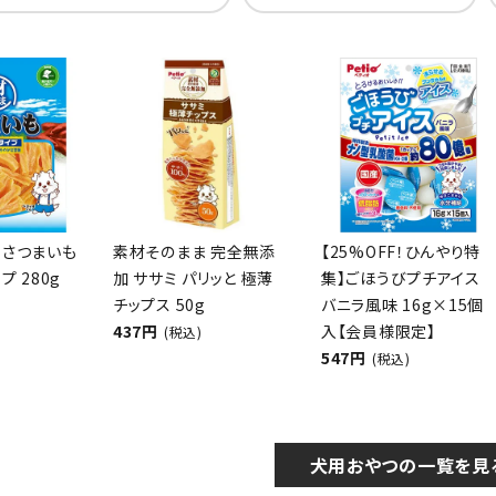
 さつまいも
素材そのまま 完全無添
【25%OFF！ひんやり特
プ 280g
加 ササミ パリッと 極薄
集】ごほうびプチアイス
チップス 50g
バニラ風味 16g×15個
437円
入【会員様限定】
(税込)
547円
(税込)
犬用おやつの一覧を見