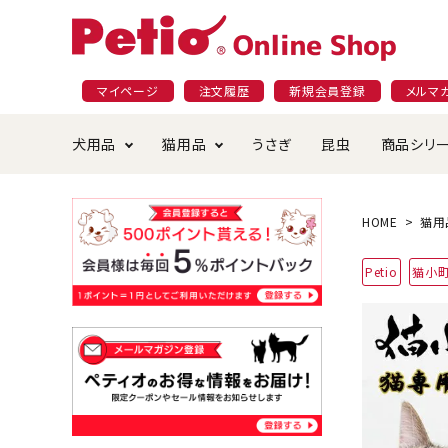
マイページ
注文履歴
新規会員登録
メルマ
犬用品
猫用品
うさぎ
昆虫
商品シリ
ドッグフード
ごはん・おやつ
プラクト
夜のお散歩特集
ショッピングガイド
おや
お手
素材
無添
会員
HOME
猫用
国産フード&おやつ特集
穀物不使
Petio
猫小
ペットシーツ
ベッド・ハウス・マット
返品・交換について
ベッ
サー
オン
おもちゃ
食器・給水器
食器
防虫
じゃらして遊ぶ
引っ張っ
首輪・ハーネス・リード
替え・交換パーツ
しつ
アパレル
またたび