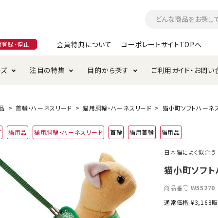
会員特典について
コーポレートサイトTOPへ
ガ登録・停止
ーズ
注目の特集
目的から探す
ご利用ガイド・お問い
つ
入れ・ケア用品
そのまま
加特集
特典について
お手入れ・ケア用品
トイレタリー・消臭剤
極上
けりぐるみ特集
ご注文方法について
品
首輪・ハーネスリード
猫用胴輪・ハーネスリード
猫小町ソフトハーネス
用のグレインフリー
町
猫用品
猫用胴輪・ハーネスリード
首輪
猫用首輪
猫用品
ド・ハウス・マット
クル・ケージ・タワー
ラインショップ利用規約
サークル・ケージ
キャリーバッグ
日本猫によく似合う
・給水器
用品
防虫用品
服・ウェア
猫小町ソフトハ
て遊ぶ
投げて遊ぶ
商品番号
W55270
け用品
替え・交換パーツ
通常価格
¥
3,168
販
・元気草
夜のお散歩