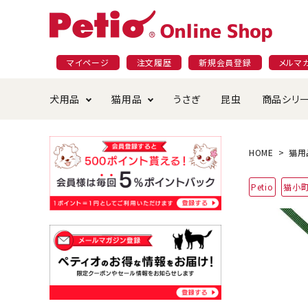
マイページ
注文履歴
新規会員登録
メルマ
犬用品
猫用品
うさぎ
昆虫
商品シリ
ドッグフード
ごはん・おやつ
プラクト
夜のお散歩特集
ショッピングガイド
おや
お手
素材
無添
会員
HOME
猫用
国産フード&おやつ特集
穀物不使
Petio
猫小
ペットシーツ
ベッド・ハウス・マット
返品・交換について
ベッ
サー
オン
おもちゃ
食器・給水器
食器
防虫
じゃらして遊ぶ
引っ張っ
首輪・ハーネス・リード
替え・交換パーツ
しつ
アパレル
またたび