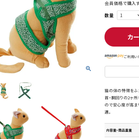
会員価格で購入す
ト中にオススメ
まとめ買いでオトク！！
カ
ご利用い
猫の体の特徴をふ
首・胴回りの2ヶ所
ので安心度が高ま
適。
内容量・商品重量