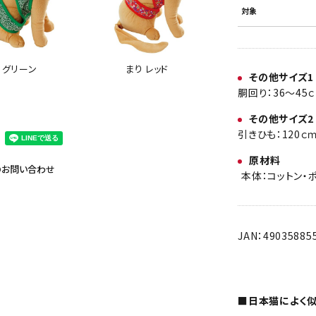
対象
まり レッド
 グリーン
その他サイズ1
胴回り：36～45
その他サイズ2
引きひも：120ｃ
原材料
のお問い合わせ
本体：コットン・
JAN：49035885
■日本猫によく