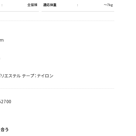
全猫種
適応体重
～7kg
ｃｍ
ｍ
ポリエステル テープ：ナイロン
52700
似合う