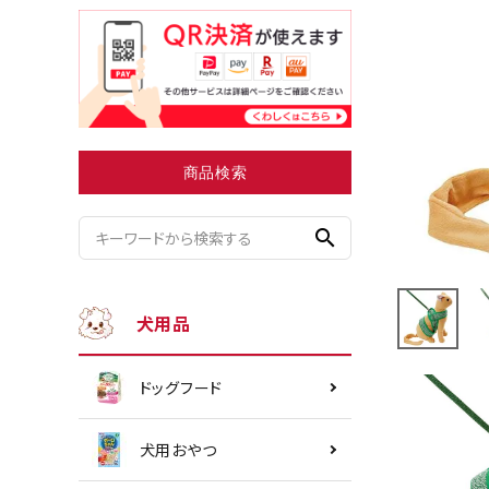
小型犬にオススメ
ダイエッ
商品検索
search
犬用品
ドッグフード
犬用おやつ