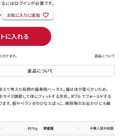
るにはログインが必要です。
お気に入りに追加
ネコポス対象商品一覧
ートに入れる
ただけます。
返品について
返品について
まえて考えた和柄の猫専用ハーネス。猫は体が柔らかいため、
をサイズ調節して体にフィットする形状。ダブルでフォールドする
ります。庭やベランダのひなたぼっこ、病院等のお出かけにも最
約76ｇ
原産国
中華人民共和国