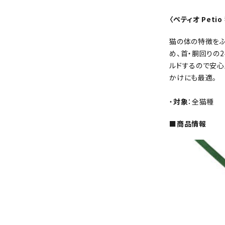
〈ペティオ Pet
猫の体の特徴を
め、首・胴回りの
ルドするので安心
かけにも最適。
・
対象
：全猫種
■商品情報