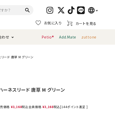
language
search
お気に入り
カートを見る
日本語
合わせ
Petio®
Add.Mate
zuttone
English
简体中文
トイレタリー・消臭剤
猫砂
ペティオ公式アプリ
お支払い方法・配送について
リード 唐草 M グリーン
キャリーバッグ
おもちゃ
服・ウェア
首輪・ハーネス
ーネスリード 唐草 M グリーン
デンタルおもちゃ
売価格
¥
3,168
税込
会員価格
¥
3,168
税込
[
144
ポイント進呈 ]