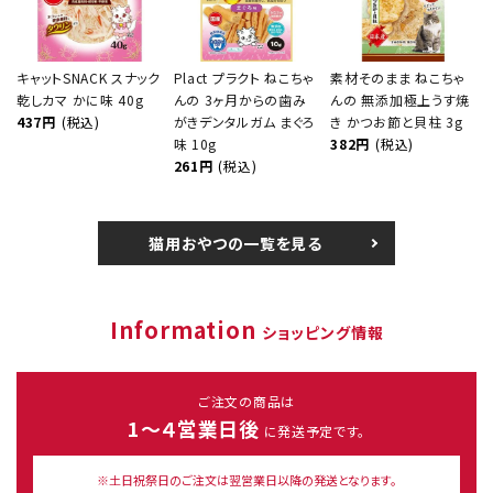
キャットSNACK スナック
Plact プラクト ねこちゃ
素材そのまま ねこちゃ
乾しカマ かに味 40g
んの 3ヶ月からの歯み
んの 無添加極上うす焼
437円
(税込)
がきデンタルガム まぐろ
き かつお節と貝柱 3g
味 10g
382円
(税込)
261円
(税込)
猫用おやつの一覧を見る
Information
ショッピング情報
ご注文の商品は
1～４営業日後
に発送予定です。
※土日祝祭日のご注文は翌営業日以降の発送となります。