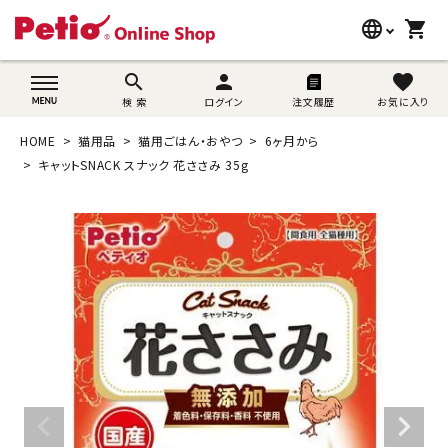
language
shopping_cart
search
wovn-lang-name
search
person
favorite
検 索
ログイン
注文履歴
お気に入り
犬用品
HOME
猫用品
猫用ごはん・おやつ
6ヶ月から
猫用品
キャットSNACK スナック 花ささみ 35g
うさぎ用品
ブランド別に探す
目的別に探す
SNS
ご利用案内