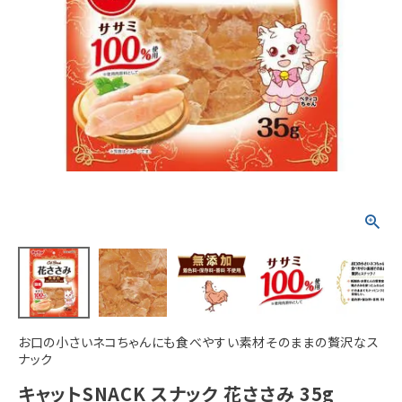
ACCOUNT MENU
ようこそ ゲスト 様
meeting_room
person
ログイン
新規会員登録
お口の小さいネコちゃんにも食べやすい素材そのままの贅沢なス
ナック
キャットSNACK スナック 花ささみ 35g