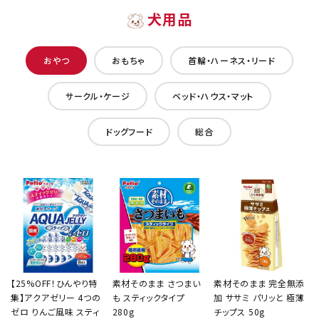
犬用品
おやつ
おもちゃ
首輪・ハーネス・リード
サークル・ケージ
ベッド・ハウス・マット
ドッグフード
総合
【25%OFF！ひんやり特
素材そのまま さつまい
素材そのまま 完全無添
集】アクアゼリー 4つの
も スティックタイプ
加 ササミ パリッと 極薄
ゼロ りんご風味 スティ
280g
チップス 50g