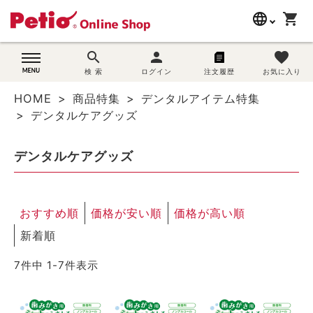
language
shopping_cart
search
search
person
favorite
wovn-lang-name
犬用品
検 索
ログイン
注文履歴
お気に入り
HOME
商品特集
デンタルアイテム特集
猫用品
デンタルケアグッズ
うさぎ用品
デンタルケアグッズ
ブランド別に探す
おすすめ順
価格が安い順
価格が高い順
目的別に探す
新着順
SNS
7
件中
1
-
7
件表示
ご利用案内