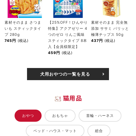
素材そのまま さつま
【25%OFF！ひんやり
素材そのまま 完全無
いも スティックタイ
特集】アクアゼリー 4
添加 ササミ パリッと
プ 280g
つのゼロ りんご風味
極薄チップス 50g
745円
(税込)
スティックタイプ 8本
437円
(税込)
入【会員様限定】
459円
(税込)
犬用おやつの一覧を見る
猫用品
おやつ
おもちゃ
首輪・ハーネス
ベッド・ハウス・マット
総合