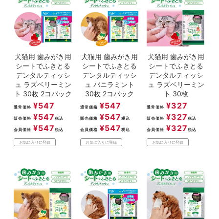
ACCOUNT MENU
ようこそ ゲスト 様
meeting_room
person
ログイン
新規会員登録
犬猫用 歯みがき用
犬猫用 歯みがき用
犬猫用 歯みがき用
シートでふきとる
シートでふきとる
シートでふきとる
デンタルティッシ
デンタルティッシ
デンタルティッシ
ュ ラズベリーミン
ュ バニラミント
ュ ラズベリーミン
ト 30枚 2コパック
30枚 2コパック
ト 30枚
¥
547
¥
547
¥
327
通常価格
通常価格
通常価格
¥
547
¥
547
¥
327
販売価格
税込
販売価格
税込
販売価格
税込
¥
547
¥
547
¥
327
会員価格
税込
会員価格
税込
会員価格
税込
お気に入りに登録
お気に入りに登録
お気に入りに登録