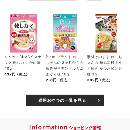
キャットSNACK スナ
Plact プラクト ねこ
素材そのまま ねこち
ック 乾しカマ かに味
ちゃんの 3ヶ月からの
ゃんの 無添加極上う
40g
歯みがきデンタルガム
す焼き かつお節と貝
437円
(税込)
まぐろ味 10g
柱 3g
261円
(税込)
382円
(税込)
猫用おやつの一覧を見る
Information
ショッピング情報