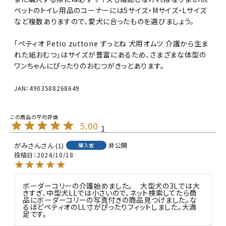
ペットのトイレ用品のコーナーにはSサイズ・Mサイズ・Lサイズ
など複数ありますので、愛犬に合ったものを選びましょう。
「ペティオ Petio zuttone ずっとね 犬用オムツ 介護から生ま
れた紙おむつ」はサイズが豊富にあるため、さまざまな体型の
ワンちゃんにぴったりのおむつがきっとあります。
JAN：4903588268649
5.00
1
がみさん
1
非公開
購入者
投稿日
2024/10/18
ボーダーコリーの介護始めました。　大型犬の3Lでは大
きすぎ、中型犬LLでは小さいので、ネット検索してたら商
品にボーダーコリーの写真付きの商品見つけました。な
るほどペティオのLL寸がぴったりフィットしました。大満
足です。