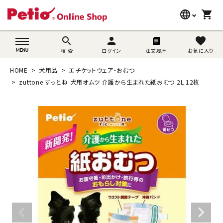
language
shopping_cart
search
wovn-lang-name
search
person
favorite
検 索
ログイン
注文履歴
お気に入り
犬用品
HOME
犬用品
エチケットウェア・おむつ
猫用品
zuttone ずっとね 犬用オムツ 介護から生まれた紙おむつ 2L 12枚
うさぎ用品
ブランド別に探す
目的別に探す
SNS
ご利用案内