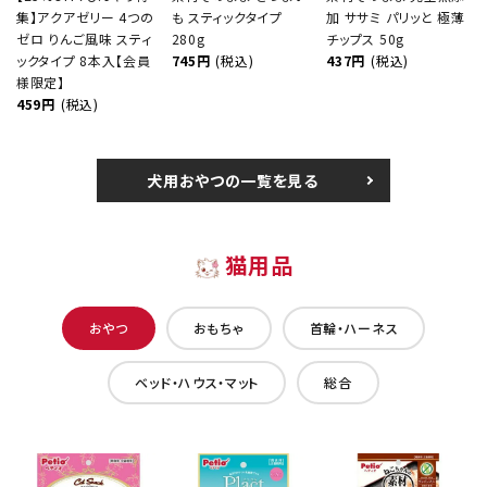
集】アクアゼリー 4つの
も スティックタイプ
加 ササミ パリッと 極薄
ゼロ りんご風味 スティ
280g
チップス 50g
ックタイプ 8本入【会員
745円
(税込)
437円
(税込)
様限定】
459円
(税込)
犬用おやつの一覧を見る
猫用品
おやつ
おもちゃ
首輪・ハーネス
ベッド・ハウス・マット
総合