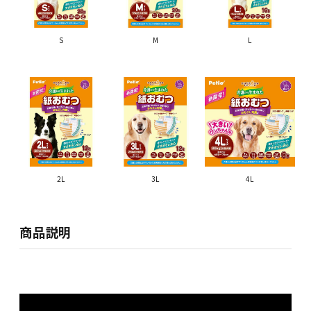
S
M
L
2L
3L
4L
商品説明