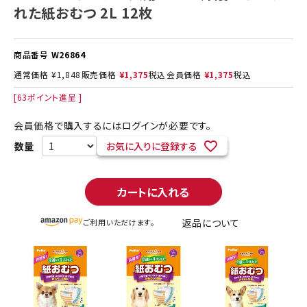
れた紙おむつ 2L 12枚
商品番号
W26864
通常価格
¥
1,848
販売価格
¥
1,375
税込
会員価格
¥
1,375
税込
[
63
ポイント進呈 ]
会員価格で購入するにはログインが必要です。
お気に入りに登録する
カートに入れる
返品について
ご利用いただけます。