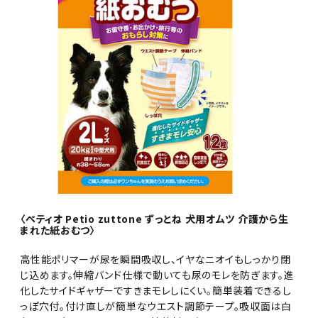
〈ペティオ Petio zuttone ずっとね 犬用オムツ 介護から生
まれた紙おむつ〉
高性能ポリマーが尿を瞬間吸収し、イヤなニオイもしっかり閉
じ込めます。伸縮バンド仕様で動いても尿のモレを防ぎます。進
化したサイドギャザーですきまモレしにくい。簡単装着できるし
っぽ穴付。付け直しが簡単なウエスト調節テープ。吸収面は白