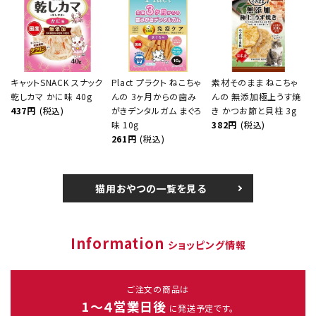
キャットSNACK スナック
Plact プラクト ねこちゃ
素材そのまま ねこちゃ
乾しカマ かに味 40g
んの 3ヶ月からの歯み
んの 無添加極上うす焼
437円
(税込)
がきデンタルガム まぐろ
き かつお節と貝柱 3g
味 10g
382円
(税込)
261円
(税込)
猫用おやつの一覧を見る
Information
ショッピング情報
ご注文の商品は
1～４営業日後
に発送予定です。