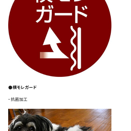
●横モレガード
・抗菌加工