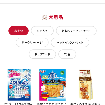
犬用品
おやつ
おもちゃ
首輪・ハーネス・リード
サークル・ケージ
ベッド・ハウス・マット
ドッグフード
総合
【25%OFF！ひんやり特
素材そのまま さつまい
素材そのまま 完全無添