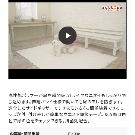
高性能ポリマーが尿を瞬間吸収し、イヤなニオイもしっかり閉
じ込めます。伸縮バンド仕様で動いても尿のモレを防ぎます。
進化したサイドギャザーですきまモレ安心。簡単装着できるし
っぽ穴付。付け直しが簡単なウエスト調節テープ。吸収面は白
色で尿の色をチェックできる。抗菌剤配合。
内容量・商品重量
約490g