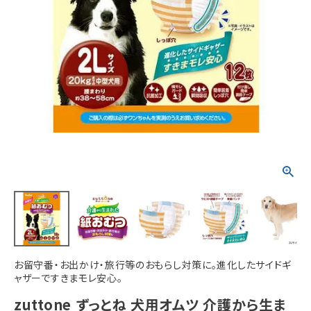
ACCOUNT MENU
ようこそ ゲスト 様
meeting_room
person
ログイン
新規会員登録
お留守番・お出かけ・旅行等のおもらし対策に。進化したサイドギ
ャザーですきまモレ安心。
zuttone ずっとね 犬用オムツ 介護から生ま