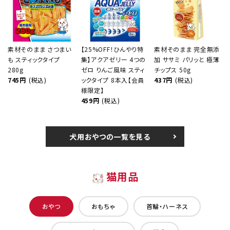
素材そのまま さつまい
【25%OFF！ひんやり特
素材そのまま 完全無添
も スティックタイプ
集】アクアゼリー 4つの
加 ササミ パリッと 極薄
280g
ゼロ りんご風味 スティ
チップス 50g
745円
(税込)
ックタイプ 8本入【会員
437円
(税込)
様限定】
459円
(税込)
犬用おやつの一覧を見る
猫用品
おやつ
おもちゃ
首輪・ハーネス