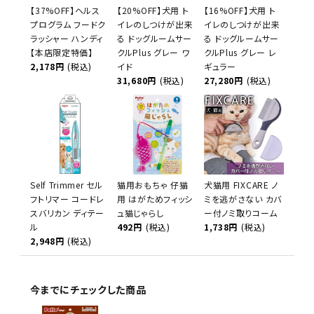
【37%OFF】ヘルス
【20%OFF】犬用 ト
【16%OFF】犬用 ト
プログラム フードク
イレのしつけが出来
イレのしつけが出来
ラッシャー ハンディ
る ドッグルームサー
る ドッグルームサー
【本店限定特価】
クルPlus グレー ワ
クルPlus グレー レ
2,178円
(税込)
イド
ギュラー
31,680円
(税込)
27,280円
(税込)
Self Trimmer セル
猫用おもちゃ 仔猫
犬猫用 FIXCARE ノ
フトリマー コードレ
用 はがためフィッシ
ミを逃がさない カバ
スバリカン ディテー
ュ猫じゃらし
ー付ノミ取りコーム
ル
492円
(税込)
1,738円
(税込)
2,948円
(税込)
今までにチェックした商品