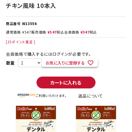
チキン風味 10本入
商品番号
W13556
通常価格
¥
547
販売価格
¥
547
税込
会員価格
¥
547
税込
[
25
ポイント進呈 ]
会員価格で購入するにはログインが必要です。
お気に入りに登録する
カートに入れる
返品について
ご利用いただけます。