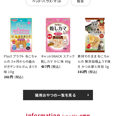
ベッド・ハウス・マット
総合
Plact プラクト ねこちゃ
キャットSNACK スナック
素材そのまま ねこちゃ
んの 3ヶ月からの歯み
乾しカマ かに味 40g
んの 無添加極上うす焼
がきデンタルガム まぐろ
437円
(税込)
き かつお節と貝柱 3g
味 10g
382円
(税込)
261円
(税込)
猫用おやつの一覧を見る
Information
ショッピング情報