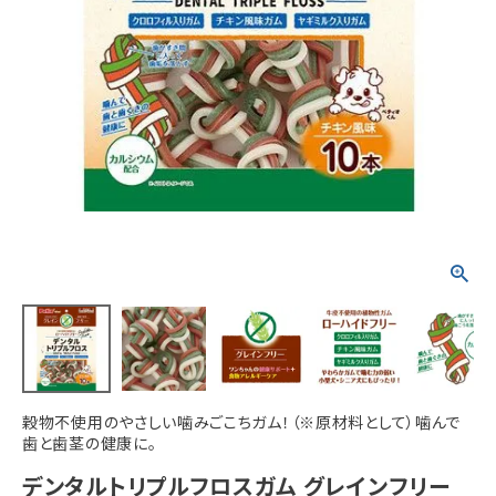
ACCOUNT MENU
ようこそ ゲスト 様
meeting_room
person
ログイン
新規会員登録
穀物不使用のやさしい噛みごこちガム！（※原材料として）噛んで
歯と歯茎の健康に。
デンタルトリプルフロスガム グレインフリー