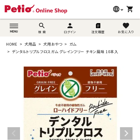
language
shopping_cart
search
wovn-lang-name
search
person
favorite
検 索
ログイン
注文履歴
お気に入り
犬用品
HOME
犬用品
犬用おやつ
ガム
猫用品
デンタルトリプルフロスガム グレインフリー チキン風味 10本入
うさぎ用品
ブランド別に探す
目的別に探す
SNS
ご利用案内