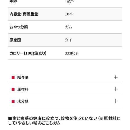
年齢
1歳～
内容量・商品重量
10本
おやつ分類
ガム
原産国
タイ
カロリー(100g当たり)
333Kcal
給与量
原材料
成分値
■歯と歯茎の健康に役立つ、穀物を使っていない（※原材料と
して）やさしい噛みごこちガム