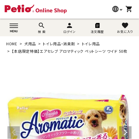
language
shopping_cart
search
wovn-lang-name
search
person
favorite
検 索
ログイン
注文履歴
お気に入り
犬用品
HOME
犬用品
トイレ用品・消臭剤
トイレ用品
猫用品
【本店限定特価】エアセレブ アロマティック ペットシーツ ワイド 50枚
うさぎ用品
ブランド別に探す
目的別に探す
SNS
ご利用案内