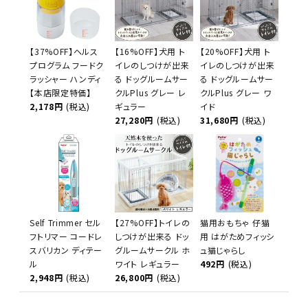
【37%OFF】ヘルス
【16%OFF】犬用 ト
【20%OFF】犬用 ト
プログラム フードク
イレのしつけが出来
イレのしつけが出来
ラッシャー ハンディ
る ドッグルームサー
る ドッグルームサー
【本店限定特価】
クルPlus グレー レ
クルPlus グレー ワ
2,178円
(税込)
ギュラー
イド
27,280円
(税込)
31,680円
(税込)
Self Trimmer セル
【27%OFF】トイレの
猫用おもちゃ 仔猫
フトリマー コードレ
しつけが出来る ドッ
用 はがためフィッシ
スバリカン ディテー
グルームサークル ホ
ュ猫じゃらし
ル
ワイト レギュラー
492円
(税込)
2,948円
(税込)
26,800円
(税込)