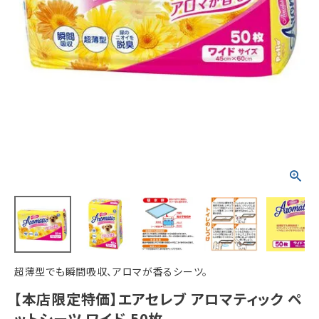
ACCOUNT MENU
ようこそ ゲスト 様
meeting_room
person
ログイン
新規会員登録
超薄型でも瞬間吸収、アロマが香るシーツ。
【本店限定特価】エアセレブ アロマティック ペ
ットシーツ ワイド 50枚