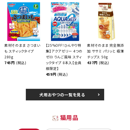
素材そのまま さつまい
【25%OFF！ひんやり特
素材そのまま 完全無添
も スティックタイプ
集】アクアゼリー 4つの
加 ササミ パリッと 極薄
280g
ゼロ りんご風味 スティ
チップス 50g
745円
(税込)
ックタイプ 8本入【会員
437円
(税込)
様限定】
459円
(税込)
犬用おやつの一覧を見る
猫用品