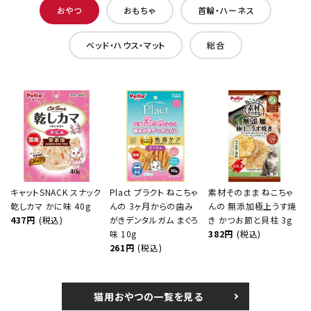
おやつ
おもちゃ
首輪・ハーネス
ベッド・ハウス・マット
総合
キャットSNACK スナック
Plact プラクト ねこちゃ
素材そのまま ねこちゃ
乾しカマ かに味 40g
んの 3ヶ月からの歯み
んの 無添加極上うす焼
437円
(税込)
がきデンタルガム まぐろ
き かつお節と貝柱 3g
味 10g
382円
(税込)
261円
(税込)
猫用おやつの一覧を見る