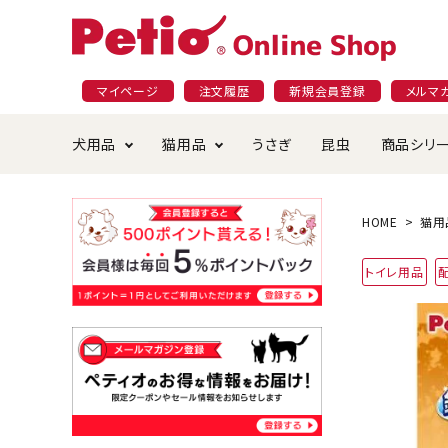
マイページ
注文履歴
新規会員登録
メルマ
犬用品
猫用品
うさぎ
昆虫
商品シリ
ドッグフード
ごはん・おやつ
プラクト
夜のお散歩特集
ショッピングガイド
おや
お手
素材
無添
会員
HOME
猫用
国産フード&おやつ特集
穀物不使
トイレ用品
ペットシーツ
ベッド・ハウス・マット
返品・交換について
ベッ
サー
オン
おもちゃ
食器・給水器
食器
防虫
じゃらして遊ぶ
引っ張っ
首輪・ハーネス・リード
替え・交換パーツ
しつ
アパレル
またたび