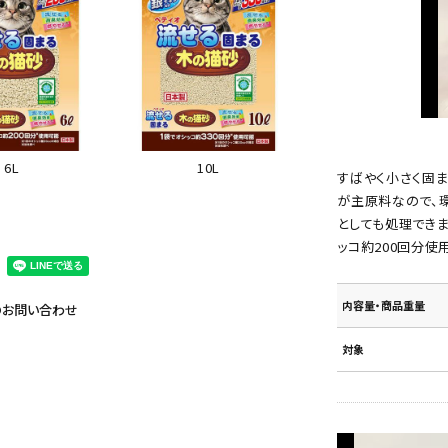
10L
6L
すばやく小さく固
が主原料なので、
としても処理できま
ッコ約200回分使用
内容量・商品重量
のお問い合わせ
対象