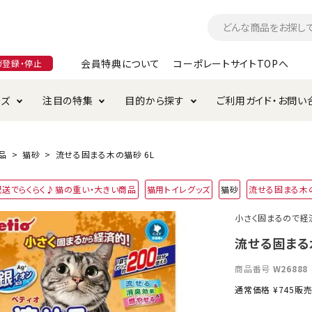
会員特典について
コーポレートサイトTOPへ
ガ登録・停止
ーズ
注目の特集
目的から探す
ご利用ガイド・お問い
つ
入れ・ケア用品
そのまま
加特集
特典について
お手入れ・ケア用品
トイレタリー・消臭剤
極上
けりぐるみ特集
ご注文方法について
品
猫砂
流せる固まる木の猫砂 6L
用のグレインフリー
配送でらくらく♪猫の重い・大きい商品
猫用トイレグッズ
猫砂
流せる固まる木
ド・ハウス・マット
クル・ケージ・タワー
ラインショップ利用規約
サークル・ケージ
キャリーバッグ
小さく固まるので経
・給水器
用品
防虫用品
服・ウェア
流せる固まる
て遊ぶ
投げて遊ぶ
商品番号
W26888
け用品
替え・交換パーツ
通常価格
¥
745
販
・元気草
夜のお散歩