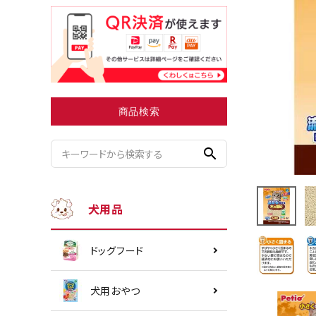
小型犬にオススメ
ダイエッ
商品検索
search
犬用品
ドッグフード
犬用おやつ