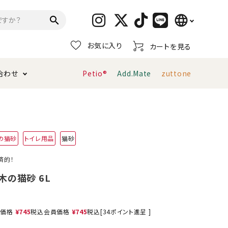
language
search
お気に入り
カートを見る
日本語
合わせ
Petio®
Add.Mate
zuttone
English
简体中文
トイレタリー・消臭剤
猫砂
ペティオ公式アプリ
お支払い方法・配送について
の猫砂
トイレ用品
猫砂
キャリーバッグ
おもちゃ
済的！
服・ウェア
首輪・ハーネス
木の猫砂 6L
デンタルおもちゃ
売価格
¥
745
税込
会員価格
¥
745
税込
[
34
ポイント進呈 ]