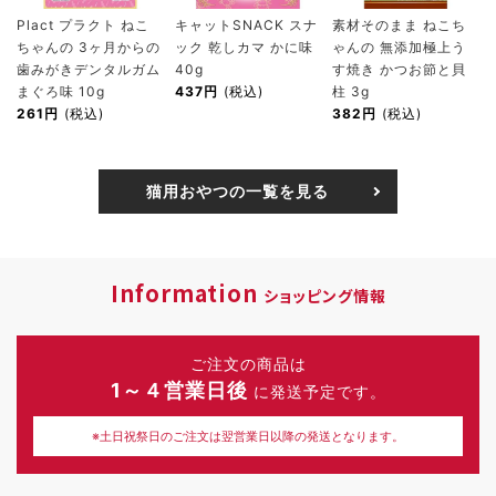
Plact プラクト ねこ
キャットSNACK スナ
素材そのまま ねこち
ちゃんの 3ヶ月からの
ック 乾しカマ かに味
ゃんの 無添加極上う
歯みがきデンタルガム
40g
す焼き かつお節と貝
まぐろ味 10g
437円
(税込)
柱 3g
261円
(税込)
382円
(税込)
猫用おやつの一覧を見る
Information
ショッピング情報
ご注文の商品は
1～４営業日後
に発送予定です。
※土日祝祭日のご注文は翌営業日以降の発送となります。