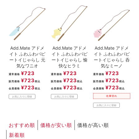
Add.Mate アドメ
Add.Mate アドメ
Add.Mate アドメ
イト ふわふわパピ
イト ふわふわパピ
イト ふわふわパピ
ートイじゃらし 元
ートイじゃらし 愉
ートイじゃらし 呑
気なワニオ
快なヒラミ
気なミーノ
¥
723
¥
723
¥
723
通常価格
通常価格
通常価格
¥
723
¥
723
¥
723
販売価格
税込
販売価格
税込
販売価格
税込
¥
723
¥
723
¥
723
会員価格
税込
会員価格
税込
会員価格
税込
在庫切れ
お気に入りに登録
お気に入りに登録
お気に入りに登録
おすすめ順
価格が安い順
価格が高い順
新着順