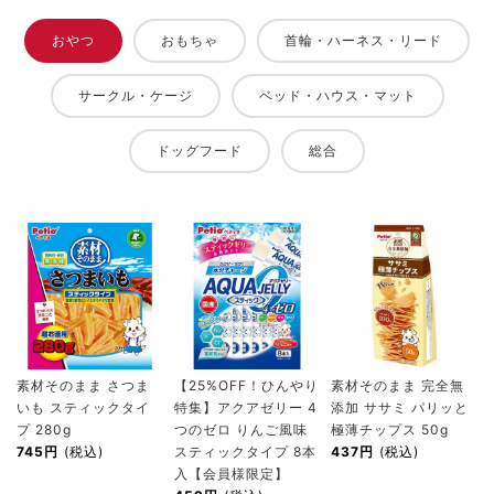
おやつ
おもちゃ
首輪・ハーネス・リード
サークル・ケージ
ベッド・ハウス・マット
ドッグフード
総合
素材そのまま さつま
【25%OFF！ひんやり
素材そのまま 完全無
いも スティックタイ
特集】アクアゼリー 4
添加 ササミ パリッと
プ 280g
つのゼロ りんご風味
極薄チップス 50g
745円
(税込)
スティックタイプ 8本
437円
(税込)
入【会員様限定】