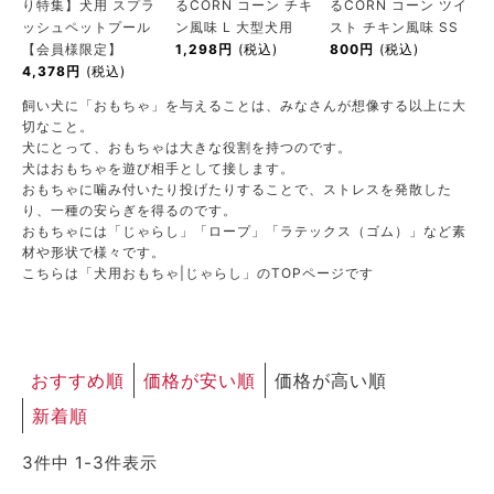
り特集】犬用 スプラ
るCORN コーン チキ
るCORN コーン ツイ
ACCOUNT MENU
ッシュペットプール
ン風味 L 大型犬用
スト チキン風味 SS
ようこそ ゲスト 様
【会員様限定】
1,298円
(税込)
800円
(税込)
4,378円
(税込)
飼い犬に「おもちゃ」を与えることは、みなさんが想像する以上に大
meeting_room
person
ログイン
新規会員登録
切なこと。
犬にとって、おもちゃは大きな役割を持つのです。
犬はおもちゃを遊び相手として接します。
おもちゃに噛み付いたり投げたりすることで、ストレスを発散した
り、一種の安らぎを得るのです。
おもちゃには
「じゃらし」
「ロープ」
「ラテックス（ゴム）」
など素
材や形状で様々です。
こちらは「犬用おもちゃ|じゃらし」のTOPページです
おすすめ順
価格が安い順
価格が高い順
新着順
3
件中
1
-
3
件表示