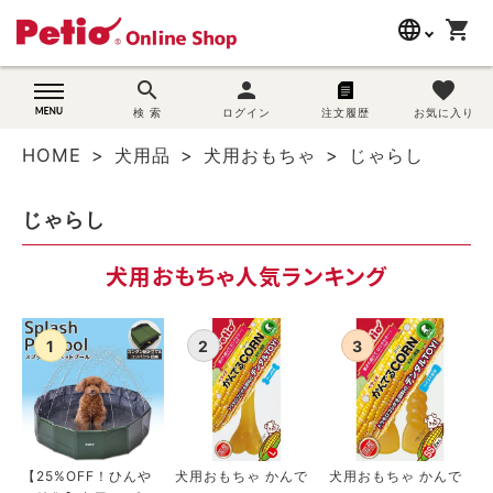
language
shopping_cart
search
search
person
favorite
wovn-lang-name
犬用品
検 索
ログイン
注文履歴
お気に入り
HOME
犬用品
犬用おもちゃ
じゃらし
猫用品
じゃらし
うさぎ用品
犬用おもちゃ人気ランキング
ブランド別に探す
目的別に探す
SNS
ご利用案内
【25%OFF！ひんや
犬用おもちゃ かんで
犬用おもちゃ かんで