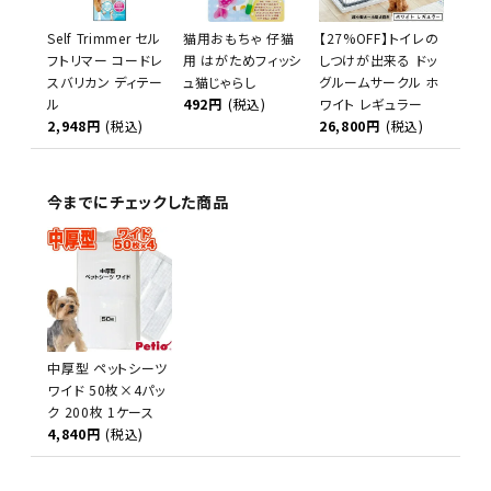
Self Trimmer セル
猫用おもちゃ 仔猫
【27%OFF】トイレの
フトリマー コードレ
用 はがためフィッシ
しつけが出来る ドッ
スバリカン ディテー
ュ猫じゃらし
グルームサークル ホ
ル
492円
(税込)
ワイト レギュラー
2,948円
(税込)
26,800円
(税込)
今までにチェックした商品
中厚型 ペットシーツ
ワイド 50枚×4パッ
ク 200枚 1ケース
4,840円
(税込)