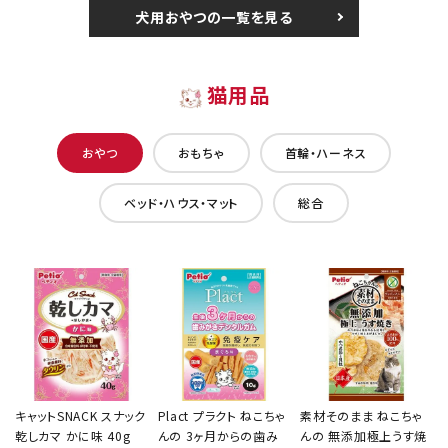
犬用おやつの一覧を見る
猫用品
おやつ
おもちゃ
首輪・ハーネス
ベッド・ハウス・マット
総合
キャットSNACK スナック
Plact プラクト ねこちゃ
素材そのまま ねこちゃ
乾しカマ かに味 40g
んの 3ヶ月からの歯み
んの 無添加極上うす焼