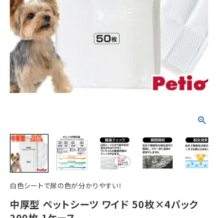
ACCOUNT MENU
ようこそ ゲスト 様
meeting_room
person
ログイン
新規会員登録
白色シートで尿の色が分かりやすい！
中厚型 ペットシーツ ワイド 50枚×4パック
200枚 1ケース