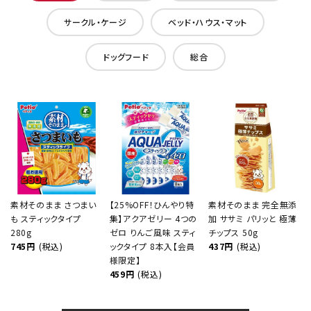
サークル・ケージ
ベッド・ハウス・マット
ドッグフード
総合
素材そのまま さつまい
【25%OFF！ひんやり特
素材そのまま 完全無添
も スティックタイプ
集】アクアゼリー 4つの
加 ササミ パリッと 極薄
280g
ゼロ りんご風味 スティ
チップス 50g
745円
(税込)
ックタイプ 8本入【会員
437円
(税込)
様限定】
459円
(税込)