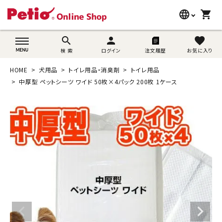
language
shopping_cart
search
wovn-lang-name
search
person
favorite
検 索
ログイン
注文履歴
お気に入り
犬用品
HOME
犬用品
トイレ用品・消臭剤
トイレ用品
猫用品
中厚型 ペットシーツ ワイド 50枚×4パック 200枚 1ケース
うさぎ用品
ブランド別に探す
目的別に探す
SNS
ご利用案内