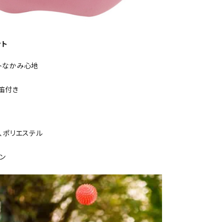
ント
トなかみ心地
笛付き
ス、ポリエステル
ン