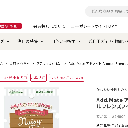
会員特典について
コーポレートサイトTOPへ
ガ登録・停止
ーズ
注目の特集
目的から探す
ご利用ガイド・お問い
つ
入れ・ケア用品
そのまま
加特集
特典について
お手入れ・ケア用品
トイレタリー・消臭剤
極上
けりぐるみ特集
ご注文方法について
品
犬用おもちゃ
ラテックス（ゴム）
Add.Mate アドメイト Animal Fri
用のグレインフリー
ミニ犬・超小型犬用
小型犬用
ワンちゃん用おもちゃ
ド・ハウス・マット
クル・ケージ・タワー
ラインショップ利用規約
サークル・ケージ
キャリーバッグ
かわいい仲間とのん
・給水器
用品
防虫用品
服・ウェア
Add.Mate 
て遊ぶ
投げて遊ぶ
ルフレンズノ
け用品
替え・交換パーツ
商品番号
A24004
通常価格
¥
547
販
・元気草
夜のお散歩