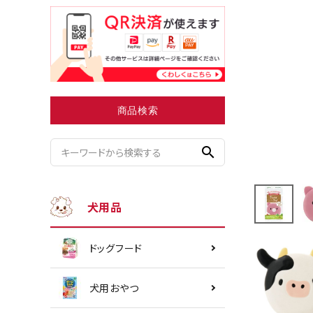
小型犬にオススメ
ダイエッ
商品検索
search
犬用品
ドッグフード
犬用おやつ