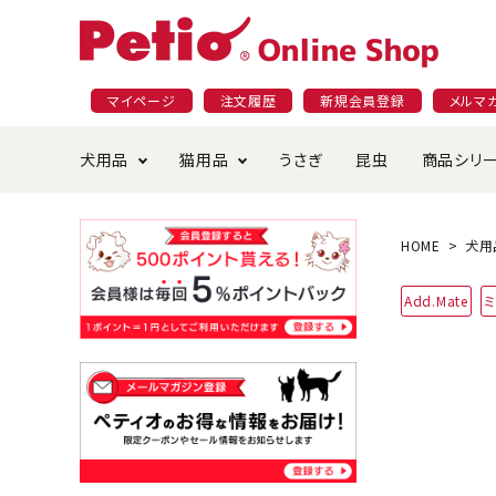
マイページ
注文履歴
新規会員登録
メルマ
犬用品
猫用品
うさぎ
昆虫
商品シリ
ドッグフード
ごはん・おやつ
プラクト
夜のお散歩特集
ショッピングガイド
おや
お手
素材
無添
会員
HOME
犬用
国産フード&おやつ特集
穀物不使
Add.Mate
ペットシーツ
ベッド・ハウス・マット
返品・交換について
ベッ
サー
オン
おもちゃ
食器・給水器
食器
防虫
じゃらして遊ぶ
引っ張っ
首輪・ハーネス・リード
替え・交換パーツ
しつ
アパレル
またたび