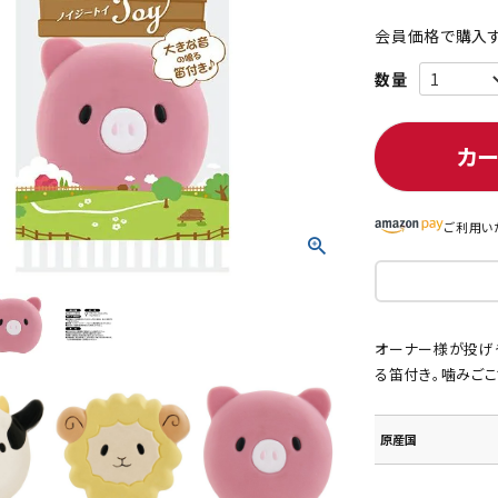
会員価格で購入す
ト中にオススメ
まとめ買いでオトク！！
カ
ご利用い
オーナー様が投げ
る笛付き。噛みごこ
原産国