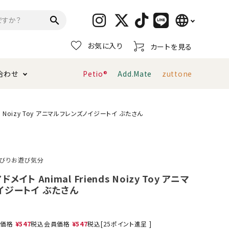
language
search
お気に入り
カートを見る
日本語
合わせ
Petio®
Add.Mate
zuttone
English
简体中文
トイレタリー・消臭剤
猫砂
ペティオ公式アプリ
お支払い方法・配送について
ends Noizy Toy アニマルフレンズノイジートイ ぶたさん
キャリーバッグ
おもちゃ
びりお遊び気分
服・ウェア
首輪・ハーネス
アドメイト Animal Friends Noizy Toy アニマ
デンタルおもちゃ
イジートイ ぶたさん
売価格
¥
547
税込
会員価格
¥
547
税込
[
25
ポイント進呈 ]