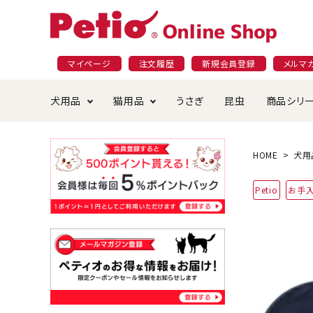
マイページ
注文履歴
新規会員登録
メルマ
犬用品
猫用品
うさぎ
昆虫
商品シリ
ドッグフード
ごはん・おやつ
プラクト
夜のお散歩特集
ショッピングガイド
おや
お手
素材
無添
会員
HOME
犬用
国産フード&おやつ特集
穀物不使
Petio
お手
ペットシーツ
ベッド・ハウス・マット
返品・交換について
ベッ
サー
オン
おもちゃ
食器・給水器
食器
防虫
じゃらして遊ぶ
引っ張っ
首輪・ハーネス・リード
替え・交換パーツ
しつ
アパレル
またたび