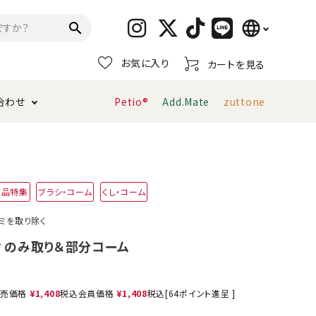
language
search
お気に入り
カートを見る
日本語
合わせ
Petio®
Add.Mate
zuttone
English
简体中文
トイレタリー・消臭剤
猫砂
ペティオ公式アプリ
お支払い方法・配送について
商品特集
ブラシ・コーム
くし・コーム
キャリーバッグ
おもちゃ
ミを取り除く
服・ウェア
首輪・ハーネス
ルタ のみ取り＆部分コーム
デンタルおもちゃ
売価格
¥
1,408
税込
会員価格
¥
1,408
税込
[
64
ポイント進呈 ]