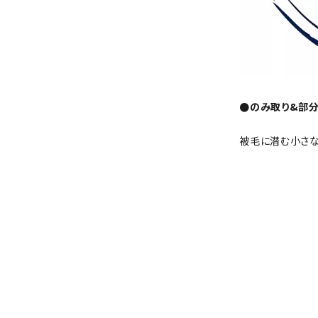
●のみ取り&部
被毛に潜む小さな