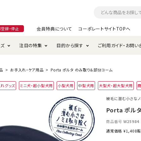
会員特典について
コーポレートサイトTOPへ
ガ登録・停止
ーズ
注目の特集
目的から探す
ご利用ガイド・お問い
つ
入れ・ケア用品
そのまま
加特集
特典について
お手入れ・ケア用品
トイレタリー・消臭剤
極上
けりぐるみ特集
ご注文方法について
品
お手入れ・ケア用品
Porta ポルタ のみ取り＆部分コーム
用のグレインフリー
入れグッズ
ミニ犬・超小型犬用
小型犬用
中型犬用
大型犬・超大型犬用
ド・ハウス・マット
クル・ケージ・タワー
ラインショップ利用規約
サークル・ケージ
キャリーバッグ
被毛に潜む小さなノ
・給水器
用品
防虫用品
服・ウェア
Porta ポ
て遊ぶ
投げて遊ぶ
商品番号
W25984
け用品
替え・交換パーツ
通常価格
¥
1,408
販
・元気草
夜のお散歩