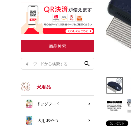
小型犬にオススメ
ダイエッ
商品検索
search
犬用品
ドッグフード
犬用おやつ