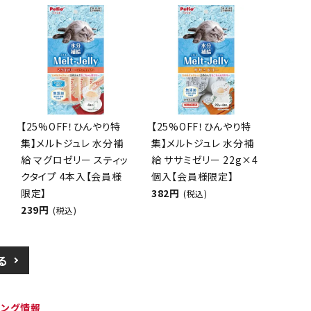
【25%OFF！ひんやり特
【25%OFF！ひんやり特
集】メルトジュレ 水分補
集】メルトジュレ 水分補
給 マグロゼリー スティッ
給 ササミゼリー 22g×4
クタイプ 4本入【会員様
個入【会員様限定】
限定】
382円
(税込)
239円
(税込)
る
ピング情報