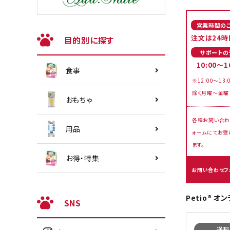
営業時間の
注文は24時
目的別に探す
サポートの
10:00～1
食事
※12:00～13:
除く月曜～金曜
おもちゃ
各種お問い合わ
用品
ォームにてお受
ます。
お得・特集
お問い合わせフ
Petio® 
SNS
送料