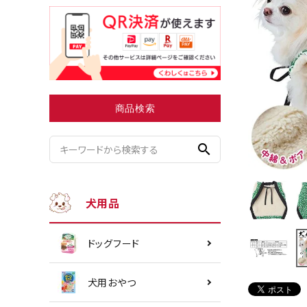
小型犬にオススメ
ダイエッ
商品検索
search
犬用品
ドッグフード
犬用おやつ