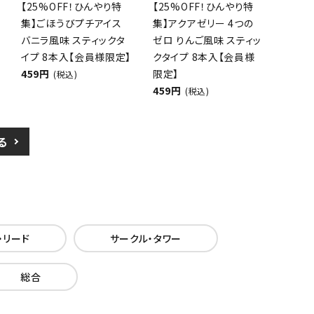
【25%OFF！ひんやり特
【25%OFF！ひんやり特
集】ごほうびプチアイス
集】アクアゼリー 4つの
バニラ風味 スティックタ
ゼロ りんご風味 スティッ
イプ 8本入【会員様限定】
クタイプ 8本入【会員様
459円
限定】
(税込)
459円
(税込)
る
・リード
サークル・タワー
総合