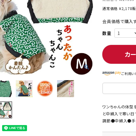
通常価格
¥
2,178
販
会員価格で購入す
ト中にオススメ
まとめ買いでオトク！！
カ
ご利用い
ワンちゃんの体型
と中綿入で寒い日
調節●中綿入●手