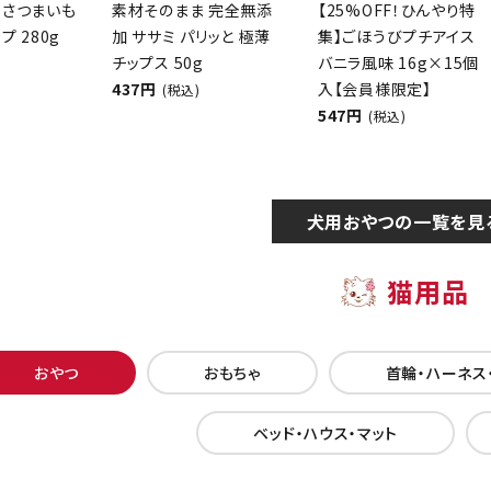
 さつまいも
素材そのまま 完全無添
【25%OFF！ひんやり特
プ 280g
加 ササミ パリッと 極薄
集】ごほうびプチアイス
チップス 50g
バニラ風味 16g×15個
437円
入【会員様限定】
(税込)
547円
(税込)
犬用おやつの一覧を見
猫用品
おやつ
おもちゃ
首輪・ハーネス
ベッド・ハウス・マット