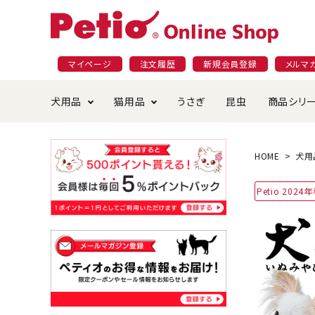
マイページ
注文履歴
新規会員登録
メルマ
犬用品
猫用品
うさぎ
昆虫
商品シリ
ドッグフード
ごはん・おやつ
プラクト
夜のお散歩特集
ショッピングガイド
おや
お手
素材
無添
会員
HOME
犬用
国産フード&おやつ特集
穀物不使
Petio 202
ペットシーツ
ベッド・ハウス・マット
返品・交換について
ベッ
サー
オン
おもちゃ
食器・給水器
食器
防虫
じゃらして遊ぶ
引っ張っ
首輪・ハーネス・リード
替え・交換パーツ
しつ
アパレル
またたび