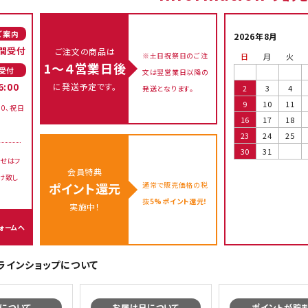
ご案内
2026年8月
間受付
ご注文の商品は
※土日祝祭日のご注
日
月
火
1～４営業日後
受付
文は翌営業日以降の
に発送予定です。
6:00
2
3
4
発送となります。
9
10
11
00、祝日
16
17
18
23
24
25
30
31
せはフ
会員特典
け致し
通常で販売価格の税
ポイント還元
抜
5%ポイント還元！
実施中！
ォームへ
オンラインショップについて
について
お届け日について
ポイントが貯