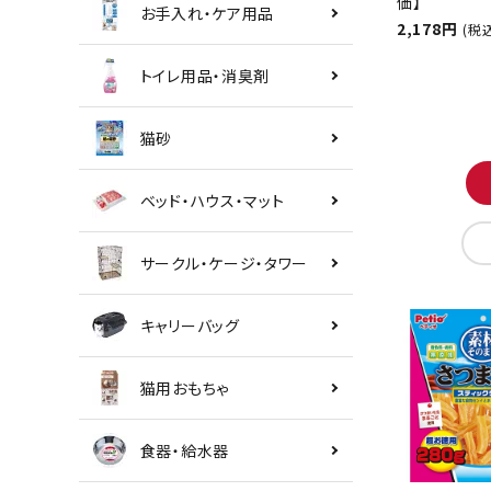
価】
お手入れ・ケア用品
2,178円
(税
トイレ用品・消臭剤
猫砂
ベッド・ハウス・マット
サークル・ケージ・タワー
キャリーバッグ
猫用おもちゃ
食器・給水器