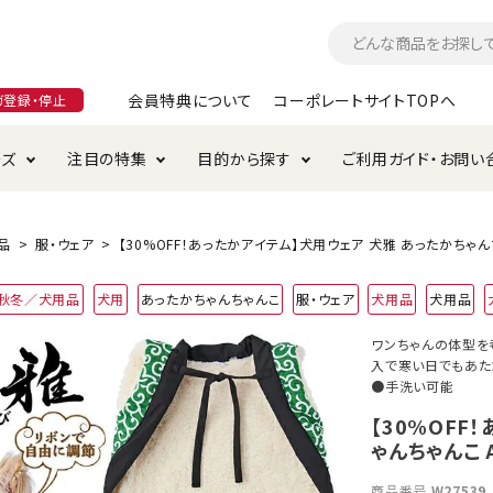
会員特典について
コーポレートサイトTOPへ
ガ登録・停止
ーズ
注目の特集
目的から探す
ご利用ガイド・お問い
つ
入れ・ケア用品
そのまま
加特集
特典について
お手入れ・ケア用品
トイレタリー・消臭剤
極上
けりぐるみ特集
ご注文方法について
品
服・ウェア
【30%OFF！あったかアイテム】犬用ウェア 犬雅 あったかちゃんち
用のグレインフリー
4年秋冬／犬用品
犬用
あったかちゃんちゃんこ
服・ウェア
犬用品
犬用品
ド・ハウス・マット
クル・ケージ・タワー
ラインショップ利用規約
サークル・ケージ
キャリーバッグ
ワンちゃんの体型を
入で寒い日でもあた
・給水器
用品
防虫用品
服・ウェア
て遊ぶ
投げて遊ぶ
●手洗い可能
【30%OFF
け用品
替え・交換パーツ
ゃんちゃんこ 
・元気草
夜のお散歩
商品番号
W27539