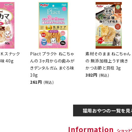
CK スナック
Plact プラクト ねこちゃ
素材そのまま ねこちゃん
味 40g
んの 3ヶ月からの歯みが
の 無添加極上うす焼き
きデンタルガム まぐろ味
かつお節と貝柱 3g
10g
382円
(税込)
261円
(税込)
猫用おやつの一覧を見
Information
ショッ