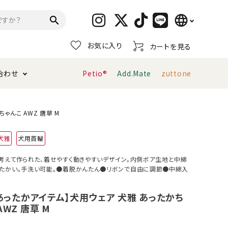
language
search
お気に入り
カートを見る
日本語
合わせ
Petio®
Add.Mate
zuttone
English
简体中文
トイレタリー・消臭剤
猫砂
ペティオ公式アプリ
お支払い方法・配送について
ゃんこ AWZ 唐草 M
犬雅
犬用首輪
キャリーバッグ
おもちゃ
考えて作られた、着せやすく動きやすいデザイン。内側ボア生地と中綿
たかい。手洗い可能。●着脱かんたん●リボンで自由に調節●中綿入
服・ウェア
首輪・ハーネス
デンタルおもちゃ
！あったかアイテム】犬用ウェア 犬雅 あったかち
AWZ 唐草 M