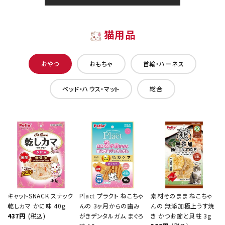
猫用品
おやつ
おもちゃ
首輪・ハーネス
ベッド・ハウス・マット
総合
キャットSNACK スナック
Plact プラクト ねこちゃ
素材そのまま ねこちゃ
乾しカマ かに味 40g
んの 3ヶ月からの歯み
んの 無添加極上うす焼
437円
(税込)
がきデンタルガム まぐろ
き かつお節と貝柱 3g