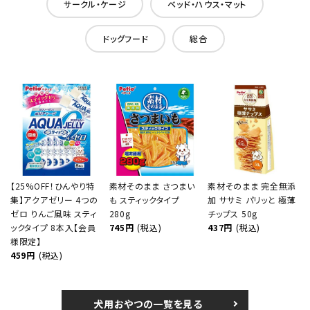
サークル・ケージ
ベッド・ハウス・マット
ドッグフード
総合
【25%OFF！ひんやり特
素材そのまま さつまい
素材そのまま 完全無添
集】アクアゼリー 4つの
も スティックタイプ
加 ササミ パリッと 極薄
ゼロ りんご風味 スティ
280g
チップス 50g
ックタイプ 8本入【会員
745円
(税込)
437円
(税込)
様限定】
459円
(税込)
犬用おやつの一覧を見る