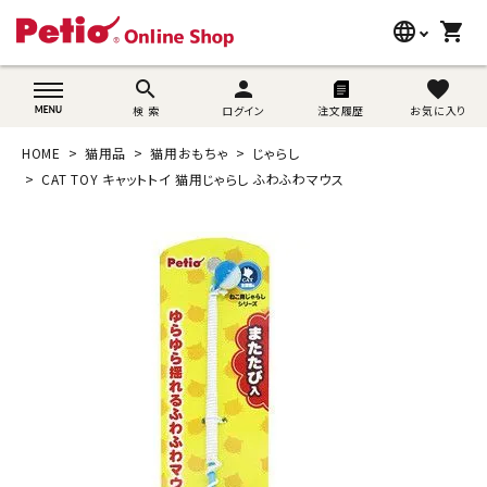
language
shopping_cart
search
wovn-lang-name
search
person
favorite
検 索
ログイン
注文履歴
お気に入り
犬用品
HOME
猫用品
猫用おもちゃ
じゃらし
猫用品
CAT TOY キャットトイ 猫用じゃらし ふわふわマウス
うさぎ用品
ブランド別に探す
目的別に探す
SNS
ご利用案内