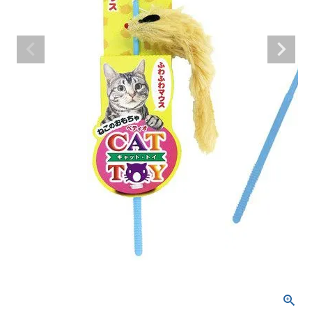
ACCOUNT MENU
ようこそ ゲスト 様
meeting_room
person
ログイン
新規会員登録