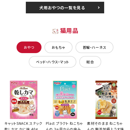
犬用おやつの一覧を見る
猫用品
おやつ
おもちゃ
首輪・ハーネス
ベッド・ハウス・マット
総合
キャットSNACK スナック
Plact プラクト ねこちゃ
素材そのまま ねこちゃ
乾しカマ かに味 40g
んの 3ヶ月からの歯み
んの 無添加極上うす焼