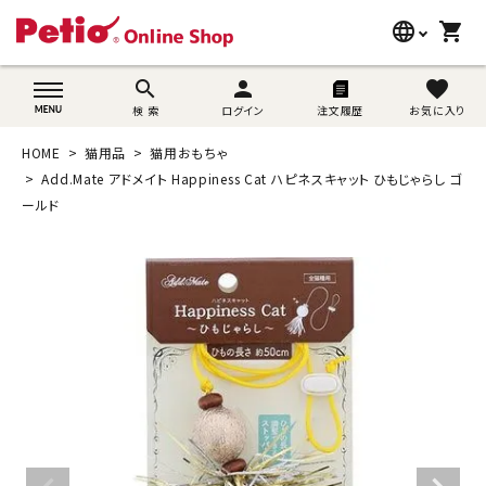
language
shopping_cart
search
wovn-lang-name
search
person
favorite
検 索
ログイン
注文履歴
お気に入り
犬用品
HOME
猫用品
猫用おもちゃ
猫用品
Add.Mate アドメイト Happiness Cat ハピネスキャット ひもじゃらし ゴ
ールド
うさぎ用品
ブランド別に探す
目的別に探す
SNS
ご利用案内