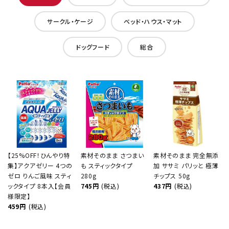
サークル・ケージ
ベッド・ハウス・マット
ドッグフード
総合
【25%OFF！ひんやり特
素材そのまま さつまい
素材そのまま 完全無添
集】アクアゼリー 4つの
も スティックタイプ
加 ササミ パリッと 極薄
ゼロ りんご風味 スティ
280g
チップス 50g
ックタイプ 8本入【会員
745円
(税込)
437円
(税込)
様限定】
459円
(税込)