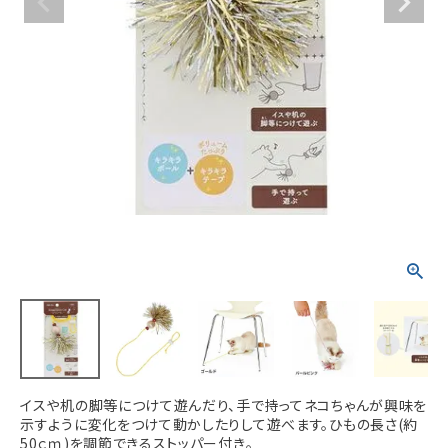
ACCOUNT MENU
ようこそ ゲスト 様
meeting_room
person
ログイン
新規会員登録
イスや机の脚等につけて遊んだり、手で持ってネコちゃんが興味を
示すように変化をつけて動かしたりして遊べます。ひもの長さ(約
50ｃｍ)を調節できるストッパー付き。