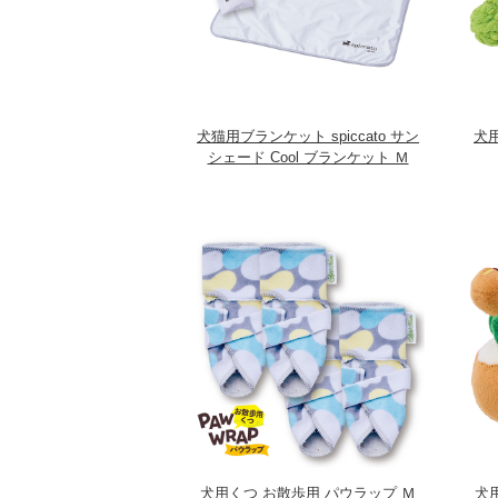
犬猫用ブランケット spiccato サン
犬用
シェード Cool ブランケット Ｍ
犬用くつ お散歩用 パウラップ Ｍ
犬