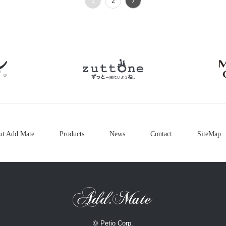
1
2
petio
zuttone
ut Add.Mate
Products
News
Contact
SiteMap
©
Petio Corp.