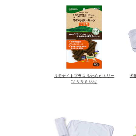
リモナイトプラス やわらかトリー
犬猫
ツ ササミ 60ｇ