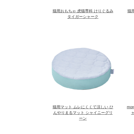
猫用おもちゃ 虎猫専科 けりぐるみ
猫
タイガーシャーク
猫用マット ムレにくくて涼しい ひ
mo
んやりまるマット シャイニーグリ
ーン