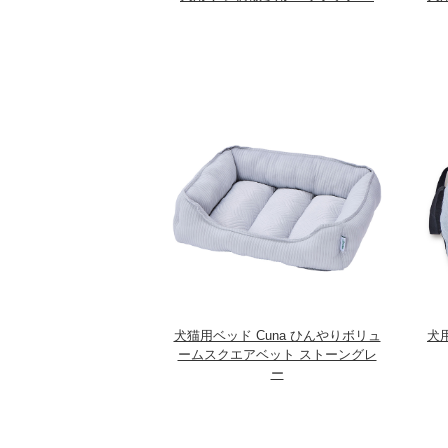
犬猫用ベッド Cuna ひんやりボリュ
犬用
ームスクエアベット ストーングレ
ー