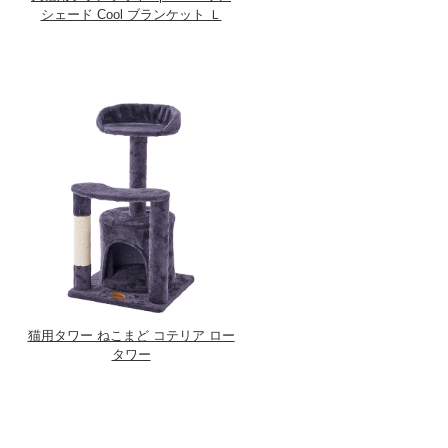
シェード Cool ブランケット Ｌ
猫用タワー ねこまど コテリア ロー
タワー