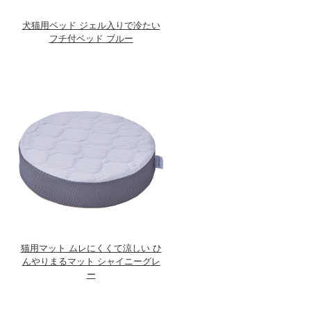
犬猫用ベッド ジェル入りで冷たい
フチ付ベッド ブルー
猫用マット ムレにくくて涼しい ひ
んやりまるマット シャイニーグレ
ー