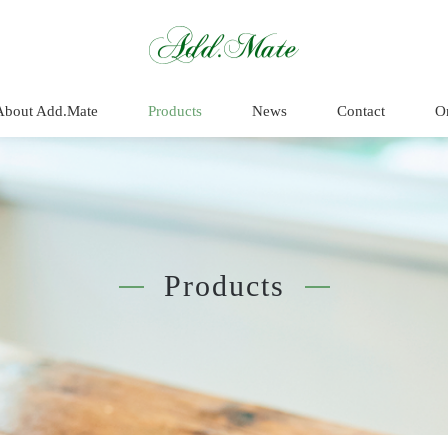
商品情報 - Add.
About Add.Mate
Products
News
Contact
O
Products