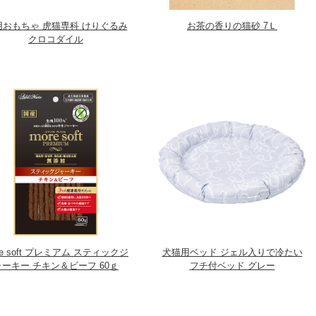
用おもちゃ 虎猫専科 けりぐるみ
お茶の香りの猫砂 7Ｌ
クロコダイル
re soft プレミアム スティックジ
犬猫用ベッド ジェル入りで冷たい
ャーキー チキン＆ビーフ 60ｇ
フチ付ベッド グレー