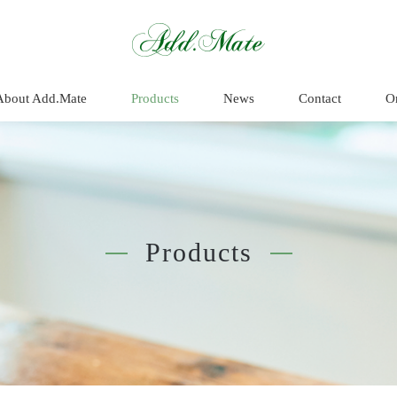
商品情報 - Add.
About Add.Mate
Products
News
Contact
O
Products