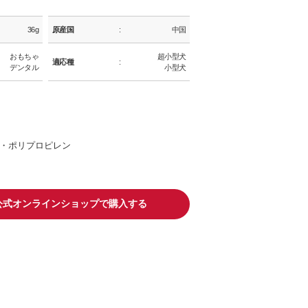
36g
原産国
中国
おもちゃ
超小型犬
適応種
デンタル
小型犬
・ポリプロピレン
io公式オンラインショップで購入する