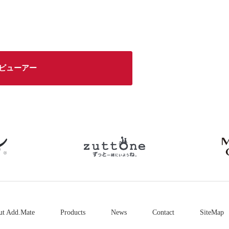
0°ビューアー
petio
zuttone
ut Add.Mate
Products
News
Contact
SiteMap