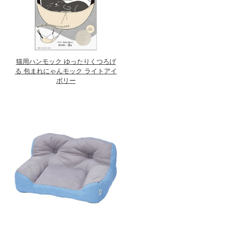
猫用ハンモック ゆったりくつろげ
る 包まれにゃんモック ライトアイ
ボリー