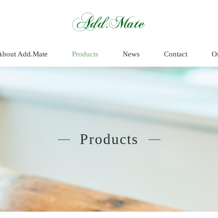
商品情報 - Add.
About Add.Mate
Products
News
Contact
O
Products