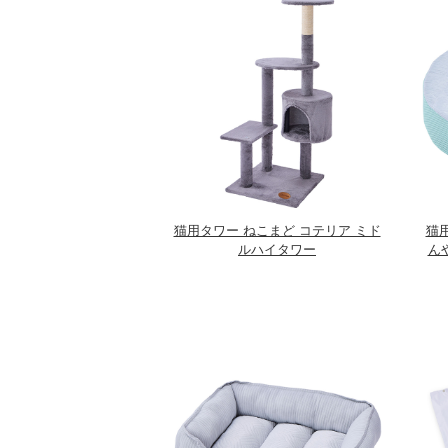
猫用タワー ねこまど コテリア ミド
猫
ルハイタワー
ん