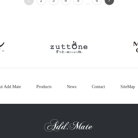
1
2
3
4
5
8
…
petio
zuttone
ut Add.Mate
Products
News
Contact
SiteMap