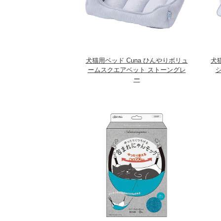
犬猫用ベッド Cuna ひんやりボリュ
犬猫
ームスクエアベット ストーングレ
シ
ー