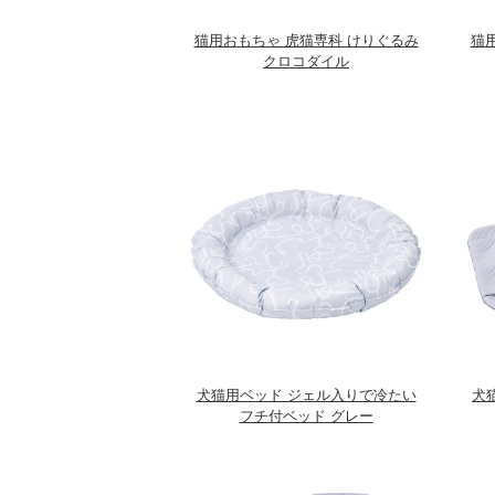
猫用おもちゃ 虎猫専科 けりぐるみ
猫
クロコダイル
犬猫用ベッド ジェル入りで冷たい
犬猫
フチ付ベッド グレー