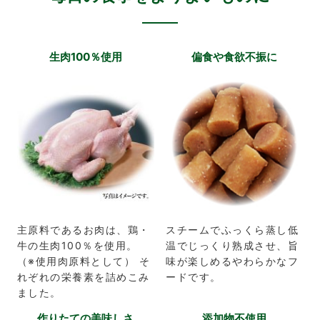
生肉100％使用
偏食や食欲不振に
主原料であるお肉は、鶏・
スチームでふっくら蒸し低
牛の生肉100％を使用。
温でじっくり熟成させ、旨
（※使用肉原料として） そ
味が楽しめるやわらかなフ
れぞれの栄養素を詰めこみ
ードです。
ました。
作りたての美味しさ
添加物不使用