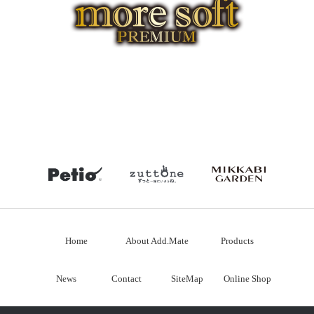
petio
zuttone
mikka
Home
About Add.Mate
Products
News
Contact
SiteMap
Online Shop