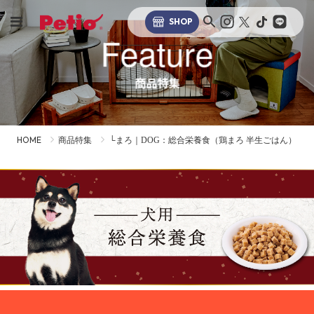
SHOP
Feature
商品特集
HOME
商品特集
└まろ｜DOG：総合栄養食（鶏まろ 半生ごはん）