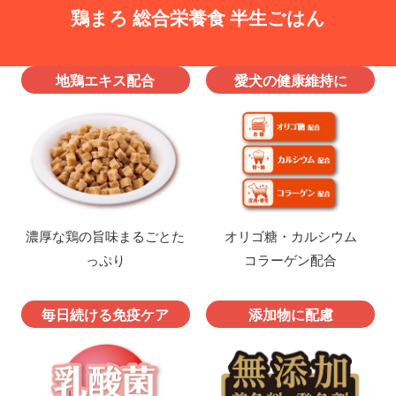
鶏まろ 総合栄養食 半生ごはん
地鶏エキス配合
愛犬の健康維持に
濃厚な鶏の旨味まるごとた
オリゴ糖・カルシウム
っぷり
コラーゲン配合
毎日続ける免疫ケア
添加物に配慮