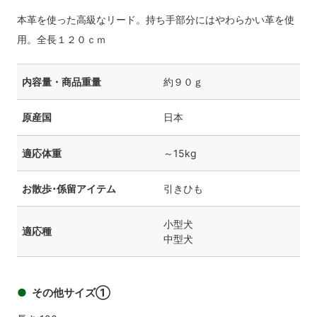
本革を使った高級なリード。持ち手部分にはやわらかい革を使
用。全長１２０ｃｍ
内容量・商品重量
約９０ｇ
原産国
日本
適応体重
～15kg
お散歩･係留アイテム
引きひも
小型犬
適応種
中型犬
その他サイズ①