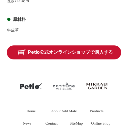
長さ:120cm
原材料
牛皮革
Petio公式オンラインショップで購入する
petio
zuttone
mikkabiga
Home
About Add.Mate
Products
News
Contact
SiteMap
Online Shop